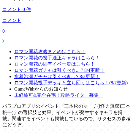
コメント
0
件
コメント
0
ロマン開花攻略まとめはこちら！
ロマン開花の投手適正キャラはこちら！
ロマン開花の固有イベ一覧はこちら！
ロマン開花ガチャは引くべき...？8/4更新！
水着泡瀬ガチャは引くべき...？8/2更新！
ロマン開花投手デッキと立ち回りはこちら！(8/7更新)
GameWithからのお知らせ
未経験可&完全在宅！攻略ライター募集！
パワプロアプリのイベント「三本松のマーチ([怪力無双]三本
松一)」の選択肢と効果、イベントが発生するキャラを掲
載。関連するイベントも掲載しているので、サクセスの参考
にどうぞ。