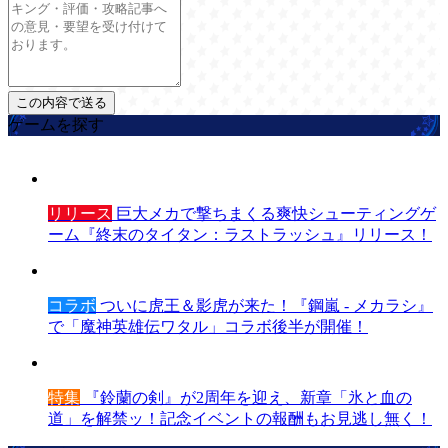
ゲームを探す
リリース
巨大メカで撃ちまくる爽快シューティングゲ
ーム『終末のタイタン：ラストラッシュ』リリース！
コラボ
ついに虎王＆影虎が来た！『鋼嵐 - メカラシ』
で「魔神英雄伝ワタル」コラボ後半が開催！
特集
『鈴蘭の剣』が2周年を迎え、新章「氷と血の
道」を解禁ッ！記念イベントの報酬もお見逃し無く！