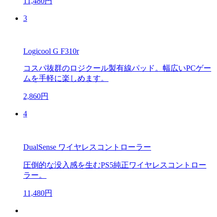
11,480円
3
Logicool G F310r
コスパ抜群のロジクール製有線パッド。幅広いPCゲー
ムを手軽に楽しめます。
2,860円
4
DualSense ワイヤレスコントローラー
圧倒的な没入感を生むPS5純正ワイヤレスコントロー
ラー。
11,480円