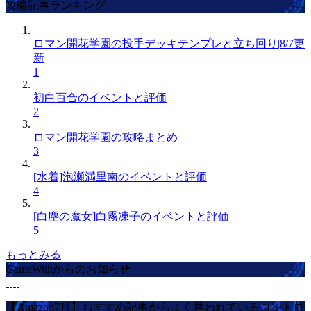
攻略記事ランキング
ロマン開花学園の投手デッキテンプレと立ち回り|8/7更
新
1
初白百合のイベントと評価
2
ロマン開花学園の攻略まとめ
3
[水着]泡瀬満里南のイベントと評価
4
[白塵の魔女]白霧凍子のイベントと評価
5
もっとみる
GameWithからのお知らせ
【Amazon7月】おすすめ記事からよく買われているコントロ