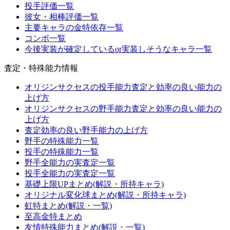
投手評価一覧
彼女・相棒評価一覧
主要キャラの金特依存一覧
コンボ一覧
今後実装が確定しているor実装しそうなキャラ一覧
査定・特殊能力情報
オリジンサクセスの投手能力査定と効率の良い能力の
上げ方
オリジンサクセスの野手能力査定と効率の良い能力の
上げ方
査定効率の良い野手能力の上げ方
野手の特殊能力一覧
投手の特殊能力一覧
野手全能力の実査定一覧
投手全能力の実査定一覧
基礎上限UPまとめ(解説・所持キャラ)
オリジナル変化球まとめ(解説・所持キャラ)
虹特まとめ(解説・一覧)
至高金特まとめ
友情特殊能力まとめ(解説・一覧)