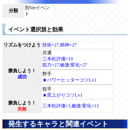
別Verイベン
分類
ト
イベント選択肢と効果
リズムをつけよう
技術+27,精神+27
共通
三本松評価+10
筋力+27,敏捷/変化+27
勝負しよう！
野手
成功
★パワーヒッターコツLv1
投手
★尻上がりコツLv1
勝負しよう！
三本松評価+5,敏捷/変化+13
失敗
発生するキャラと関連イベント