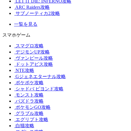
LET IT DIE: INFERNO攻略
ARC Raiders攻略
サブノーティカ2攻略
一覧を見る
スマホゲーム
スマグロ攻略
デジモンUP攻略
ヴァンピール攻略
ドットアビス攻略
NTE攻略
Gジェネエターナル攻略
ポケポケ攻略
シャドバ ビヨンド攻略
モンスト攻略
パズドラ攻略
ポケモンGO攻略
グラブル攻略
エグリプト攻略
白猫攻略