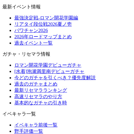
最新イベント情報
最強決定戦-ロマン開花学園編
リアタイ段位戦2026夏ノ壱
パワチャン2026
2026年ロードマップまとめ
過去イベント一覧
ガチャ・リセマラ情報
ロマン開花学園デビューガチャ
[水着]泡瀬満里南デビューガチャ
今どのガチャを引くべき？優先度解説
過去のガチャまとめ
最新リセマラランキング
高速リセマラのやり方
基本的なガチャの引き時
イベキャラ一覧
イベキャラ前後一覧
野手評価一覧