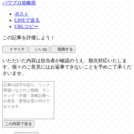
パワプロ攻略班
ポスト
LINEで送る
URLコピー
この記事を評価しよう！
イマイチ
いいね
指摘する
いただいた内容は担当者が確認のうえ、順次対応いたしま
す。個々のご意見にはお返事できないことを予めご了承くだ
さいませ。