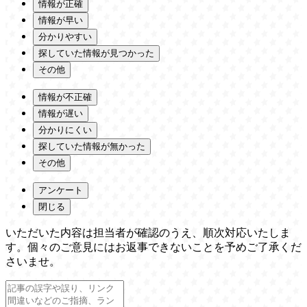
情報が正確
情報が早い
分かりやすい
探していた情報が見つかった
その他
情報が不正確
情報が遅い
分かりにくい
探していた情報が無かった
その他
アンケート
閉じる
いただいた内容は担当者が確認のうえ、順次対応いたしま
す。個々のご意見にはお返事できないことを予めご了承くだ
さいませ。