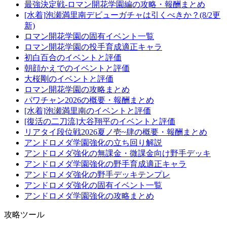
最強決定戦-ロマン開花学園編の攻略・報酬まとめ
[水着]泡瀬満里南デビューガチャは引くべきか？(8/2更
新)
ロマン開花学園の固有イベント一覧
ロマン開花学園の投手育成適正キャラ
初白百合のイベントと評価
朝顔かえでのイベントと評価
大桜剛のイベントと評価
ロマン開花学園の攻略まとめ
パワチャン2026の概要・報酬まとめ
[水着]泡瀬満里南のイベントと評価
[復活の二刀流]大谷翔平のイベントと評価
リアタイ段位戦2026夏ノ壱~肆の概要・報酬まとめ
アンドロメダ学園強化の立ち回り解説
アンドロメダ強化の無課金・微課金向け野手デッキ
アンドロメダ学園強化の野手育成適正キャラ
アンドロメダ強化の野手デッキテンプレ
アンドロメダ強化の固有イベント一覧
アンドロメダ学園強化の攻略まとめ
攻略ツール