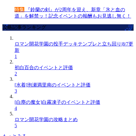
特集
『鈴蘭の剣』が2周年を迎え、新章「氷と血の
道」を解禁ッ！記念イベントの報酬もお見逃し無く！
攻略記事ランキング
ロマン開花学園の投手デッキテンプレと立ち回り|8/7更
新
1
初白百合のイベントと評価
2
[水着]泡瀬満里南のイベントと評価
3
[白塵の魔女]白霧凍子のイベントと評価
4
ロマン開花学園の攻略まとめ
5