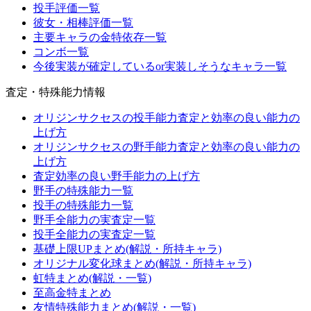
投手評価一覧
彼女・相棒評価一覧
主要キャラの金特依存一覧
コンボ一覧
今後実装が確定しているor実装しそうなキャラ一覧
査定・特殊能力情報
オリジンサクセスの投手能力査定と効率の良い能力の
上げ方
オリジンサクセスの野手能力査定と効率の良い能力の
上げ方
査定効率の良い野手能力の上げ方
野手の特殊能力一覧
投手の特殊能力一覧
野手全能力の実査定一覧
投手全能力の実査定一覧
基礎上限UPまとめ(解説・所持キャラ)
オリジナル変化球まとめ(解説・所持キャラ)
虹特まとめ(解説・一覧)
至高金特まとめ
友情特殊能力まとめ(解説・一覧)