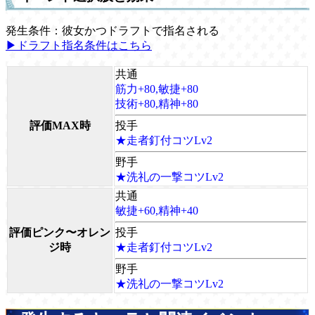
発生条件：彼女かつドラフトで指名される
▶ドラフト指名条件はこちら
共通
筋力+80,敏捷+80
技術+80,精神+80
評価MAX時
投手
★走者釘付コツLv2
野手
★洗礼の一撃コツLv2
共通
敏捷+60,精神+40
評価ピンク〜オレン
投手
ジ時
★走者釘付コツLv2
野手
★洗礼の一撃コツLv2