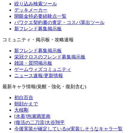
絞り込み検索ツール
デッキメーカー
開眼金特必要経験点一覧
パワクエ契約書の査定・コスパ算出ツール
新フレンド募集掲示板
コミュニティ・掲示板・攻略速報
新フレンド募集掲示板
栄冠クロスのフレンド募集掲示板
雑談・質問掲示板
ゲームウィズコミュニティ
ニュース速報/更新情報
最新キャラ情報(覚醒・強化・復刻含む)
初白百合
朝顔かえで
大桜剛
[水着]泡瀬満里南
[復活の二刀流]大谷翔平
今後実装が確定しているor実装しそうなキャラ一覧