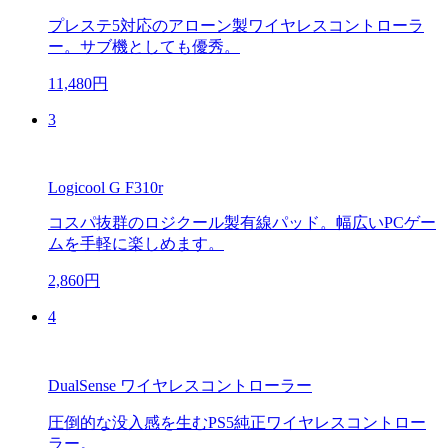
プレステ5対応のアローン製ワイヤレスコントローラ
ー。サブ機としても優秀。
11,480円
3
Logicool G F310r
コスパ抜群のロジクール製有線パッド。幅広いPCゲー
ムを手軽に楽しめます。
2,860円
4
DualSense ワイヤレスコントローラー
圧倒的な没入感を生むPS5純正ワイヤレスコントロー
ラー。