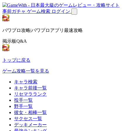
事前ガチャ
ゲーム検索
ログイン
パワプロ攻略|パワプロアプリ最速攻略
掲示板Q&A
トップに戻る
ゲーム攻略一覧を見る
キャラ検索
キャラ前後一覧
リセマラランク
投手一覧
野手一覧
彼女・相棒一覧
サクセス一覧
デッキメーカー
最強ランキング