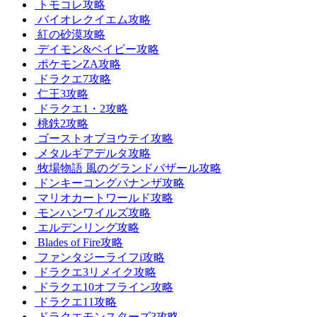
トモコレ攻略
バイオレクイエム攻略
紅の砂漠攻略
デイモン&ベイビー攻略
ポケモンZA攻略
ドラクエ7攻略
仁王3攻略
ドラクエ1・2攻略
桃鉄2攻略
ゴーストオブヨウテイ攻略
メタルギアデルタ攻略
牧場物語 風のグランドバザール攻略
ドンキーコングバナンザ攻略
マリオカートワールド攻略
モンハンワイルズ攻略
エルデンリング攻略
Blades of Fire攻略
ファンタジーライフi攻略
ドラクエ3リメイク攻略
ドラクエ10オフライン攻略
ドラクエ11攻略
ドラクエモンスターズ3攻略