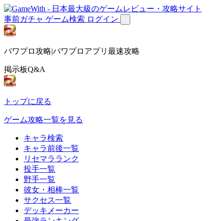
事前ガチャ
ゲーム検索
ログイン
パワプロ攻略|パワプロアプリ最速攻略
掲示板Q&A
トップに戻る
ゲーム攻略一覧を見る
キャラ検索
キャラ前後一覧
リセマラランク
投手一覧
野手一覧
彼女・相棒一覧
サクセス一覧
デッキメーカー
最強ランキング