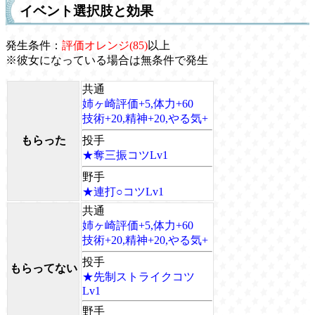
イベント選択肢と効果
発生条件：
評価オレンジ(85)
以上
※彼女になっている場合は無条件で発生
共通
姉ヶ崎評価+5,体力+60
技術+20,精神+20,やる気+
もらった
投手
★奪三振コツLv1
野手
★連打○コツLv1
共通
姉ヶ崎評価+5,体力+60
技術+20,精神+20,やる気+
投手
もらってない
★先制ストライクコツ
Lv1
野手