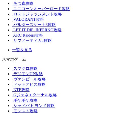
あつ森攻略
ユニコーンオーバーロード攻略
ロストジャッジメント攻略
VALORANT攻略
バルダーズゲート3攻略
LET IT DIE: INFERNO攻略
ARC Raiders攻略
サブノーティカ2攻略
一覧を見る
スマホゲーム
スマグロ攻略
デジモンUP攻略
ヴァンピール攻略
ドットアビス攻略
NTE攻略
Gジェネエターナル攻略
ポケポケ攻略
シャドバ ビヨンド攻略
モンスト攻略