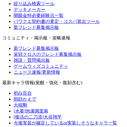
絞り込み検索ツール
デッキメーカー
開眼金特必要経験点一覧
パワクエ契約書の査定・コスパ算出ツール
新フレンド募集掲示板
コミュニティ・掲示板・攻略速報
新フレンド募集掲示板
栄冠クロスのフレンド募集掲示板
雑談・質問掲示板
ゲームウィズコミュニティ
ニュース速報/更新情報
最新キャラ情報(覚醒・強化・復刻含む)
初白百合
朝顔かえで
大桜剛
[水着]泡瀬満里南
[復活の二刀流]大谷翔平
今後実装が確定しているor実装しそうなキャラ一覧