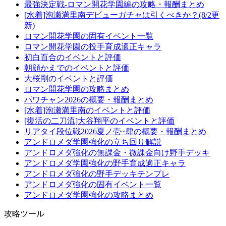
最強決定戦-ロマン開花学園編の攻略・報酬まとめ
[水着]泡瀬満里南デビューガチャは引くべきか？(8/2更
新)
ロマン開花学園の固有イベント一覧
ロマン開花学園の投手育成適正キャラ
初白百合のイベントと評価
朝顔かえでのイベントと評価
大桜剛のイベントと評価
ロマン開花学園の攻略まとめ
パワチャン2026の概要・報酬まとめ
[水着]泡瀬満里南のイベントと評価
[復活の二刀流]大谷翔平のイベントと評価
リアタイ段位戦2026夏ノ壱~肆の概要・報酬まとめ
アンドロメダ学園強化の立ち回り解説
アンドロメダ強化の無課金・微課金向け野手デッキ
アンドロメダ学園強化の野手育成適正キャラ
アンドロメダ強化の野手デッキテンプレ
アンドロメダ強化の固有イベント一覧
アンドロメダ学園強化の攻略まとめ
攻略ツール