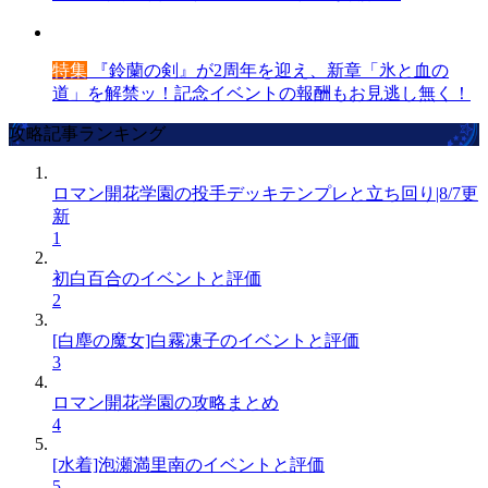
特集
『鈴蘭の剣』が2周年を迎え、新章「氷と血の
道」を解禁ッ！記念イベントの報酬もお見逃し無く！
攻略記事ランキング
ロマン開花学園の投手デッキテンプレと立ち回り|8/7更
新
1
初白百合のイベントと評価
2
[白塵の魔女]白霧凍子のイベントと評価
3
ロマン開花学園の攻略まとめ
4
[水着]泡瀬満里南のイベントと評価
5