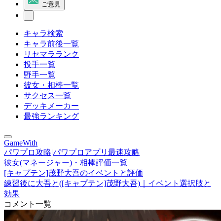
ご意見
キャラ検索
キャラ前後一覧
リセマラランク
投手一覧
野手一覧
彼女・相棒一覧
サクセス一覧
デッキメーカー
最強ランキング
GameWith
パワプロ攻略|パワプロアプリ最速攻略
彼女(マネージャー)・相棒評価一覧
[キャプテン]茂野大吾のイベントと評価
練習後に大吾と([キャプテン]茂野大吾)｜イベント選択肢と
効果
コメント一覧