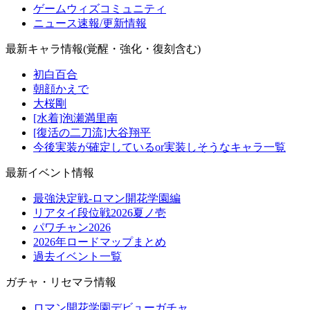
ゲームウィズコミュニティ
ニュース速報/更新情報
最新キャラ情報(覚醒・強化・復刻含む)
初白百合
朝顔かえで
大桜剛
[水着]泡瀬満里南
[復活の二刀流]大谷翔平
今後実装が確定しているor実装しそうなキャラ一覧
最新イベント情報
最強決定戦-ロマン開花学園編
リアタイ段位戦2026夏ノ壱
パワチャン2026
2026年ロードマップまとめ
過去イベント一覧
ガチャ・リセマラ情報
ロマン開花学園デビューガチャ