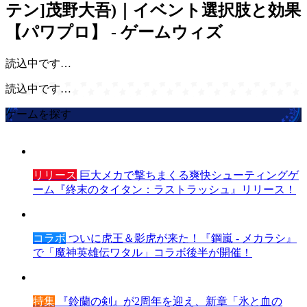
テン]茂野大吾)｜イベント選択肢と効果
【パワプロ】 - ゲームウィズ
読込中です…
読込中です…
ゲームを探す
リリース
巨大メカで撃ちまくる爽快シューティングゲ
ーム『終末のタイタン：ラストラッシュ』リリース！
コラボ
ついに虎王＆影虎が来た！『鋼嵐 - メカラシ』
で「魔神英雄伝ワタル」コラボ後半が開催！
特集
『鈴蘭の剣』が2周年を迎え、新章「氷と血の