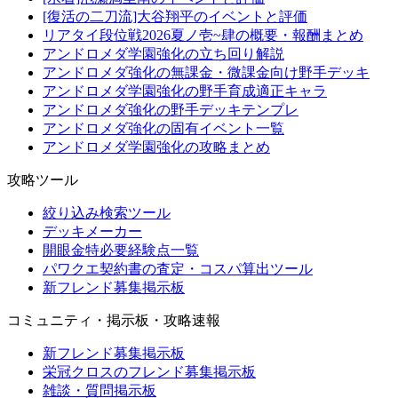
[復活の二刀流]大谷翔平のイベントと評価
リアタイ段位戦2026夏ノ壱~肆の概要・報酬まとめ
アンドロメダ学園強化の立ち回り解説
アンドロメダ強化の無課金・微課金向け野手デッキ
アンドロメダ学園強化の野手育成適正キャラ
アンドロメダ強化の野手デッキテンプレ
アンドロメダ強化の固有イベント一覧
アンドロメダ学園強化の攻略まとめ
攻略ツール
絞り込み検索ツール
デッキメーカー
開眼金特必要経験点一覧
パワクエ契約書の査定・コスパ算出ツール
新フレンド募集掲示板
コミュニティ・掲示板・攻略速報
新フレンド募集掲示板
栄冠クロスのフレンド募集掲示板
雑談・質問掲示板