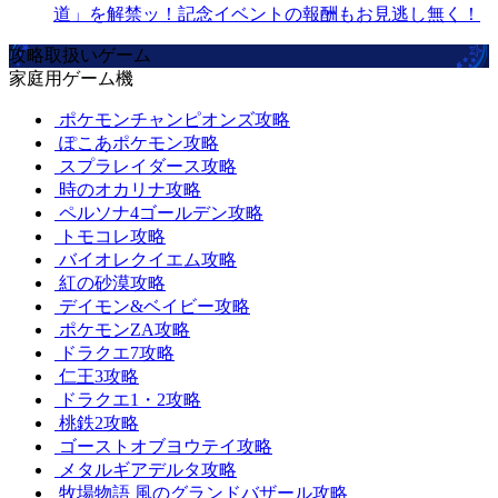
道」を解禁ッ！記念イベントの報酬もお見逃し無く！
攻略取扱いゲーム
家庭用ゲーム機
ポケモンチャンピオンズ攻略
ぽこあポケモン攻略
スプラレイダース攻略
時のオカリナ攻略
ペルソナ4ゴールデン攻略
トモコレ攻略
バイオレクイエム攻略
紅の砂漠攻略
デイモン&ベイビー攻略
ポケモンZA攻略
ドラクエ7攻略
仁王3攻略
ドラクエ1・2攻略
桃鉄2攻略
ゴーストオブヨウテイ攻略
メタルギアデルタ攻略
牧場物語 風のグランドバザール攻略