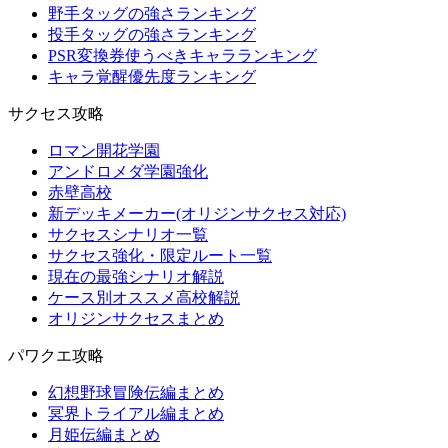
野手タッグの強さランキング
投手タッグの強さランキング
PSR変換券使うべきキャラランキング
キャラ覚醒優先度ランキング
サクセス攻略
ロマン開花学園
アンドロメダ学園強化
赤壁高校
新デッキメーカー(オリジンサクセス対応)
サクセスシナリオ一覧
サクセス強化・限定ルート一覧
現在の最強シナリオ解説
ケース別オススメ高校解説
オリジンサクセスまとめ
パワクエ攻略
幻想野球冒険伝編まとめ
冥界トライアル編まとめ
月姫伝編まとめ