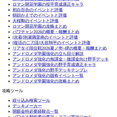
ロマン開花学園の投手育成適正キャラ
初白百合のイベントと評価
朝顔かえでのイベントと評価
大桜剛のイベントと評価
ロマン開花学園の攻略まとめ
パワチャン2026の概要・報酬まとめ
[水着]泡瀬満里南のイベントと評価
[復活の二刀流]大谷翔平のイベントと評価
リアタイ段位戦2026夏ノ壱~肆の概要・報酬まとめ
アンドロメダ学園強化の立ち回り解説
アンドロメダ強化の無課金・微課金向け野手デッキ
アンドロメダ学園強化の野手育成適正キャラ
アンドロメダ強化の野手デッキテンプレ
アンドロメダ強化の固有イベント一覧
アンドロメダ学園強化の攻略まとめ
攻略ツール
絞り込み検索ツール
デッキメーカー
開眼金特必要経験点一覧
パワクエ契約書の査定・コスパ算出ツール