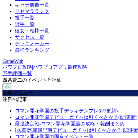
キャラ前後一覧
リセマラランク
投手一覧
野手一覧
彼女・相棒一覧
サクセス一覧
デッキメーカー
最強ランキング
GameWith
パワプロ攻略|パワプロアプリ最速攻略
野手評価一覧
四条賢二のイベントと評価
攻略 メニュー
注目の記事
ロマン開花学園の投手デッキテンプレ(8/7更新)
ロマン開花学園デビューガチャは引くべきか？(8/4更新)
最強決定戦-ロマン開花学園編の攻略・報酬まとめ
[水着]泡瀬満里南デビューガチャは引くべきか？(8/2更新
ロマン開花学園の固有イベント一覧