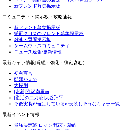
新フレンド募集掲示板
コミュニティ・掲示板・攻略速報
新フレンド募集掲示板
栄冠クロスのフレンド募集掲示板
雑談・質問掲示板
ゲームウィズコミュニティ
ニュース速報/更新情報
最新キャラ情報(覚醒・強化・復刻含む)
初白百合
朝顔かえで
大桜剛
[水着]泡瀬満里南
[復活の二刀流]大谷翔平
今後実装が確定しているor実装しそうなキャラ一覧
最新イベント情報
最強決定戦-ロマン開花学園編