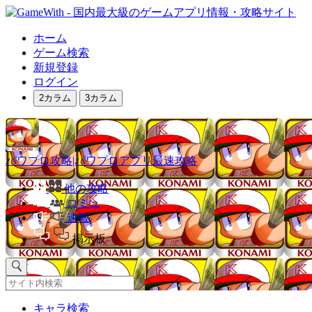
ホーム
ゲーム検索
新規登録
ログイン
2カラム
3カラム
パワプロ攻略|パワプロアプリ最速攻略
他の攻略
コミュ
速報
掲示板
キャラ検索