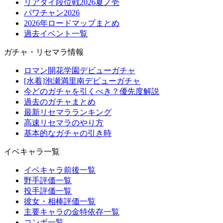
リアタイ段位戦2026夏ノ壱
パワチャン2026
2026年ロードマップまとめ
過去イベント一覧
ガチャ・リセマラ情報
ロマン開花学園デビューガチャ
[水着]泡瀬満里南デビューガチャ
今どのガチャを引くべき？優先度解説
過去のガチャまとめ
最新リセマラランキング
高速リセマラのやり方
基本的なガチャの引き時
イベキャラ一覧
イベキャラ前後一覧
野手評価一覧
投手評価一覧
彼女・相棒評価一覧
主要キャラの金特依存一覧
コンボ一覧