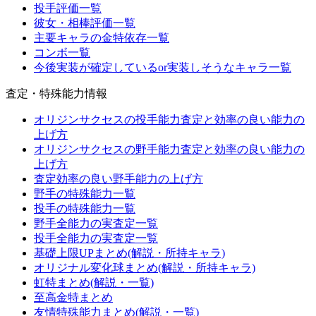
投手評価一覧
彼女・相棒評価一覧
主要キャラの金特依存一覧
コンボ一覧
今後実装が確定しているor実装しそうなキャラ一覧
査定・特殊能力情報
オリジンサクセスの投手能力査定と効率の良い能力の
上げ方
オリジンサクセスの野手能力査定と効率の良い能力の
上げ方
査定効率の良い野手能力の上げ方
野手の特殊能力一覧
投手の特殊能力一覧
野手全能力の実査定一覧
投手全能力の実査定一覧
基礎上限UPまとめ(解説・所持キャラ)
オリジナル変化球まとめ(解説・所持キャラ)
虹特まとめ(解説・一覧)
至高金特まとめ
友情特殊能力まとめ(解説・一覧)