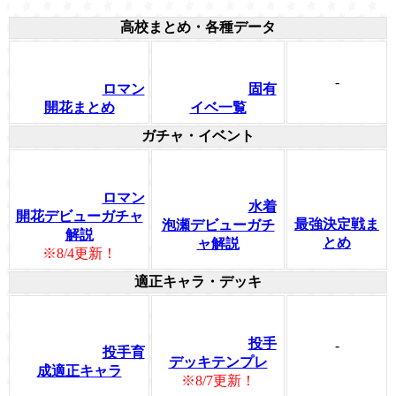
高校まとめ・各種データ
-
ロマン
固有
開花まとめ
イベ一覧
ガチャ・イベント
ロマン
水着
開花デビューガチャ
最強決定戦ま
泡瀬デビューガチ
解説
とめ
ャ解説
※8/4更新！
適正キャラ・デッキ
投手
-
投手育
デッキテンプレ
成適正キャラ
※8/7更新！