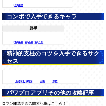
[チ]明星
コンボで入手できるキャラ
野手
[浴]美園
[浴]小嵐
[浴]八尺
精神的支柱のコツを入手できるサク
セス
世紀末北斗
戦国
金剛
赤壁
パワプロアプリその他の攻略記事
ロマン開花学園の関連記事はこちら！