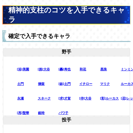
精神的支柱のコツを入手できるキャ
ラ
確定で入手できるキャラ
野手
[浴]美園
[挑]大谷
[轟]寿也
和花
黒珠
ミンミ
土門
煉獄
[鉢]土門
イチロー
マリク
ルーカ
永瀬
スネーク
[求]才賀
[侍]大谷
[彩]ルーカス
[花]レ
[再]聖華
銀時
パワ子
投手