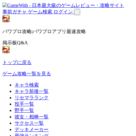
事前ガチャ
ゲーム検索
ログイン
パワプロ攻略|パワプロアプリ最速攻略
掲示板Q&A
トップに戻る
ゲーム攻略一覧を見る
キャラ検索
キャラ前後一覧
リセマラランク
投手一覧
野手一覧
彼女・相棒一覧
サクセス一覧
デッキメーカー
最強ランキング