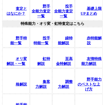
野手
投手
査定と
基礎上限
全能力査定
全能力査定
はなにか？
UPまとめ
一覧
一覧
特殊能力・オリ変・虹特査定はこちら
野手特
投手
緑特
赤特能解
能一覧
特能一覧
能解説
説
オリ変
虹特
至高
友情特殊
解説・一覧
解説
金特解説
能力解説
野手能力
集客
調整
格解説
のベストな上
力解説
力解説
げ方
投手能