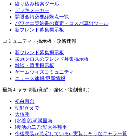
絞り込み検索ツール
デッキメーカー
開眼金特必要経験点一覧
パワクエ契約書の査定・コスパ算出ツール
新フレンド募集掲示板
コミュニティ・掲示板・攻略速報
新フレンド募集掲示板
栄冠クロスのフレンド募集掲示板
雑談・質問掲示板
ゲームウィズコミュニティ
ニュース速報/更新情報
最新キャラ情報(覚醒・強化・復刻含む)
初白百合
朝顔かえで
大桜剛
[水着]泡瀬満里南
[復活の二刀流]大谷翔平
今後実装が確定しているor実装しそうなキャラ一覧