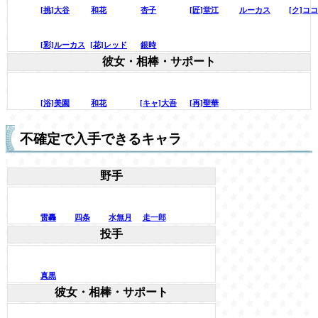
[挑]大谷
和花
杏子
[匠]堂江
ルーカス
[ク]コ
[彩]ルーカス
[花]レッド
銀時
彼女・相棒・サポート
[浴]美園
和花
[キャ]大吾
[再]聖華
不確定で入手できるキャラ
野手
雷轟
四条
水無月
走一郎
投手
真黒
彼女・相棒・サポート