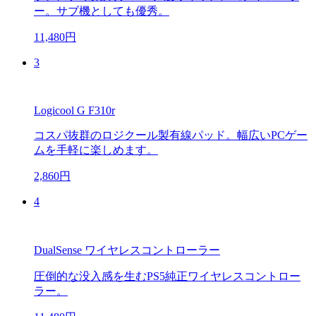
ー。サブ機としても優秀。
11,480円
3
Logicool G F310r
コスパ抜群のロジクール製有線パッド。幅広いPCゲー
ムを手軽に楽しめます。
2,860円
4
DualSense ワイヤレスコントローラー
圧倒的な没入感を生むPS5純正ワイヤレスコントロー
ラー。