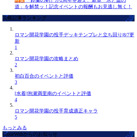
特集
『鈴蘭の剣』が2周年を迎え、新章「氷と血の
道」を解禁ッ！記念イベントの報酬もお見逃し無く！
攻略記事ランキング
ロマン開花学園の投手デッキテンプレと立ち回り|8/7更
新
1
ロマン開花学園の攻略まとめ
2
初白百合のイベントと評価
3
[水着]泡瀬満里南のイベントと評価
4
ロマン開花学園の投手育成適正キャラ
5
もっとみる
GameWithからのお知らせ