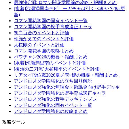
最強決定戦-ロマン開花学園編の攻略・報酬まとめ
[水着]泡瀬満里南デビューガチャは引くべきか？(8/2更
新)
ロマン開花学園の固有イベント一覧
ロマン開花学園の投手育成適正キャラ
初白百合のイベントと評価
朝顔かえでのイベントと評価
大桜剛のイベントと評価
ロマン開花学園の攻略まとめ
パワチャン2026の概要・報酬まとめ
[水着]泡瀬満里南のイベントと評価
[復活の二刀流]大谷翔平のイベントと評価
リアタイ段位戦2026夏ノ壱~肆の概要・報酬まとめ
アンドロメダ学園強化の立ち回り解説
アンドロメダ強化の無課金・微課金向け野手デッキ
アンドロメダ学園強化の野手育成適正キャラ
アンドロメダ強化の野手デッキテンプレ
アンドロメダ強化の固有イベント一覧
アンドロメダ学園強化の攻略まとめ
攻略ツール