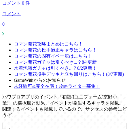
コメント
0
件
コメント
0
ロマン開花攻略まとめはこちら！
ロマン開花の投手適正キャラはこちら！
ロマン開花の固有イベ一覧はこちら！
ロマン開花ガチャは引くべき...？8/4更新！
水着泡瀬ガチャは引くべき...？8/2更新！
ロマン開花投手デッキと立ち回りはこちら！(8/7更新)
GameWithからのお知らせ
未経験可&完全在宅！攻略ライター募集！
パワプロアプリのイベント「初詣([ユニフォーム]京野小
筆)」の選択肢と効果、イベントが発生するキャラを掲載。
関連するイベントも掲載しているので、サクセスの参考にど
うぞ。