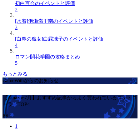
初白百合のイベントと評価
2
[水着]泡瀬満里南のイベントと評価
3
[白塵の魔女]白霧凍子のイベントと評価
4
ロマン開花学園の攻略まとめ
5
もっとみる
GameWithからのお知らせ
【Amazon7月】おすすめ記事からよく買われているコントロ
ーラーTOP4
PR
1