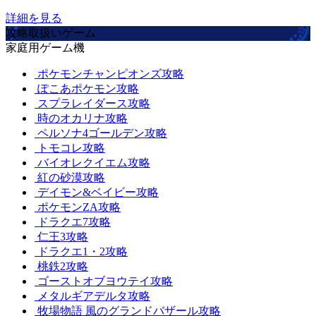
詳細を見る
攻略取扱いゲーム
家庭用ゲーム機
ポケモンチャンピオンズ攻略
ぽこあポケモン攻略
スプラレイダース攻略
時のオカリナ攻略
ペルソナ4ゴールデン攻略
トモコレ攻略
バイオレクイエム攻略
紅の砂漠攻略
デイモン&ベイビー攻略
ポケモンZA攻略
ドラクエ7攻略
仁王3攻略
ドラクエ1・2攻略
桃鉄2攻略
ゴーストオブヨウテイ攻略
メタルギアデルタ攻略
牧場物語 風のグランドバザール攻略