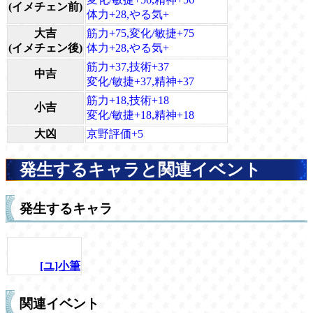
(イメチェン前)
体力+28,やる気+
大吉
筋力+75,変化/敏捷+75
(イメチェン後)
体力+28,やる気+
筋力+37,技術+37
中吉
変化/敏捷+37,精神+37
筋力+18,技術+18
小吉
変化/敏捷+18,精神+18
大凶
京野評価+5
発生するキャラと関連イベント
発生するキャラ
[ユ]小筆
関連イベント