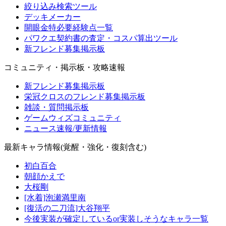
絞り込み検索ツール
デッキメーカー
開眼金特必要経験点一覧
パワクエ契約書の査定・コスパ算出ツール
新フレンド募集掲示板
コミュニティ・掲示板・攻略速報
新フレンド募集掲示板
栄冠クロスのフレンド募集掲示板
雑談・質問掲示板
ゲームウィズコミュニティ
ニュース速報/更新情報
最新キャラ情報(覚醒・強化・復刻含む)
初白百合
朝顔かえで
大桜剛
[水着]泡瀬満里南
[復活の二刀流]大谷翔平
今後実装が確定しているor実装しそうなキャラ一覧