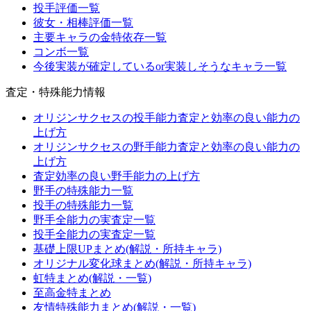
投手評価一覧
彼女・相棒評価一覧
主要キャラの金特依存一覧
コンボ一覧
今後実装が確定しているor実装しそうなキャラ一覧
査定・特殊能力情報
オリジンサクセスの投手能力査定と効率の良い能力の
上げ方
オリジンサクセスの野手能力査定と効率の良い能力の
上げ方
査定効率の良い野手能力の上げ方
野手の特殊能力一覧
投手の特殊能力一覧
野手全能力の実査定一覧
投手全能力の実査定一覧
基礎上限UPまとめ(解説・所持キャラ)
オリジナル変化球まとめ(解説・所持キャラ)
虹特まとめ(解説・一覧)
至高金特まとめ
友情特殊能力まとめ(解説・一覧)