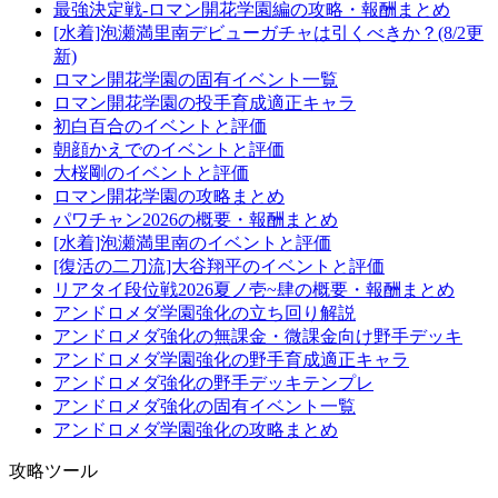
最強決定戦-ロマン開花学園編の攻略・報酬まとめ
[水着]泡瀬満里南デビューガチャは引くべきか？(8/2更
新)
ロマン開花学園の固有イベント一覧
ロマン開花学園の投手育成適正キャラ
初白百合のイベントと評価
朝顔かえでのイベントと評価
大桜剛のイベントと評価
ロマン開花学園の攻略まとめ
パワチャン2026の概要・報酬まとめ
[水着]泡瀬満里南のイベントと評価
[復活の二刀流]大谷翔平のイベントと評価
リアタイ段位戦2026夏ノ壱~肆の概要・報酬まとめ
アンドロメダ学園強化の立ち回り解説
アンドロメダ強化の無課金・微課金向け野手デッキ
アンドロメダ学園強化の野手育成適正キャラ
アンドロメダ強化の野手デッキテンプレ
アンドロメダ強化の固有イベント一覧
アンドロメダ学園強化の攻略まとめ
攻略ツール