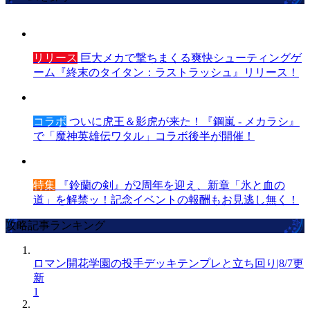
リリース
巨大メカで撃ちまくる爽快シューティングゲ
ーム『終末のタイタン：ラストラッシュ』リリース！
コラボ
ついに虎王＆影虎が来た！『鋼嵐 - メカラシ』
で「魔神英雄伝ワタル」コラボ後半が開催！
特集
『鈴蘭の剣』が2周年を迎え、新章「氷と血の
道」を解禁ッ！記念イベントの報酬もお見逃し無く！
攻略記事ランキング
ロマン開花学園の投手デッキテンプレと立ち回り|8/7更
新
1