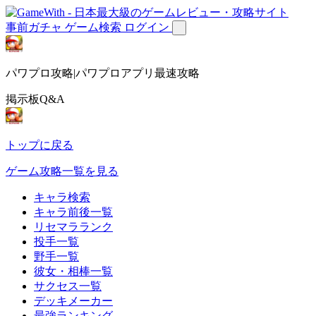
事前ガチャ
ゲーム検索
ログイン
パワプロ攻略|パワプロアプリ最速攻略
掲示板Q&A
トップに戻る
ゲーム攻略一覧を見る
キャラ検索
キャラ前後一覧
リセマラランク
投手一覧
野手一覧
彼女・相棒一覧
サクセス一覧
デッキメーカー
最強ランキング