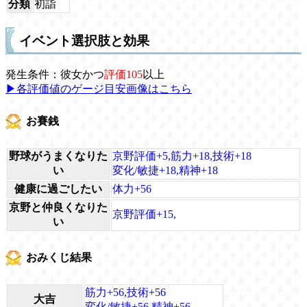
分類
初詣
イベント選択肢と効果
発生条件：彼女かつ
評価105
以上
▶各評価値のゲージ目安画像はこちら
お賽銭
野球がうまくなりた
京野評価+5,筋力+18,技術+18
い
変化/敏捷+18,精神+18
健康に過ごしたい
体力+56
京野と仲良くなりた
京野評価+15,
い
おみくじ結果
筋力+56,技術+56
大吉
変化/敏捷+56,精神+56