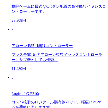
格闘ゲームに最適な6ボタン配置の高性能ワイヤレスコ
ントローラーです。
28,308円
2
アローン PS5用無線コントローラー
プレステ5対応のアローン製ワイヤレスコントローラ
ー。サブ機としても優秀。
11,480円
3
Logicool G F310r
コスパ抜群のロジクール製有線パッド。幅広いPCゲー
ムを手軽に楽しめます。