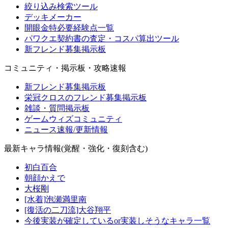
絞り込み検索ツール
デッキメーカー
開眼金特必要経験点一覧
パワクエ契約書の査定・コスパ算出ツール
新フレンド募集掲示板
コミュニティ・掲示板・攻略速報
新フレンド募集掲示板
栄冠クロスのフレンド募集掲示板
雑談・質問掲示板
ゲームウィズコミュニティ
ニュース速報/更新情報
最新キャラ情報(覚醒・強化・復刻含む)
初白百合
朝顔かえで
大桜剛
[水着]泡瀬満里南
[復活の二刀流]大谷翔平
今後実装が確定しているor実装しそうなキャラ一覧