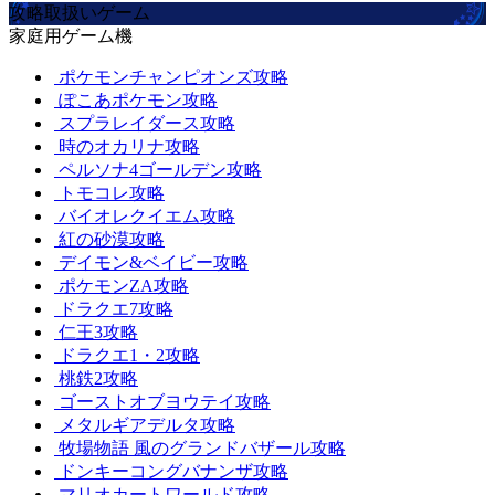
攻略取扱いゲーム
家庭用ゲーム機
ポケモンチャンピオンズ攻略
ぽこあポケモン攻略
スプラレイダース攻略
時のオカリナ攻略
ペルソナ4ゴールデン攻略
トモコレ攻略
バイオレクイエム攻略
紅の砂漠攻略
デイモン&ベイビー攻略
ポケモンZA攻略
ドラクエ7攻略
仁王3攻略
ドラクエ1・2攻略
桃鉄2攻略
ゴーストオブヨウテイ攻略
メタルギアデルタ攻略
牧場物語 風のグランドバザール攻略
ドンキーコングバナンザ攻略
マリオカートワールド攻略