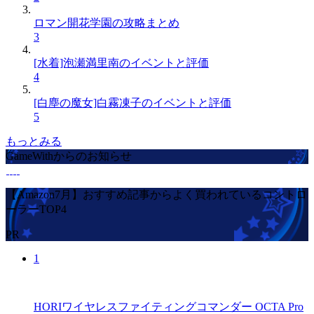
ロマン開花学園の攻略まとめ
3
[水着]泡瀬満里南のイベントと評価
4
[白塵の魔女]白霧凍子のイベントと評価
5
もっとみる
GameWithからのお知らせ
【Amazon7月】おすすめ記事からよく買われているコントロ
ーラーTOP4
PR
1
HORIワイヤレスファイティングコマンダー OCTA Pro