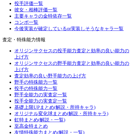
投手評価一覧
彼女・相棒評価一覧
主要キャラの金特依存一覧
コンボ一覧
今後実装が確定しているor実装しそうなキャラ一覧
査定・特殊能力情報
オリジンサクセスの投手能力査定と効率の良い能力の
上げ方
オリジンサクセスの野手能力査定と効率の良い能力の
上げ方
査定効率の良い野手能力の上げ方
野手の特殊能力一覧
投手の特殊能力一覧
野手全能力の実査定一覧
投手全能力の実査定一覧
基礎上限UPまとめ(解説・所持キャラ)
オリジナル変化球まとめ(解説・所持キャラ)
虹特まとめ(解説・一覧)
至高金特まとめ
友情特殊能力まとめ(解説・一覧)