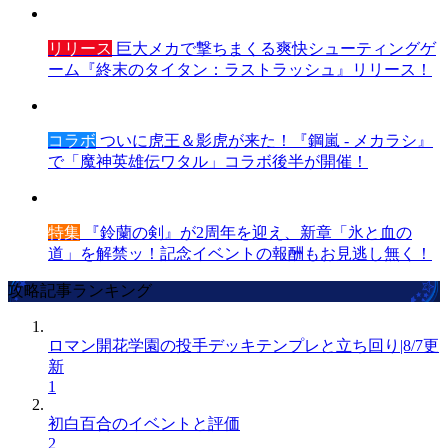
リリース
巨大メカで撃ちまくる爽快シューティングゲ
ーム『終末のタイタン：ラストラッシュ』リリース！
コラボ
ついに虎王＆影虎が来た！『鋼嵐 - メカラシ』
で「魔神英雄伝ワタル」コラボ後半が開催！
特集
『鈴蘭の剣』が2周年を迎え、新章「氷と血の
道」を解禁ッ！記念イベントの報酬もお見逃し無く！
攻略記事ランキング
ロマン開花学園の投手デッキテンプレと立ち回り|8/7更
新
1
初白百合のイベントと評価
2