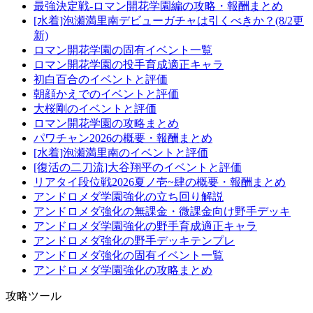
最強決定戦-ロマン開花学園編の攻略・報酬まとめ
[水着]泡瀬満里南デビューガチャは引くべきか？(8/2更
新)
ロマン開花学園の固有イベント一覧
ロマン開花学園の投手育成適正キャラ
初白百合のイベントと評価
朝顔かえでのイベントと評価
大桜剛のイベントと評価
ロマン開花学園の攻略まとめ
パワチャン2026の概要・報酬まとめ
[水着]泡瀬満里南のイベントと評価
[復活の二刀流]大谷翔平のイベントと評価
リアタイ段位戦2026夏ノ壱~肆の概要・報酬まとめ
アンドロメダ学園強化の立ち回り解説
アンドロメダ強化の無課金・微課金向け野手デッキ
アンドロメダ学園強化の野手育成適正キャラ
アンドロメダ強化の野手デッキテンプレ
アンドロメダ強化の固有イベント一覧
アンドロメダ学園強化の攻略まとめ
攻略ツール