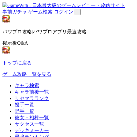
事前ガチャ
ゲーム検索
ログイン
パワプロ攻略|パワプロアプリ最速攻略
掲示板Q&A
トップに戻る
ゲーム攻略一覧を見る
キャラ検索
キャラ前後一覧
リセマラランク
投手一覧
野手一覧
彼女・相棒一覧
サクセス一覧
デッキメーカー
最強ランキング