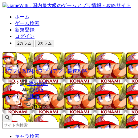
ホーム
ゲーム検索
新規登録
ログイン
2カラム
3カラム
パワプロ攻略|パワプロアプリ最速攻略
他の攻略
コミュ
速報
掲示板
キャラ検索