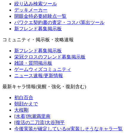
絞り込み検索ツール
デッキメーカー
開眼金特必要経験点一覧
パワクエ契約書の査定・コスパ算出ツール
新フレンド募集掲示板
コミュニティ・掲示板・攻略速報
新フレンド募集掲示板
栄冠クロスのフレンド募集掲示板
雑談・質問掲示板
ゲームウィズコミュニティ
ニュース速報/更新情報
最新キャラ情報(覚醒・強化・復刻含む)
初白百合
朝顔かえで
大桜剛
[水着]泡瀬満里南
[復活の二刀流]大谷翔平
今後実装が確定しているor実装しそうなキャラ一覧