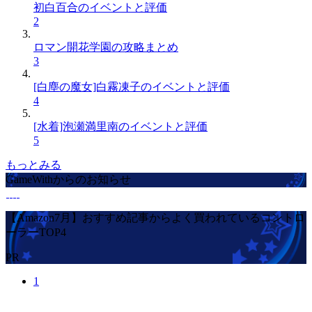
初白百合のイベントと評価
2
ロマン開花学園の攻略まとめ
3
[白塵の魔女]白霧凍子のイベントと評価
4
[水着]泡瀬満里南のイベントと評価
5
もっとみる
GameWithからのお知らせ
【Amazon7月】おすすめ記事からよく買われているコントロ
ーラーTOP4
PR
1