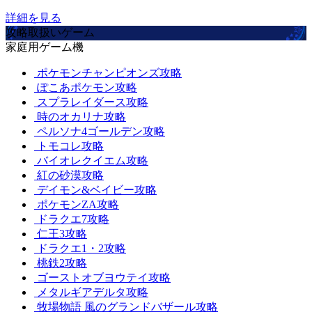
詳細を見る
攻略取扱いゲーム
家庭用ゲーム機
ポケモンチャンピオンズ攻略
ぽこあポケモン攻略
スプラレイダース攻略
時のオカリナ攻略
ペルソナ4ゴールデン攻略
トモコレ攻略
バイオレクイエム攻略
紅の砂漠攻略
デイモン&ベイビー攻略
ポケモンZA攻略
ドラクエ7攻略
仁王3攻略
ドラクエ1・2攻略
桃鉄2攻略
ゴーストオブヨウテイ攻略
メタルギアデルタ攻略
牧場物語 風のグランドバザール攻略