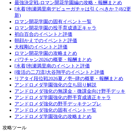
最強決定戦-ロマン開花学園編の攻略・報酬まとめ
[水着]泡瀬満里南デビューガチャは引くべきか？(8/2更
新)
ロマン開花学園の固有イベント一覧
ロマン開花学園の投手育成適正キャラ
初白百合のイベントと評価
朝顔かえでのイベントと評価
大桜剛のイベントと評価
ロマン開花学園の攻略まとめ
パワチャン2026の概要・報酬まとめ
[水着]泡瀬満里南のイベントと評価
[復活の二刀流]大谷翔平のイベントと評価
リアタイ段位戦2026夏ノ壱~肆の概要・報酬まとめ
アンドロメダ学園強化の立ち回り解説
アンドロメダ強化の無課金・微課金向け野手デッキ
アンドロメダ学園強化の野手育成適正キャラ
アンドロメダ強化の野手デッキテンプレ
アンドロメダ強化の固有イベント一覧
アンドロメダ学園強化の攻略まとめ
攻略ツール