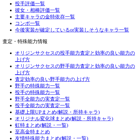
投手評価一覧
彼女・相棒評価一覧
主要キャラの金特依存一覧
コンボ一覧
今後実装が確定しているor実装しそうなキャラ一覧
査定・特殊能力情報
オリジンサクセスの投手能力査定と効率の良い能力の
上げ方
オリジンサクセスの野手能力査定と効率の良い能力の
上げ方
査定効率の良い野手能力の上げ方
野手の特殊能力一覧
投手の特殊能力一覧
野手全能力の実査定一覧
投手全能力の実査定一覧
基礎上限UPまとめ(解説・所持キャラ)
オリジナル変化球まとめ(解説・所持キャラ)
虹特まとめ(解説・一覧)
至高金特まとめ
友情特殊能力まとめ(解説・一覧)