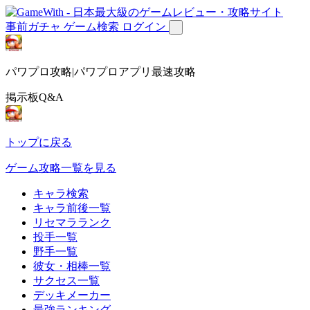
事前ガチャ
ゲーム検索
ログイン
パワプロ攻略|パワプロアプリ最速攻略
掲示板Q&A
トップに戻る
ゲーム攻略一覧を見る
キャラ検索
キャラ前後一覧
リセマラランク
投手一覧
野手一覧
彼女・相棒一覧
サクセス一覧
デッキメーカー
最強ランキング