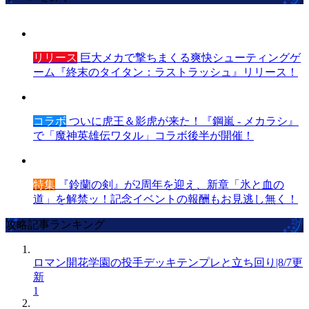
リリース
巨大メカで撃ちまくる爽快シューティングゲ
ーム『終末のタイタン：ラストラッシュ』リリース！
コラボ
ついに虎王＆影虎が来た！『鋼嵐 - メカラシ』
で「魔神英雄伝ワタル」コラボ後半が開催！
特集
『鈴蘭の剣』が2周年を迎え、新章「氷と血の
道」を解禁ッ！記念イベントの報酬もお見逃し無く！
攻略記事ランキング
ロマン開花学園の投手デッキテンプレと立ち回り|8/7更
新
1