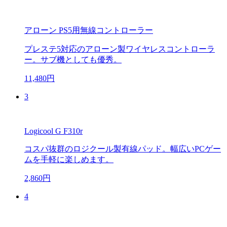
アローン PS5用無線コントローラー
プレステ5対応のアローン製ワイヤレスコントローラ
ー。サブ機としても優秀。
11,480円
3
Logicool G F310r
コスパ抜群のロジクール製有線パッド。幅広いPCゲー
ムを手軽に楽しめます。
2,860円
4