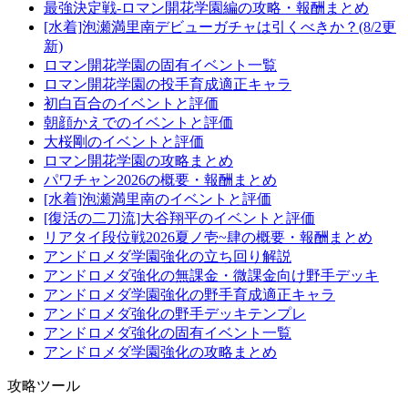
最強決定戦-ロマン開花学園編の攻略・報酬まとめ
[水着]泡瀬満里南デビューガチャは引くべきか？(8/2更
新)
ロマン開花学園の固有イベント一覧
ロマン開花学園の投手育成適正キャラ
初白百合のイベントと評価
朝顔かえでのイベントと評価
大桜剛のイベントと評価
ロマン開花学園の攻略まとめ
パワチャン2026の概要・報酬まとめ
[水着]泡瀬満里南のイベントと評価
[復活の二刀流]大谷翔平のイベントと評価
リアタイ段位戦2026夏ノ壱~肆の概要・報酬まとめ
アンドロメダ学園強化の立ち回り解説
アンドロメダ強化の無課金・微課金向け野手デッキ
アンドロメダ学園強化の野手育成適正キャラ
アンドロメダ強化の野手デッキテンプレ
アンドロメダ強化の固有イベント一覧
アンドロメダ学園強化の攻略まとめ
攻略ツール