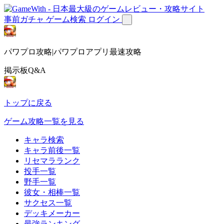
事前ガチャ
ゲーム検索
ログイン
パワプロ攻略|パワプロアプリ最速攻略
掲示板Q&A
トップに戻る
ゲーム攻略一覧を見る
キャラ検索
キャラ前後一覧
リセマラランク
投手一覧
野手一覧
彼女・相棒一覧
サクセス一覧
デッキメーカー
最強ランキング