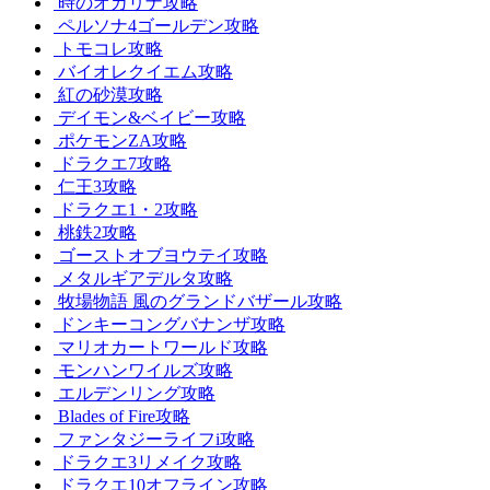
時のオカリナ攻略
ペルソナ4ゴールデン攻略
トモコレ攻略
バイオレクイエム攻略
紅の砂漠攻略
デイモン&ベイビー攻略
ポケモンZA攻略
ドラクエ7攻略
仁王3攻略
ドラクエ1・2攻略
桃鉄2攻略
ゴーストオブヨウテイ攻略
メタルギアデルタ攻略
牧場物語 風のグランドバザール攻略
ドンキーコングバナンザ攻略
マリオカートワールド攻略
モンハンワイルズ攻略
エルデンリング攻略
Blades of Fire攻略
ファンタジーライフi攻略
ドラクエ3リメイク攻略
ドラクエ10オフライン攻略