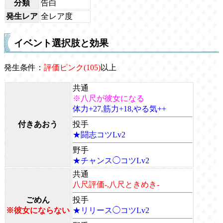
分類
告白
発生レア
全レア度
イベント選択肢と効果
発生条件：
評価ピンク(105)
以上
共通
※八尺が彼女になる
体力+27,筋力+18,やる気++
付きあおう
投手
★闘志コツLv2
野手
★チャンス◯コツLv2
共通
八尺評価-,八尺ときめき-
ごめん
投手
※彼女にならない
★リリース◯コツLv2