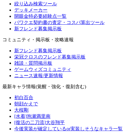
絞り込み検索ツール
デッキメーカー
開眼金特必要経験点一覧
パワクエ契約書の査定・コスパ算出ツール
新フレンド募集掲示板
コミュニティ・掲示板・攻略速報
新フレンド募集掲示板
栄冠クロスのフレンド募集掲示板
雑談・質問掲示板
ゲームウィズコミュニティ
ニュース速報/更新情報
最新キャラ情報(覚醒・強化・復刻含む)
初白百合
朝顔かえで
大桜剛
[水着]泡瀬満里南
[復活の二刀流]大谷翔平
今後実装が確定しているor実装しそうなキャラ一覧