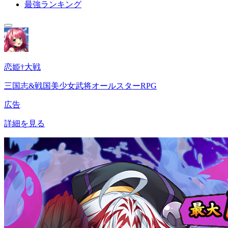
最強ランキング
恋姫†大戦
三国志&戦国美少女武将オールスターRPG
広告
詳細を見る