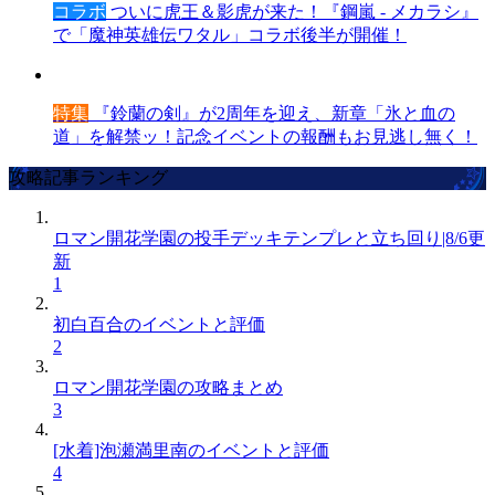
コラボ
ついに虎王＆影虎が来た！『鋼嵐 - メカラシ』
で「魔神英雄伝ワタル」コラボ後半が開催！
特集
『鈴蘭の剣』が2周年を迎え、新章「氷と血の
道」を解禁ッ！記念イベントの報酬もお見逃し無く！
攻略記事ランキング
ロマン開花学園の投手デッキテンプレと立ち回り|8/6更
新
1
初白百合のイベントと評価
2
ロマン開花学園の攻略まとめ
3
[水着]泡瀬満里南のイベントと評価
4