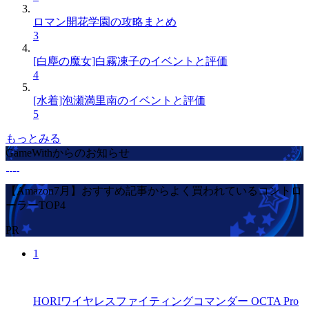
ロマン開花学園の攻略まとめ
3
[白塵の魔女]白霧凍子のイベントと評価
4
[水着]泡瀬満里南のイベントと評価
5
もっとみる
GameWithからのお知らせ
【Amazon7月】おすすめ記事からよく買われているコントロ
ーラーTOP4
PR
1
HORIワイヤレスファイティングコマンダー OCTA Pro