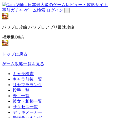
事前ガチャ
ゲーム検索
ログイン
パワプロ攻略|パワプロアプリ最速攻略
掲示板Q&A
トップに戻る
ゲーム攻略一覧を見る
キャラ検索
キャラ前後一覧
リセマラランク
投手一覧
野手一覧
彼女・相棒一覧
サクセス一覧
デッキメーカー
最強ランキング