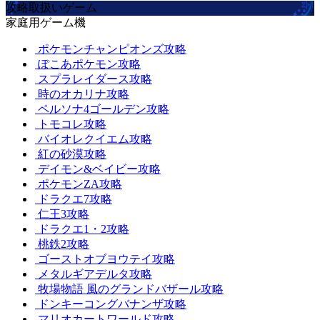
攻略取扱いゲーム
家庭用ゲーム機
ポケモンチャンピオンズ攻略
ぽこあポケモン攻略
スプラレイダース攻略
時のオカリナ攻略
ペルソナ4ゴールデン攻略
トモコレ攻略
バイオレクイエム攻略
紅の砂漠攻略
デイモン&ベイビー攻略
ポケモンZA攻略
ドラクエ7攻略
仁王3攻略
ドラクエ1・2攻略
桃鉄2攻略
ゴーストオブヨウテイ攻略
メタルギアデルタ攻略
牧場物語 風のグランドバザール攻略
ドンキーコングバナンザ攻略
マリオカートワールド攻略