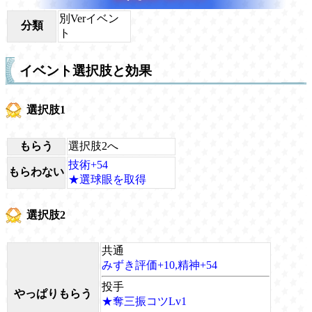
別Verイベン
分類
ト
イベント選択肢と効果
選択肢1
もらう
選択肢2へ
技術+54
もらわない
★選球眼を取得
選択肢2
共通
みずき評価+10,精神+54
投手
やっぱりもらう
★奪三振コツLv1