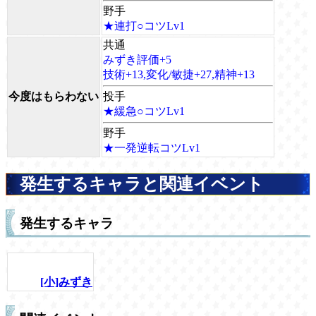
野手
★連打○コツLv1
共通
みずき評価+5
技術+13,変化/敏捷+27,精神+13
今度はもらわない
投手
★緩急○コツLv1
野手
★一発逆転コツLv1
発生するキャラと関連イベント
発生するキャラ
[小]みずき