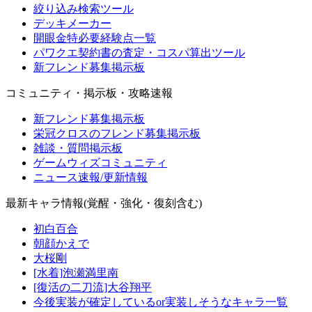
絞り込み検索ツール
デッキメーカー
開眼金特必要経験点一覧
パワクエ契約書の査定・コスパ算出ツール
新フレンド募集掲示板
コミュニティ・掲示板・攻略速報
新フレンド募集掲示板
栄冠クロスのフレンド募集掲示板
雑談・質問掲示板
ゲームウィズコミュニティ
ニュース速報/更新情報
最新キャラ情報(覚醒・強化・復刻含む)
初白百合
朝顔かえで
大桜剛
[水着]泡瀬満里南
[復活の二刀流]大谷翔平
今後実装が確定しているor実装しそうなキャラ一覧