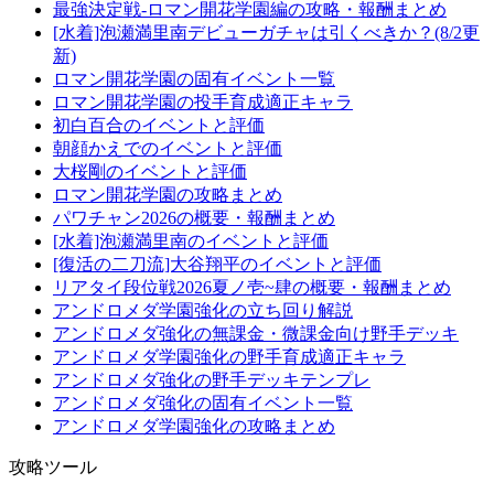
最強決定戦-ロマン開花学園編の攻略・報酬まとめ
[水着]泡瀬満里南デビューガチャは引くべきか？(8/2更
新)
ロマン開花学園の固有イベント一覧
ロマン開花学園の投手育成適正キャラ
初白百合のイベントと評価
朝顔かえでのイベントと評価
大桜剛のイベントと評価
ロマン開花学園の攻略まとめ
パワチャン2026の概要・報酬まとめ
[水着]泡瀬満里南のイベントと評価
[復活の二刀流]大谷翔平のイベントと評価
リアタイ段位戦2026夏ノ壱~肆の概要・報酬まとめ
アンドロメダ学園強化の立ち回り解説
アンドロメダ強化の無課金・微課金向け野手デッキ
アンドロメダ学園強化の野手育成適正キャラ
アンドロメダ強化の野手デッキテンプレ
アンドロメダ強化の固有イベント一覧
アンドロメダ学園強化の攻略まとめ
攻略ツール