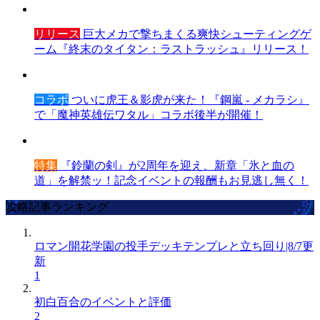
リリース
巨大メカで撃ちまくる爽快シューティングゲ
ーム『終末のタイタン：ラストラッシュ』リリース！
コラボ
ついに虎王＆影虎が来た！『鋼嵐 - メカラシ』
で「魔神英雄伝ワタル」コラボ後半が開催！
特集
『鈴蘭の剣』が2周年を迎え、新章「氷と血の
道」を解禁ッ！記念イベントの報酬もお見逃し無く！
攻略記事ランキング
ロマン開花学園の投手デッキテンプレと立ち回り|8/7更
新
1
初白百合のイベントと評価
2