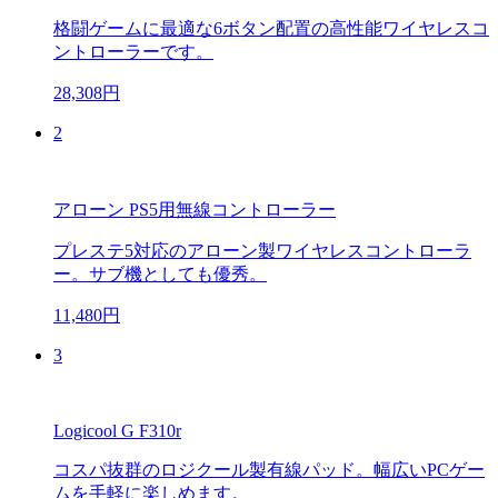
格闘ゲームに最適な6ボタン配置の高性能ワイヤレスコ
ントローラーです。
28,308円
2
アローン PS5用無線コントローラー
プレステ5対応のアローン製ワイヤレスコントローラ
ー。サブ機としても優秀。
11,480円
3
Logicool G F310r
コスパ抜群のロジクール製有線パッド。幅広いPCゲー
ムを手軽に楽しめます。