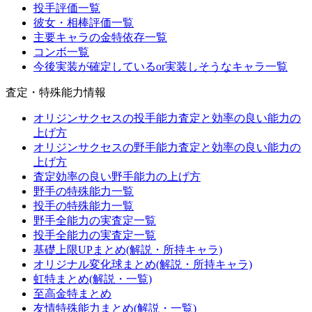
投手評価一覧
彼女・相棒評価一覧
主要キャラの金特依存一覧
コンボ一覧
今後実装が確定しているor実装しそうなキャラ一覧
査定・特殊能力情報
オリジンサクセスの投手能力査定と効率の良い能力の
上げ方
オリジンサクセスの野手能力査定と効率の良い能力の
上げ方
査定効率の良い野手能力の上げ方
野手の特殊能力一覧
投手の特殊能力一覧
野手全能力の実査定一覧
投手全能力の実査定一覧
基礎上限UPまとめ(解説・所持キャラ)
オリジナル変化球まとめ(解説・所持キャラ)
虹特まとめ(解説・一覧)
至高金特まとめ
友情特殊能力まとめ(解説・一覧)