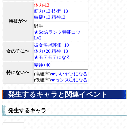
体力-13
筋力+13,技術+13
敏捷+13,精神13
特技が〜
野手
★SorAランク特能コツ
Lv2
彼女候補評価+10
女の子に〜
体力+20,精神+13
★モテモテになる
精神+40
特にない〜
(高確率)
★いいヤツになる
(低確率)
★センス◯になる
発生するキャラと関連イベント
発生するキャラ