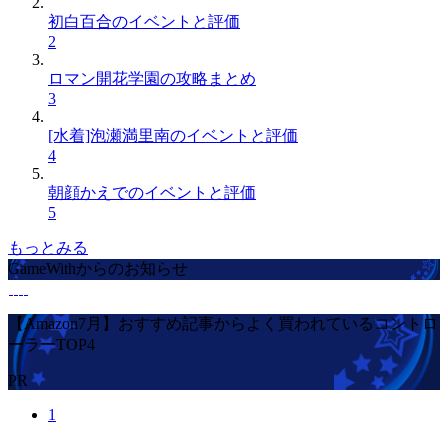
初白百合のイベントと評価
2
ロマン開花学園の攻略まとめ
3
[水着]泡瀬満里南のイベントと評価
4
朝顔かえでのイベントと評価
5
もっとみる
GameWithからのお知らせ
【Amazon7月】おすすめ記事からよく買われているコントロ
ーラーTOP4
PR
1