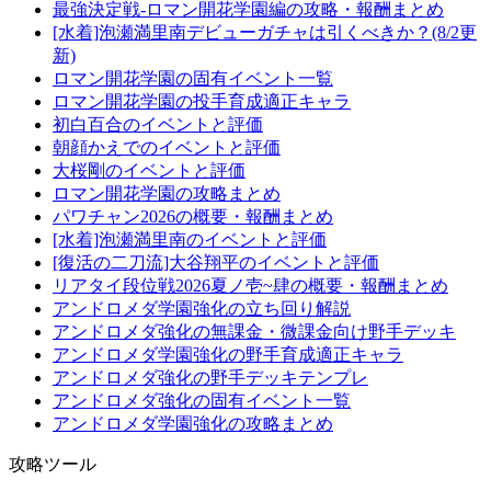
最強決定戦-ロマン開花学園編の攻略・報酬まとめ
[水着]泡瀬満里南デビューガチャは引くべきか？(8/2更
新)
ロマン開花学園の固有イベント一覧
ロマン開花学園の投手育成適正キャラ
初白百合のイベントと評価
朝顔かえでのイベントと評価
大桜剛のイベントと評価
ロマン開花学園の攻略まとめ
パワチャン2026の概要・報酬まとめ
[水着]泡瀬満里南のイベントと評価
[復活の二刀流]大谷翔平のイベントと評価
リアタイ段位戦2026夏ノ壱~肆の概要・報酬まとめ
アンドロメダ学園強化の立ち回り解説
アンドロメダ強化の無課金・微課金向け野手デッキ
アンドロメダ学園強化の野手育成適正キャラ
アンドロメダ強化の野手デッキテンプレ
アンドロメダ強化の固有イベント一覧
アンドロメダ学園強化の攻略まとめ
攻略ツール