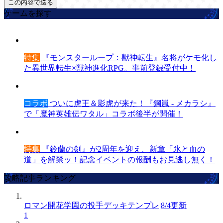
ゲームを探す
特集
『モンスターループ：獣神転生』名将がケモ化し
た異世界転生×獣神進化RPG。事前登録受付中！
コラボ
ついに虎王＆影虎が来た！『鋼嵐 - メカラシ』
で「魔神英雄伝ワタル」コラボ後半が開催！
特集
『鈴蘭の剣』が2周年を迎え、新章「氷と血の
道」を解禁ッ！記念イベントの報酬もお見逃し無く！
攻略記事ランキング
ロマン開花学園の投手デッキテンプレ|8/4更新
1