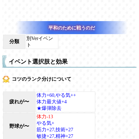
平和のために戦うのだ
別Verイベン
分類
ト
イベント選択肢と効果
コツのランク分けについて
体力+60,やる気++
疲れが〜
体力最大値+4
★爆弾除去
体力-13
やる気+
野球が〜
筋力+27,技術+27
敏捷+27,精神+27