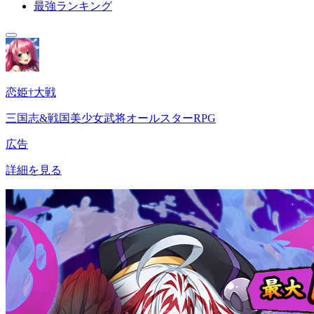
最強ランキング
恋姫†大戦
三国志&戦国美少女武将オールスターRPG
広告
詳細を見る