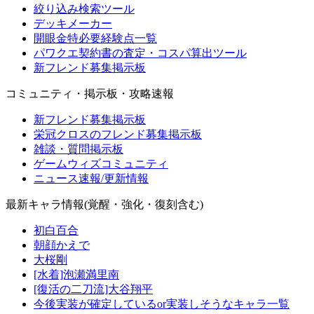
絞り込み検索ツール
デッキメーカー
開眼金特必要経験点一覧
パワクエ契約書の査定・コスパ算出ツール
新フレンド募集掲示板
コミュニティ・掲示板・攻略速報
新フレンド募集掲示板
栄冠クロスのフレンド募集掲示板
雑談・質問掲示板
ゲームウィズコミュニティ
ニュース速報/更新情報
最新キャラ情報(覚醒・強化・復刻含む)
初白百合
朝顔かえで
大桜剛
[水着]泡瀬満里南
[復活の二刀流]大谷翔平
今後実装が確定しているor実装しそうなキャラ一覧