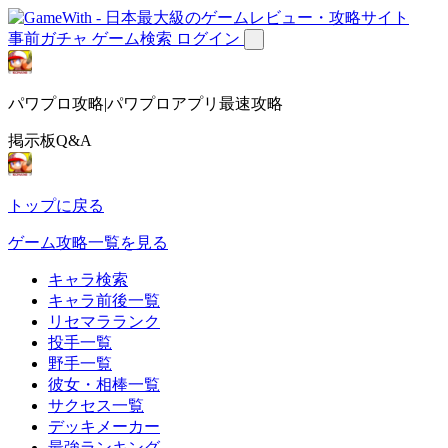
事前ガチャ
ゲーム検索
ログイン
パワプロ攻略|パワプロアプリ最速攻略
掲示板Q&A
トップに戻る
ゲーム攻略一覧を見る
キャラ検索
キャラ前後一覧
リセマラランク
投手一覧
野手一覧
彼女・相棒一覧
サクセス一覧
デッキメーカー
最強ランキング