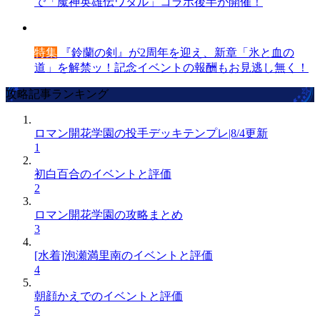
で「魔神英雄伝ワタル」コラボ後半が開催！
特集
『鈴蘭の剣』が2周年を迎え、新章「氷と血の
道」を解禁ッ！記念イベントの報酬もお見逃し無く！
攻略記事ランキング
ロマン開花学園の投手デッキテンプレ|8/4更新
1
初白百合のイベントと評価
2
ロマン開花学園の攻略まとめ
3
[水着]泡瀬満里南のイベントと評価
4
朝顔かえでのイベントと評価
5