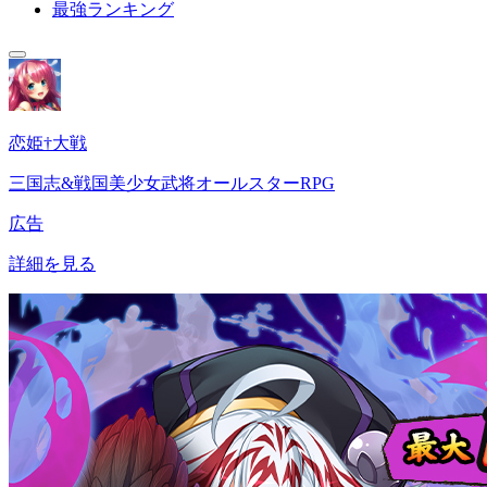
最強ランキング
恋姫†大戦
三国志&戦国美少女武将オールスターRPG
広告
詳細を見る