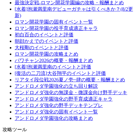
最強決定戦-ロマン開花学園編の攻略・報酬まとめ
[水着]泡瀬満里南デビューガチャは引くべきか？(8/2更
新)
ロマン開花学園の固有イベント一覧
ロマン開花学園の投手育成適正キャラ
初白百合のイベントと評価
朝顔かえでのイベントと評価
大桜剛のイベントと評価
ロマン開花学園の攻略まとめ
パワチャン2026の概要・報酬まとめ
[水着]泡瀬満里南のイベントと評価
[復活の二刀流]大谷翔平のイベントと評価
リアタイ段位戦2026夏ノ壱~肆の概要・報酬まとめ
アンドロメダ学園強化の立ち回り解説
アンドロメダ強化の無課金・微課金向け野手デッキ
アンドロメダ学園強化の野手育成適正キャラ
アンドロメダ強化の野手デッキテンプレ
アンドロメダ強化の固有イベント一覧
アンドロメダ学園強化の攻略まとめ
攻略ツール