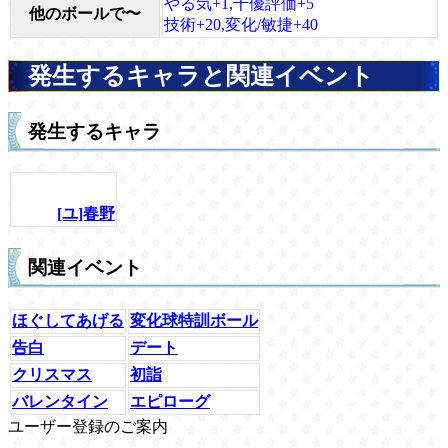
やる気+1,千優評価+5
他のボールで〜
技術+20,変化/敏捷+40
発生するキャラと関連イベント
発生するキャラ
[ユ]春野
関連イベント
ほぐしてあげる
変化球特訓ボール
告白
デート
クリスマス
初詣
バレンタイン
エピローグ
ユーザー登録のご案内