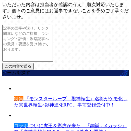
いただいた内容は担当者が確認のうえ、順次対応いたしま
す。個々のご意見にはお返事できないことを予めご了承くだ
さいませ。
ゲームを探す
特集
『モンスターループ：獣神転生』名将がケモ化し
た異世界転生×獣神進化RPG。事前登録受付中！
コラボ
ついに虎王＆影虎が来た！『鋼嵐 - メカラシ』