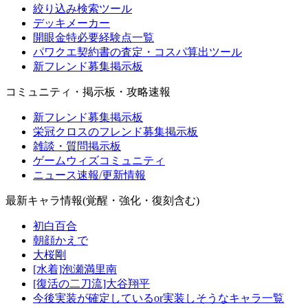
絞り込み検索ツール
デッキメーカー
開眼金特必要経験点一覧
パワクエ契約書の査定・コスパ算出ツール
新フレンド募集掲示板
コミュニティ・掲示板・攻略速報
新フレンド募集掲示板
栄冠クロスのフレンド募集掲示板
雑談・質問掲示板
ゲームウィズコミュニティ
ニュース速報/更新情報
最新キャラ情報(覚醒・強化・復刻含む)
初白百合
朝顔かえで
大桜剛
[水着]泡瀬満里南
[復活の二刀流]大谷翔平
今後実装が確定しているor実装しそうなキャラ一覧