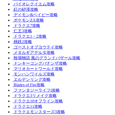
バイオレクイエム攻略
紅の砂漠攻略
デイモン&ベイビー攻略
ポケモンZA攻略
ドラクエ7攻略
仁王3攻略
ドラクエ1・2攻略
桃鉄2攻略
ゴーストオブヨウテイ攻略
メタルギアデルタ攻略
牧場物語 風のグランドバザール攻略
ドンキーコングバナンザ攻略
マリオカートワールド攻略
モンハンワイルズ攻略
エルデンリング攻略
Blades of Fire攻略
ファンタジーライフi攻略
ドラクエ3リメイク攻略
ドラクエ10オフライン攻略
ドラクエ11攻略
ドラクエモンスターズ3攻略