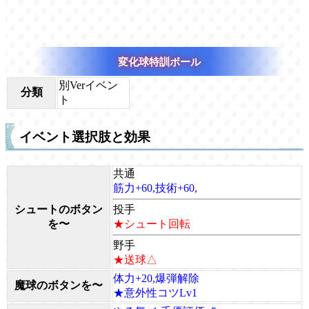
変化球特訓ボール
別Verイベン
分類
ト
イベント選択肢と効果
共通
筋力+60,技術+60,
シュートのボタン
投手
を〜
★シュート回転
野手
★送球△
体力+20,爆弾解除
魔球のボタンを〜
★意外性コツLv1