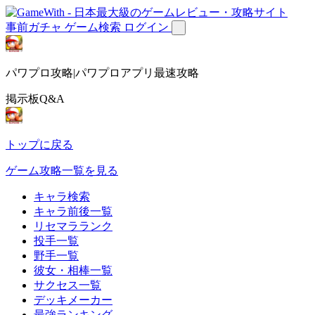
事前ガチャ
ゲーム検索
ログイン
パワプロ攻略|パワプロアプリ最速攻略
掲示板Q&A
トップに戻る
ゲーム攻略一覧を見る
キャラ検索
キャラ前後一覧
リセマラランク
投手一覧
野手一覧
彼女・相棒一覧
サクセス一覧
デッキメーカー
最強ランキング