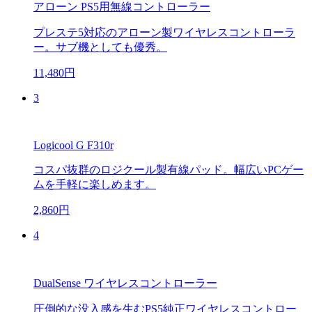
アローン PS5用無線コントローラー
プレステ5対応のアローン製ワイヤレスコントローラ
ー。サブ機としても優秀。
11,480円
3
Logicool G F310r
コスパ抜群のロジクール製有線パッド。幅広いPCゲー
ムを手軽に楽しめます。
2,860円
4
DualSense ワイヤレスコントローラー
圧倒的な没入感を生むPS5純正ワイヤレスコントロー