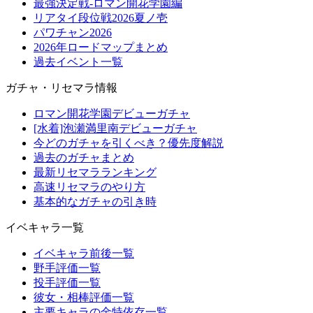
最強決定戦-ロマン開花学園編
リアタイ段位戦2026夏ノ壱
パワチャン2026
2026年ロードマップまとめ
過去イベント一覧
ガチャ・リセマラ情報
ロマン開花学園デビューガチャ
[水着]泡瀬満里南デビューガチャ
今どのガチャを引くべき？優先度解説
過去のガチャまとめ
最新リセマラランキング
高速リセマラのやり方
基本的なガチャの引き時
イベキャラ一覧
イベキャラ前後一覧
野手評価一覧
投手評価一覧
彼女・相棒評価一覧
主要キャラの金特依存一覧