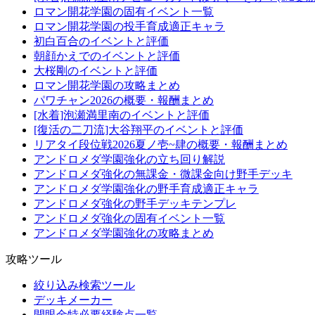
ロマン開花学園の固有イベント一覧
ロマン開花学園の投手育成適正キャラ
初白百合のイベントと評価
朝顔かえでのイベントと評価
大桜剛のイベントと評価
ロマン開花学園の攻略まとめ
パワチャン2026の概要・報酬まとめ
[水着]泡瀬満里南のイベントと評価
[復活の二刀流]大谷翔平のイベントと評価
リアタイ段位戦2026夏ノ壱~肆の概要・報酬まとめ
アンドロメダ学園強化の立ち回り解説
アンドロメダ強化の無課金・微課金向け野手デッキ
アンドロメダ学園強化の野手育成適正キャラ
アンドロメダ強化の野手デッキテンプレ
アンドロメダ強化の固有イベント一覧
アンドロメダ学園強化の攻略まとめ
攻略ツール
絞り込み検索ツール
デッキメーカー
開眼金特必要経験点一覧