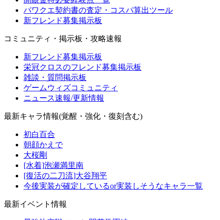
パワクエ契約書の査定・コスパ算出ツール
新フレンド募集掲示板
コミュニティ・掲示板・攻略速報
新フレンド募集掲示板
栄冠クロスのフレンド募集掲示板
雑談・質問掲示板
ゲームウィズコミュニティ
ニュース速報/更新情報
最新キャラ情報(覚醒・強化・復刻含む)
初白百合
朝顔かえで
大桜剛
[水着]泡瀬満里南
[復活の二刀流]大谷翔平
今後実装が確定しているor実装しそうなキャラ一覧
最新イベント情報