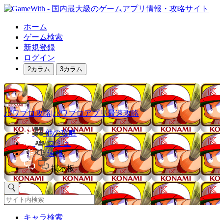
ホーム
ゲーム検索
新規登録
ログイン
2カラム
3カラム
パワプロ攻略|パワプロアプリ最速攻略
他の攻略
コミュ
速報
掲示板
キャラ検索