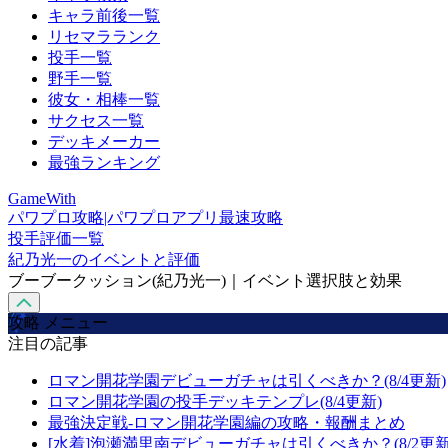
キャラ前後一覧
リセマラランク
投手一覧
野手一覧
彼女・相棒一覧
サクセス一覧
デッキメーカー
最強ランキング
GameWith
パワプロ攻略|パワプロアプリ最速攻略
投手評価一覧
紀乃光一のイベントと評価
ブーブークッション(紀乃光一)｜イベント選択肢と効果
攻略 メニュー
注目の記事
ロマン開花学園デビューガチャは引くべきか？(8/4更新)
ロマン開花学園の投手デッキテンプレ(8/4更新)
最強決定戦-ロマン開花学園編の攻略・報酬まとめ
[水着]泡瀬満里南デビューガチャは引くべきか？(8/2更新