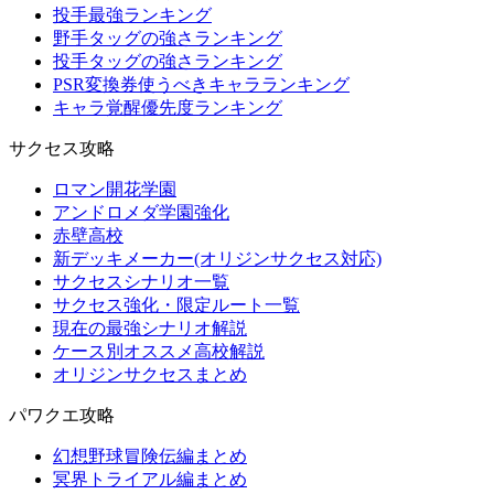
投手最強ランキング
野手タッグの強さランキング
投手タッグの強さランキング
PSR変換券使うべきキャラランキング
キャラ覚醒優先度ランキング
サクセス攻略
ロマン開花学園
アンドロメダ学園強化
赤壁高校
新デッキメーカー(オリジンサクセス対応)
サクセスシナリオ一覧
サクセス強化・限定ルート一覧
現在の最強シナリオ解説
ケース別オススメ高校解説
オリジンサクセスまとめ
パワクエ攻略
幻想野球冒険伝編まとめ
冥界トライアル編まとめ