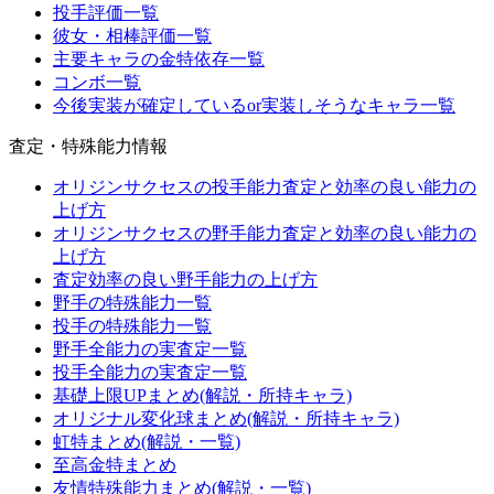
投手評価一覧
彼女・相棒評価一覧
主要キャラの金特依存一覧
コンボ一覧
今後実装が確定しているor実装しそうなキャラ一覧
査定・特殊能力情報
オリジンサクセスの投手能力査定と効率の良い能力の
上げ方
オリジンサクセスの野手能力査定と効率の良い能力の
上げ方
査定効率の良い野手能力の上げ方
野手の特殊能力一覧
投手の特殊能力一覧
野手全能力の実査定一覧
投手全能力の実査定一覧
基礎上限UPまとめ(解説・所持キャラ)
オリジナル変化球まとめ(解説・所持キャラ)
虹特まとめ(解説・一覧)
至高金特まとめ
友情特殊能力まとめ(解説・一覧)