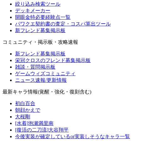
絞り込み検索ツール
デッキメーカー
開眼金特必要経験点一覧
パワクエ契約書の査定・コスパ算出ツール
新フレンド募集掲示板
コミュニティ・掲示板・攻略速報
新フレンド募集掲示板
栄冠クロスのフレンド募集掲示板
雑談・質問掲示板
ゲームウィズコミュニティ
ニュース速報/更新情報
最新キャラ情報(覚醒・強化・復刻含む)
初白百合
朝顔かえで
大桜剛
[水着]泡瀬満里南
[復活の二刀流]大谷翔平
今後実装が確定しているor実装しそうなキャラ一覧