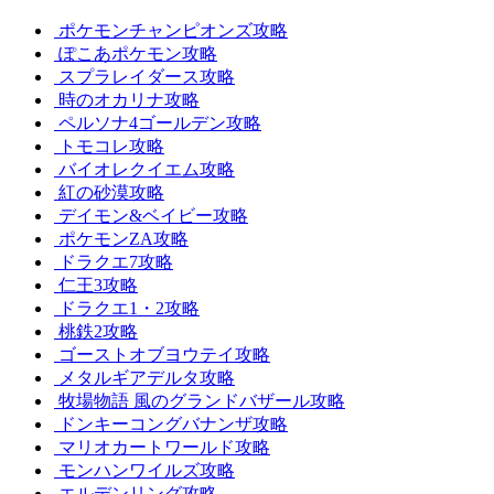
ポケモンチャンピオンズ攻略
ぽこあポケモン攻略
スプラレイダース攻略
時のオカリナ攻略
ペルソナ4ゴールデン攻略
トモコレ攻略
バイオレクイエム攻略
紅の砂漠攻略
デイモン&ベイビー攻略
ポケモンZA攻略
ドラクエ7攻略
仁王3攻略
ドラクエ1・2攻略
桃鉄2攻略
ゴーストオブヨウテイ攻略
メタルギアデルタ攻略
牧場物語 風のグランドバザール攻略
ドンキーコングバナンザ攻略
マリオカートワールド攻略
モンハンワイルズ攻略
エルデンリング攻略