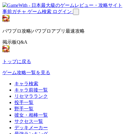
事前ガチャ
ゲーム検索
ログイン
パワプロ攻略|パワプロアプリ最速攻略
掲示板Q&A
トップに戻る
ゲーム攻略一覧を見る
キャラ検索
キャラ前後一覧
リセマラランク
投手一覧
野手一覧
彼女・相棒一覧
サクセス一覧
デッキメーカー
最強ランキング