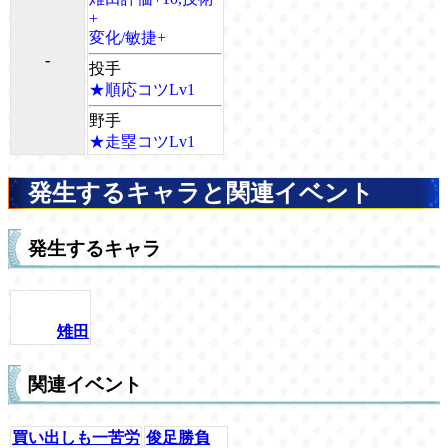
+
変化/敏捷+
-
投手
★順応コツLv1
野手
★走塁コツLv1
発生するキャラと関連イベント
発生するキャラ
雉田
関連イベント
買い出しも一苦労
俊足勝負