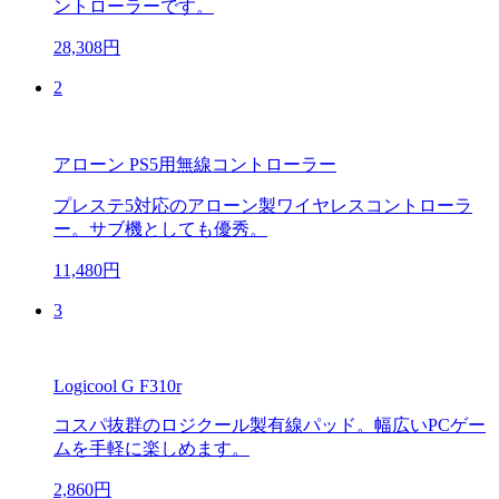
ントローラーです。
28,308円
2
アローン PS5用無線コントローラー
プレステ5対応のアローン製ワイヤレスコントローラ
ー。サブ機としても優秀。
11,480円
3
Logicool G F310r
コスパ抜群のロジクール製有線パッド。幅広いPCゲー
ムを手軽に楽しめます。
2,860円