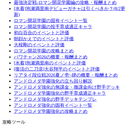
最強決定戦-ロマン開花学園編の攻略・報酬まとめ
[水着]泡瀬満里南デビューガチャは引くべきか？(8/2更
新)
ロマン開花学園の固有イベント一覧
ロマン開花学園の投手育成適正キャラ
初白百合のイベントと評価
朝顔かえでのイベントと評価
大桜剛のイベントと評価
ロマン開花学園の攻略まとめ
パワチャン2026の概要・報酬まとめ
[水着]泡瀬満里南のイベントと評価
[復活の二刀流]大谷翔平のイベントと評価
リアタイ段位戦2026夏ノ壱~肆の概要・報酬まとめ
アンドロメダ学園強化の立ち回り解説
アンドロメダ強化の無課金・微課金向け野手デッキ
アンドロメダ学園強化の野手育成適正キャラ
アンドロメダ強化の野手デッキテンプレ
アンドロメダ強化の固有イベント一覧
アンドロメダ学園強化の攻略まとめ
攻略ツール