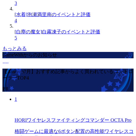
3
[水着]泡瀬満里南のイベントと評価
4
[白塵の魔女]白霧凍子のイベントと評価
5
もっとみる
GameWithからのお知らせ
【Amazon7月】おすすめ記事からよく買われているコントロ
ーラーTOP4
PR
1
HORIワイヤレスファイティングコマンダー OCTA Pro
格闘ゲームに最適な6ボタン配置の高性能ワイヤレスコ