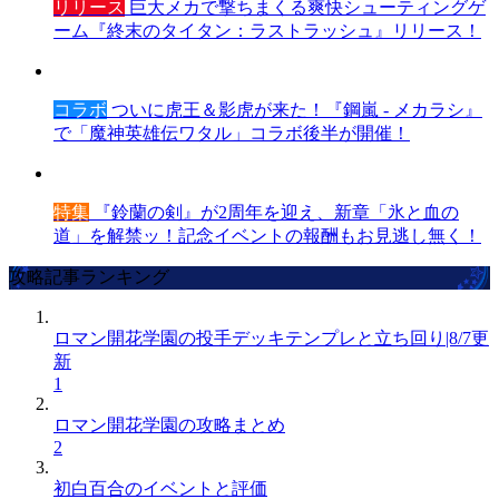
リリース
巨大メカで撃ちまくる爽快シューティングゲ
ーム『終末のタイタン：ラストラッシュ』リリース！
コラボ
ついに虎王＆影虎が来た！『鋼嵐 - メカラシ』
で「魔神英雄伝ワタル」コラボ後半が開催！
特集
『鈴蘭の剣』が2周年を迎え、新章「氷と血の
道」を解禁ッ！記念イベントの報酬もお見逃し無く！
攻略記事ランキング
ロマン開花学園の投手デッキテンプレと立ち回り|8/7更
新
1
ロマン開花学園の攻略まとめ
2
初白百合のイベントと評価