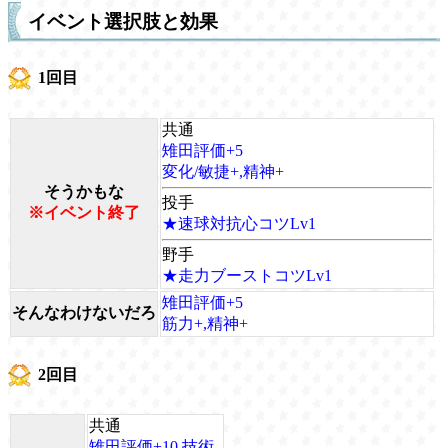
イベント選択肢と効果
1回目
共通
雉田評価+5
変化/敏捷+,精神+
そうかもな
投手
※イベント終了
★速球対抗心コツLv1
野手
★走力ブーストコツLv1
雉田評価+5
そんなわけないだろ
筋力+,精神+
2回目
共通
雉田評価+10,技術