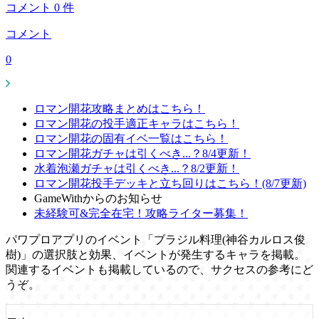
コメント
0
件
コメント
0
ロマン開花攻略まとめはこちら！
ロマン開花の投手適正キャラはこちら！
ロマン開花の固有イベ一覧はこちら！
ロマン開花ガチャは引くべき...？8/4更新！
水着泡瀬ガチャは引くべき...？8/2更新！
ロマン開花投手デッキと立ち回りはこちら！(8/7更新)
GameWithからのお知らせ
未経験可&完全在宅！攻略ライター募集！
パワプロアプリのイベント「ブラジル料理(神谷カルロス俊
樹)」の選択肢と効果、イベントが発生するキャラを掲載。
関連するイベントも掲載しているので、サクセスの参考にど
うぞ。