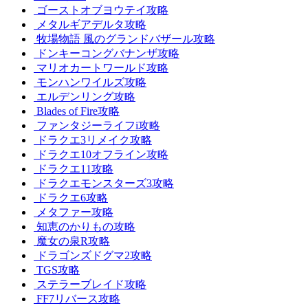
ゴーストオブヨウテイ攻略
メタルギアデルタ攻略
牧場物語 風のグランドバザール攻略
ドンキーコングバナンザ攻略
マリオカートワールド攻略
モンハンワイルズ攻略
エルデンリング攻略
Blades of Fire攻略
ファンタジーライフi攻略
ドラクエ3リメイク攻略
ドラクエ10オフライン攻略
ドラクエ11攻略
ドラクエモンスターズ3攻略
ドラクエ6攻略
メタファー攻略
知恵のかりもの攻略
魔女の泉R攻略
ドラゴンズドグマ2攻略
TGS攻略
ステラーブレイド攻略
FF7リバース攻略