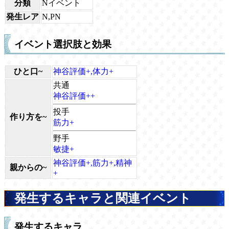
分類
Nイベント
発生レア
N,PN
イベント選択肢と効果
ひと口~
神谷評価+,体力+
共通
神谷評価++
投手
作り方を~
筋力+
野手
敏捷+
神谷評価+,筋力+,精神
親からの~
+
発生するキャラと関連イベント
発生するキャラ