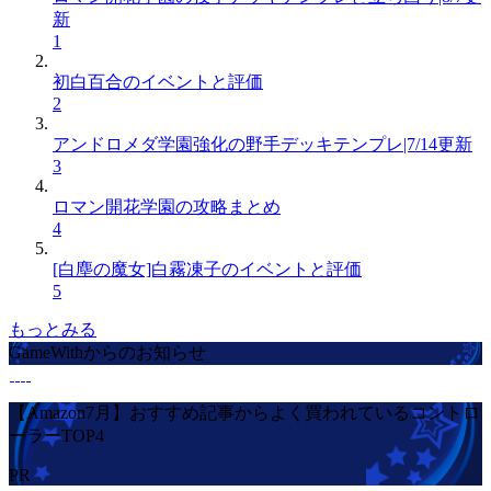
新
1
初白百合のイベントと評価
2
アンドロメダ学園強化の野手デッキテンプレ|7/14更新
3
ロマン開花学園の攻略まとめ
4
[白塵の魔女]白霧凍子のイベントと評価
5
もっとみる
GameWithからのお知らせ
【Amazon7月】おすすめ記事からよく買われているコントロ
ーラーTOP4
PR