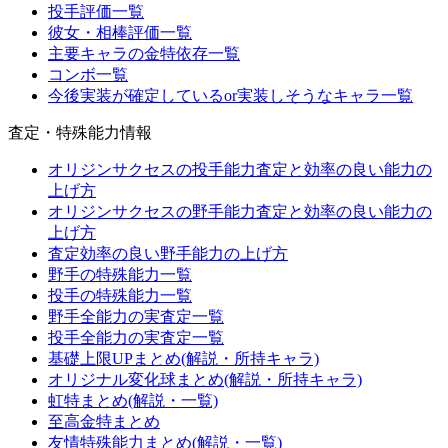
投手評価一覧
彼女・相棒評価一覧
主要キャラの金特依存一覧
コンボ一覧
今後実装が確定しているor実装しそうなキャラ一覧
査定・特殊能力情報
オリジンサクセスの投手能力査定と効率の良い能力の
上げ方
オリジンサクセスの野手能力査定と効率の良い能力の
上げ方
査定効率の良い野手能力の上げ方
野手の特殊能力一覧
投手の特殊能力一覧
野手全能力の実査定一覧
投手全能力の実査定一覧
基礎上限UPまとめ(解説・所持キャラ)
オリジナル変化球まとめ(解説・所持キャラ)
虹特まとめ(解説・一覧)
至高金特まとめ
友情特殊能力まとめ(解説・一覧)