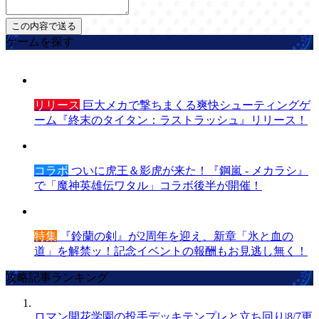
ゲームを探す
リリース
巨大メカで撃ちまくる爽快シューティングゲ
ーム『終末のタイタン：ラストラッシュ』リリース！
コラボ
ついに虎王＆影虎が来た！『鋼嵐 - メカラシ』
で「魔神英雄伝ワタル」コラボ後半が開催！
特集
『鈴蘭の剣』が2周年を迎え、新章「氷と血の
道」を解禁ッ！記念イベントの報酬もお見逃し無く！
攻略記事ランキング
ロマン開花学園の投手デッキテンプレと立ち回り|8/7更