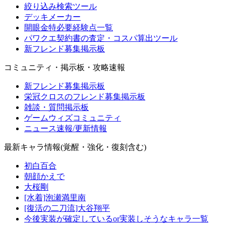
絞り込み検索ツール
デッキメーカー
開眼金特必要経験点一覧
パワクエ契約書の査定・コスパ算出ツール
新フレンド募集掲示板
コミュニティ・掲示板・攻略速報
新フレンド募集掲示板
栄冠クロスのフレンド募集掲示板
雑談・質問掲示板
ゲームウィズコミュニティ
ニュース速報/更新情報
最新キャラ情報(覚醒・強化・復刻含む)
初白百合
朝顔かえで
大桜剛
[水着]泡瀬満里南
[復活の二刀流]大谷翔平
今後実装が確定しているor実装しそうなキャラ一覧