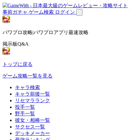
事前ガチャ
ゲーム検索
ログイン
パワプロ攻略|パワプロアプリ最速攻略
掲示板Q&A
トップに戻る
ゲーム攻略一覧を見る
キャラ検索
キャラ前後一覧
リセマラランク
投手一覧
野手一覧
彼女・相棒一覧
サクセス一覧
デッキメーカー
最強ランキング