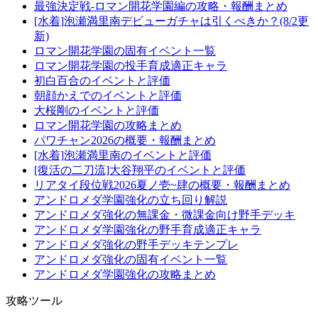
最強決定戦-ロマン開花学園編の攻略・報酬まとめ
[水着]泡瀬満里南デビューガチャは引くべきか？(8/2更
新)
ロマン開花学園の固有イベント一覧
ロマン開花学園の投手育成適正キャラ
初白百合のイベントと評価
朝顔かえでのイベントと評価
大桜剛のイベントと評価
ロマン開花学園の攻略まとめ
パワチャン2026の概要・報酬まとめ
[水着]泡瀬満里南のイベントと評価
[復活の二刀流]大谷翔平のイベントと評価
リアタイ段位戦2026夏ノ壱~肆の概要・報酬まとめ
アンドロメダ学園強化の立ち回り解説
アンドロメダ強化の無課金・微課金向け野手デッキ
アンドロメダ学園強化の野手育成適正キャラ
アンドロメダ強化の野手デッキテンプレ
アンドロメダ強化の固有イベント一覧
アンドロメダ学園強化の攻略まとめ
攻略ツール