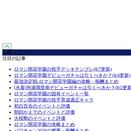
攻略 メニュー
注目の記事
ロマン開花学園の投手デッキテンプレ(8/7更新)
ロマン開花学園デビューガチャは引くべきか？(8/4更新)
最強決定戦-ロマン開花学園編の攻略・報酬まとめ
[水着]泡瀬満里南デビューガチャは引くべきか？(8/2更新
ロマン開花学園の固有イベント一覧
ロマン開花学園の投手育成適正キャラ
初白百合のイベントと評価
朝顔かえでのイベントと評価
大桜剛のイベントと評価
ロマン開花学園の攻略まとめ
パワチャン2026の概要・報酬まとめ