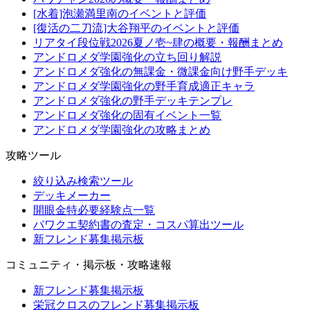
[水着]泡瀬満里南のイベントと評価
[復活の二刀流]大谷翔平のイベントと評価
リアタイ段位戦2026夏ノ壱~肆の概要・報酬まとめ
アンドロメダ学園強化の立ち回り解説
アンドロメダ強化の無課金・微課金向け野手デッキ
アンドロメダ学園強化の野手育成適正キャラ
アンドロメダ強化の野手デッキテンプレ
アンドロメダ強化の固有イベント一覧
アンドロメダ学園強化の攻略まとめ
攻略ツール
絞り込み検索ツール
デッキメーカー
開眼金特必要経験点一覧
パワクエ契約書の査定・コスパ算出ツール
新フレンド募集掲示板
コミュニティ・掲示板・攻略速報
新フレンド募集掲示板
栄冠クロスのフレンド募集掲示板