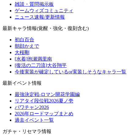
雑談・質問掲示板
ゲームウィズコミュニティ
ニュース速報/更新情報
最新キャラ情報(覚醒・強化・復刻含む)
初白百合
朝顔かえで
大桜剛
[水着]泡瀬満里南
[復活の二刀流]大谷翔平
今後実装が確定しているor実装しそうなキャラ一覧
最新イベント情報
最強決定戦-ロマン開花学園編
リアタイ段位戦2026夏ノ壱
パワチャン2026
2026年ロードマップまとめ
過去イベント一覧
ガチャ・リセマラ情報