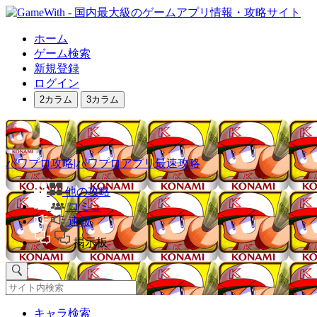
ホーム
ゲーム検索
新規登録
ログイン
2カラム
3カラム
パワプロ攻略|パワプロアプリ最速攻略
他の攻略
コミュ
速報
掲示板
キャラ検索