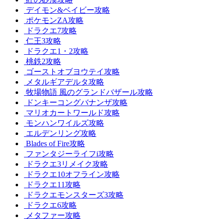
デイモン&ベイビー攻略
ポケモンZA攻略
ドラクエ7攻略
仁王3攻略
ドラクエ1・2攻略
桃鉄2攻略
ゴーストオブヨウテイ攻略
メタルギアデルタ攻略
牧場物語 風のグランドバザール攻略
ドンキーコングバナンザ攻略
マリオカートワールド攻略
モンハンワイルズ攻略
エルデンリング攻略
Blades of Fire攻略
ファンタジーライフi攻略
ドラクエ3リメイク攻略
ドラクエ10オフライン攻略
ドラクエ11攻略
ドラクエモンスターズ3攻略
ドラクエ6攻略
メタファー攻略