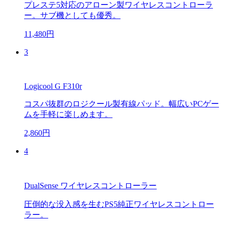
プレステ5対応のアローン製ワイヤレスコントローラ
ー。サブ機としても優秀。
11,480円
3
Logicool G F310r
コスパ抜群のロジクール製有線パッド。幅広いPCゲー
ムを手軽に楽しめます。
2,860円
4
DualSense ワイヤレスコントローラー
圧倒的な没入感を生むPS5純正ワイヤレスコントロー
ラー。