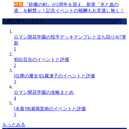
特集
『鈴蘭の剣』が2周年を迎え、新章「氷と血の
道」を解禁ッ！記念イベントの報酬もお見逃し無く！
攻略記事ランキング
ロマン開花学園の投手デッキテンプレと立ち回り|8/7更
新
1
初白百合のイベントと評価
2
[白塵の魔女]白霧凍子のイベントと評価
3
ロマン開花学園の攻略まとめ
4
[水着]泡瀬満里南のイベントと評価
5
もっとみる