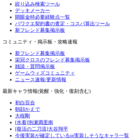
絞り込み検索ツール
デッキメーカー
開眼金特必要経験点一覧
パワクエ契約書の査定・コスパ算出ツール
新フレンド募集掲示板
コミュニティ・掲示板・攻略速報
新フレンド募集掲示板
栄冠クロスのフレンド募集掲示板
雑談・質問掲示板
ゲームウィズコミュニティ
ニュース速報/更新情報
最新キャラ情報(覚醒・強化・復刻含む)
初白百合
朝顔かえで
大桜剛
[水着]泡瀬満里南
[復活の二刀流]大谷翔平
今後実装が確定しているor実装しそうなキャラ一覧