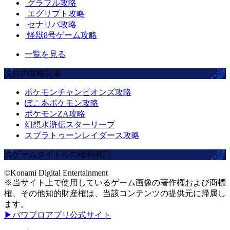
グラブル攻略
エグリプト攻略
セナリバ攻略
怪獣8号ゲーム攻略
一覧を見る
注目の攻略記事
ポケモンチャンピオンズ攻略
ぽこあポケモン攻略
ポケモンZA攻略
幻想水滸伝スターリープ
スプラトゥーンレイダース攻略
当ゲームタイトルの権利表記
©Konami Digital Entertainment
※当サイト上で使用しているゲーム画像の著作権および商標
権、その他知的財産権は、当該コンテンツの提供元に帰属し
ます。
▶パワプロアプリ公式サイト