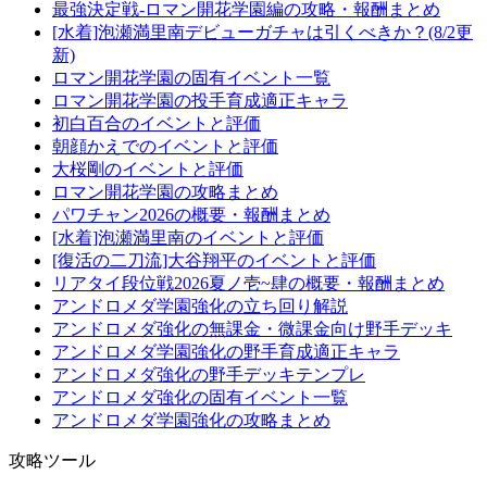
最強決定戦-ロマン開花学園編の攻略・報酬まとめ
[水着]泡瀬満里南デビューガチャは引くべきか？(8/2更
新)
ロマン開花学園の固有イベント一覧
ロマン開花学園の投手育成適正キャラ
初白百合のイベントと評価
朝顔かえでのイベントと評価
大桜剛のイベントと評価
ロマン開花学園の攻略まとめ
パワチャン2026の概要・報酬まとめ
[水着]泡瀬満里南のイベントと評価
[復活の二刀流]大谷翔平のイベントと評価
リアタイ段位戦2026夏ノ壱~肆の概要・報酬まとめ
アンドロメダ学園強化の立ち回り解説
アンドロメダ強化の無課金・微課金向け野手デッキ
アンドロメダ学園強化の野手育成適正キャラ
アンドロメダ強化の野手デッキテンプレ
アンドロメダ強化の固有イベント一覧
アンドロメダ学園強化の攻略まとめ
攻略ツール