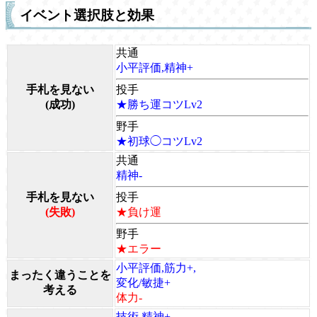
イベント選択肢と効果
共通
小平評価,精神+
手札を見ない
投手
(成功)
★勝ち運コツLv2
野手
★初球◯コツLv2
共通
精神-
手札を見ない
投手
(失敗)
★負け運
野手
★エラー
小平評価,筋力+,
まったく違うことを
変化/敏捷+
考える
体力-
技術,精神+