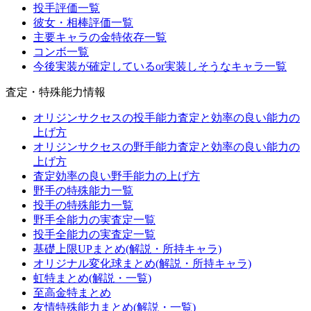
投手評価一覧
彼女・相棒評価一覧
主要キャラの金特依存一覧
コンボ一覧
今後実装が確定しているor実装しそうなキャラ一覧
査定・特殊能力情報
オリジンサクセスの投手能力査定と効率の良い能力の
上げ方
オリジンサクセスの野手能力査定と効率の良い能力の
上げ方
査定効率の良い野手能力の上げ方
野手の特殊能力一覧
投手の特殊能力一覧
野手全能力の実査定一覧
投手全能力の実査定一覧
基礎上限UPまとめ(解説・所持キャラ)
オリジナル変化球まとめ(解説・所持キャラ)
虹特まとめ(解説・一覧)
至高金特まとめ
友情特殊能力まとめ(解説・一覧)