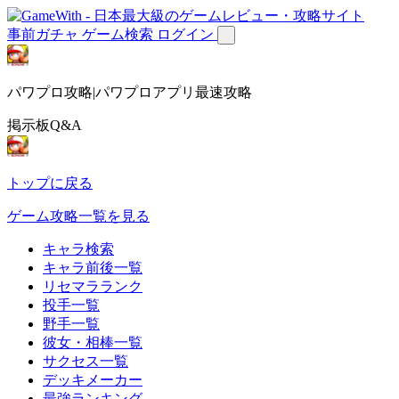
事前ガチャ
ゲーム検索
ログイン
パワプロ攻略|パワプロアプリ最速攻略
掲示板Q&A
トップに戻る
ゲーム攻略一覧を見る
キャラ検索
キャラ前後一覧
リセマラランク
投手一覧
野手一覧
彼女・相棒一覧
サクセス一覧
デッキメーカー
最強ランキング