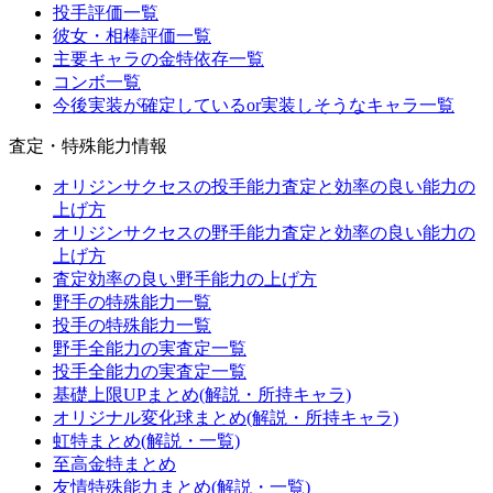
投手評価一覧
彼女・相棒評価一覧
主要キャラの金特依存一覧
コンボ一覧
今後実装が確定しているor実装しそうなキャラ一覧
査定・特殊能力情報
オリジンサクセスの投手能力査定と効率の良い能力の
上げ方
オリジンサクセスの野手能力査定と効率の良い能力の
上げ方
査定効率の良い野手能力の上げ方
野手の特殊能力一覧
投手の特殊能力一覧
野手全能力の実査定一覧
投手全能力の実査定一覧
基礎上限UPまとめ(解説・所持キャラ)
オリジナル変化球まとめ(解説・所持キャラ)
虹特まとめ(解説・一覧)
至高金特まとめ
友情特殊能力まとめ(解説・一覧)