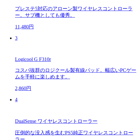
プレステ5対応のアローン製ワイヤレスコントローラ
ー。サブ機としても優秀。
11,480円
3
Logicool G F310r
コスパ抜群のロジクール製有線パッド。幅広いPCゲー
ムを手軽に楽しめます。
2,860円
4
DualSense ワイヤレスコントローラー
圧倒的な没入感を生むPS5純正ワイヤレスコントロー
ラー。