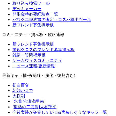
絞り込み検索ツール
デッキメーカー
開眼金特必要経験点一覧
パワクエ契約書の査定・コスパ算出ツール
新フレンド募集掲示板
コミュニティ・掲示板・攻略速報
新フレンド募集掲示板
栄冠クロスのフレンド募集掲示板
雑談・質問掲示板
ゲームウィズコミュニティ
ニュース速報/更新情報
最新キャラ情報(覚醒・強化・復刻含む)
初白百合
朝顔かえで
大桜剛
[水着]泡瀬満里南
[復活の二刀流]大谷翔平
今後実装が確定しているor実装しそうなキャラ一覧