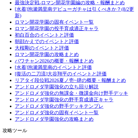
最強決定戦-ロマン開花学園編の攻略・報酬まとめ
[水着]泡瀬満里南デビューガチャは引くべきか？(8/2更
新)
ロマン開花学園の固有イベント一覧
ロマン開花学園の投手育成適正キャラ
初白百合のイベントと評価
朝顔かえでのイベントと評価
大桜剛のイベントと評価
ロマン開花学園の攻略まとめ
パワチャン2026の概要・報酬まとめ
[水着]泡瀬満里南のイベントと評価
[復活の二刀流]大谷翔平のイベントと評価
リアタイ段位戦2026夏ノ壱~肆の概要・報酬まとめ
アンドロメダ学園強化の立ち回り解説
アンドロメダ強化の無課金・微課金向け野手デッキ
アンドロメダ学園強化の野手育成適正キャラ
アンドロメダ強化の野手デッキテンプレ
アンドロメダ強化の固有イベント一覧
アンドロメダ学園強化の攻略まとめ
攻略ツール