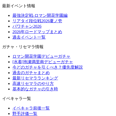
最新イベント情報
最強決定戦-ロマン開花学園編
リアタイ段位戦2026夏ノ壱
パワチャン2026
2026年ロードマップまとめ
過去イベント一覧
ガチャ・リセマラ情報
ロマン開花学園デビューガチャ
[水着]泡瀬満里南デビューガチャ
今どのガチャを引くべき？優先度解説
過去のガチャまとめ
最新リセマラランキング
高速リセマラのやり方
基本的なガチャの引き時
イベキャラ一覧
イベキャラ前後一覧
野手評価一覧