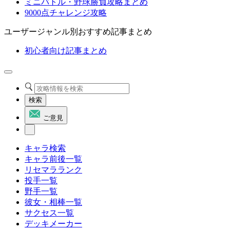
ミニバトル・野球勝負攻略まとめ
9000点チャレンジ攻略
ユーザージャンル別おすすめ記事まとめ
初心者向け記事まとめ
検索
ご意見
キャラ検索
キャラ前後一覧
リセマラランク
投手一覧
野手一覧
彼女・相棒一覧
サクセス一覧
デッキメーカー