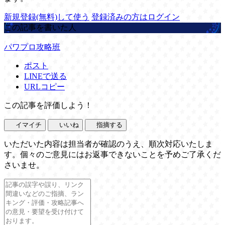
新規登録(無料)して使う
登録済みの方はログイン
この記事を書いた人
パワプロ攻略班
ポスト
LINEで送る
URLコピー
この記事を評価しよう！
イマイチ
いいね
指摘する
いただいた内容は担当者が確認のうえ、順次対応いたしま
す。個々のご意見にはお返事できないことを予めご了承くだ
さいませ。