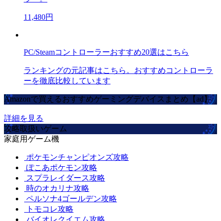
11,480円
PC/Steamコントローラーおすすめ20選はこちら
ランキングの元記事はこちら。おすすめコントローラ
ーを徹底比較しています
Amazonで買えるおすすめゲーミングデバイスまとめ【ad】
詳細を見る
攻略取扱いゲーム
家庭用ゲーム機
ポケモンチャンピオンズ攻略
ぽこあポケモン攻略
スプラレイダース攻略
時のオカリナ攻略
ペルソナ4ゴールデン攻略
トモコレ攻略
バイオレクイエム攻略