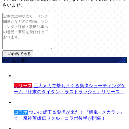
さいませ。
ゲームを探す
リリース
巨大メカで撃ちまくる爽快シューティングゲ
ーム『終末のタイタン：ラストラッシュ』リリース！
コラボ
ついに虎王＆影虎が来た！『鋼嵐 - メカラシ』
で「魔神英雄伝ワタル」コラボ後半が開催！