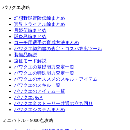
パワクエ攻略
幻想野球冒険伝編まとめ
冥界トライアル編まとめ
月姫伝編まとめ
球炎島編まとめ
コーチ用選手の育成方法まとめ
パワクエ契約書の査定・コスパ算出ツール
装備品解説
遠征モード解説
パワクエの基礎能力査定一覧
パワクエの特殊能力査定一覧
パワクエのオススメのスキル・アイテム
パワクエのスキル一覧
パワクエのアイテム一覧
パワクエQ&A
パワクエ全ストーリー共通の立ち回り
パワクエシステムまとめ
ミニバトル・9000点攻略