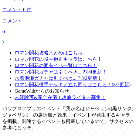
コメント
0
件
コメント
0
ロマン開花攻略まとめはこちら！
ロマン開花の投手適正キャラはこちら！
ロマン開花の固有イベ一覧はこちら！
ロマン開花ガチャは引くべき...？8/4更新！
水着泡瀬ガチャは引くべき...？8/2更新！
ロマン開花投手デッキと立ち回りはこちら！(8/7更新)
GameWithからのお知らせ
未経験可&完全在宅！攻略ライター募集！
パワプロアプリのイベント「我が名はジャベリン([黒サンタ]
ジャベリン)」の選択肢と効果、イベントが発生するキャラ
を掲載。関連するイベントも掲載しているので、サクセスの
参考にどうぞ。