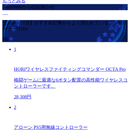
もっとみる
GameWithからのお知らせ
【Amazon7月】おすすめ記事からよく買われているコントロ
ーラーTOP4
PR
1
HORIワイヤレスファイティングコマンダー OCTA Pro
格闘ゲームに最適な6ボタン配置の高性能ワイヤレスコ
ントローラーです。
28,308円
2
アローン PS5用無線コントローラー