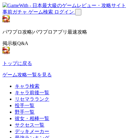
事前ガチャ
ゲーム検索
ログイン
パワプロ攻略|パワプロアプリ最速攻略
掲示板Q&A
トップに戻る
ゲーム攻略一覧を見る
キャラ検索
キャラ前後一覧
リセマラランク
投手一覧
野手一覧
彼女・相棒一覧
サクセス一覧
デッキメーカー
最強ランキング