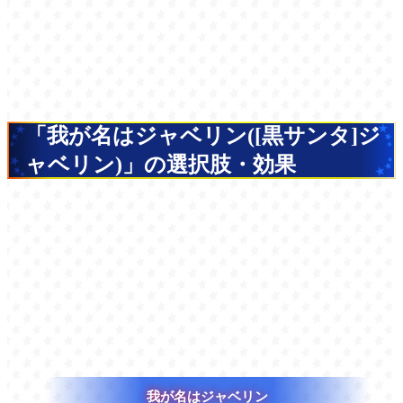
「我が名はジャベリン([黒サンタ]ジ
ャベリン)」の選択肢・効果
我が名はジャベリン