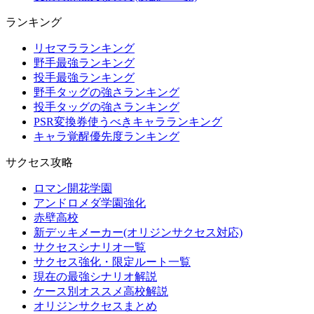
ランキング
リセマラランキング
野手最強ランキング
投手最強ランキング
野手タッグの強さランキング
投手タッグの強さランキング
PSR変換券使うべきキャラランキング
キャラ覚醒優先度ランキング
サクセス攻略
ロマン開花学園
アンドロメダ学園強化
赤壁高校
新デッキメーカー(オリジンサクセス対応)
サクセスシナリオ一覧
サクセス強化・限定ルート一覧
現在の最強シナリオ解説
ケース別オススメ高校解説
オリジンサクセスまとめ