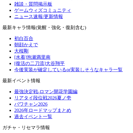
雑談・質問掲示板
ゲームウィズコミュニティ
ニュース速報/更新情報
最新キャラ情報(覚醒・強化・復刻含む)
初白百合
朝顔かえで
大桜剛
[水着]泡瀬満里南
[復活の二刀流]大谷翔平
今後実装が確定しているor実装しそうなキャラ一覧
最新イベント情報
最強決定戦-ロマン開花学園編
リアタイ段位戦2026夏ノ壱
パワチャン2026
2026年ロードマップまとめ
過去イベント一覧
ガチャ・リセマラ情報