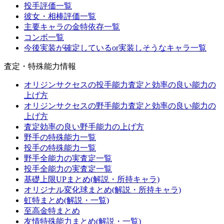
投手評価一覧
彼女・相棒評価一覧
主要キャラの金特依存一覧
コンボ一覧
今後実装が確定しているor実装しそうなキャラ一覧
査定・特殊能力情報
オリジンサクセスの投手能力査定と効率の良い能力の
上げ方
オリジンサクセスの野手能力査定と効率の良い能力の
上げ方
査定効率の良い野手能力の上げ方
野手の特殊能力一覧
投手の特殊能力一覧
野手全能力の実査定一覧
投手全能力の実査定一覧
基礎上限UPまとめ(解説・所持キャラ)
オリジナル変化球まとめ(解説・所持キャラ)
虹特まとめ(解説・一覧)
至高金特まとめ
友情特殊能力まとめ(解説・一覧)