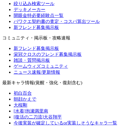
絞り込み検索ツール
デッキメーカー
開眼金特必要経験点一覧
パワクエ契約書の査定・コスパ算出ツール
新フレンド募集掲示板
コミュニティ・掲示板・攻略速報
新フレンド募集掲示板
栄冠クロスのフレンド募集掲示板
雑談・質問掲示板
ゲームウィズコミュニティ
ニュース速報/更新情報
最新キャラ情報(覚醒・強化・復刻含む)
初白百合
朝顔かえで
大桜剛
[水着]泡瀬満里南
[復活の二刀流]大谷翔平
今後実装が確定しているor実装しそうなキャラ一覧