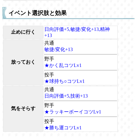
イベント選択肢と効果
日向評価+5,敏捷/変化+13,精神
止めに行く
+13
共通
敏捷/変化+13
野手
放っておく
★かく乱コツLv1
投手
★球持ち○コツLv1
共通
日向評価+5,技術+13
野手
気をそらす
★ラッキーボーイコツLv1
投手
★勝ち運コツLv1