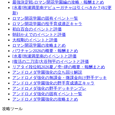
最強決定戦-ロマン開花学園編の攻略・報酬まとめ
[水着]泡瀬満里南デビューガチャは引くべきか？(8/2更
新)
ロマン開花学園の固有イベント一覧
ロマン開花学園の投手育成適正キャラ
初白百合のイベントと評価
朝顔かえでのイベントと評価
大桜剛のイベントと評価
ロマン開花学園の攻略まとめ
パワチャン2026の概要・報酬まとめ
[水着]泡瀬満里南のイベントと評価
[復活の二刀流]大谷翔平のイベントと評価
リアタイ段位戦2026夏ノ壱~肆の概要・報酬まとめ
アンドロメダ学園強化の立ち回り解説
アンドロメダ強化の無課金・微課金向け野手デッキ
アンドロメダ学園強化の野手育成適正キャラ
アンドロメダ強化の野手デッキテンプレ
アンドロメダ強化の固有イベント一覧
アンドロメダ学園強化の攻略まとめ
攻略ツール