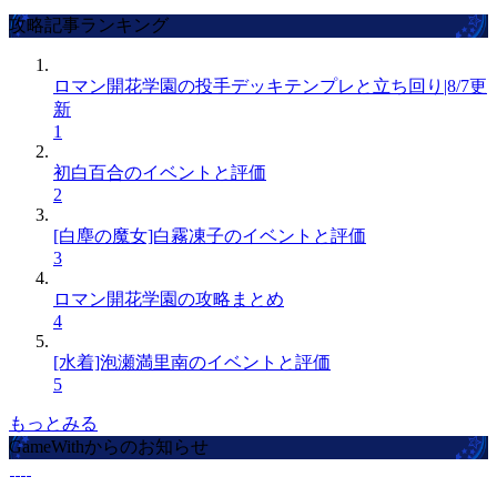
攻略記事ランキング
ロマン開花学園の投手デッキテンプレと立ち回り|8/7更
新
1
初白百合のイベントと評価
2
[白塵の魔女]白霧凍子のイベントと評価
3
ロマン開花学園の攻略まとめ
4
[水着]泡瀬満里南のイベントと評価
5
もっとみる
GameWithからのお知らせ