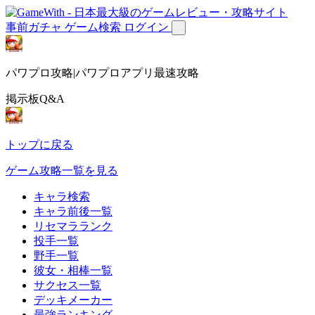
事前ガチャ
ゲーム検索
ログイン
パワプロ攻略|パワプロアプリ最速攻略
掲示板Q&A
トップに戻る
ゲーム攻略一覧を見る
キャラ検索
キャラ前後一覧
リセマラランク
投手一覧
野手一覧
彼女・相棒一覧
サクセス一覧
デッキメーカー
最強ランキング