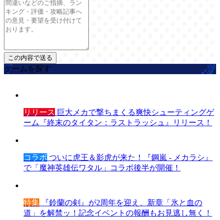
ゲームを探す
リリース
巨大メカで撃ちまくる爽快シューティングゲ
ーム『終末のタイタン：ラストラッシュ』リリース！
コラボ
ついに虎王＆影虎が来た！『鋼嵐 - メカラシ』
で「魔神英雄伝ワタル」コラボ後半が開催！
特集
『鈴蘭の剣』が2周年を迎え、新章「氷と血の
道」を解禁ッ！記念イベントの報酬もお見逃し無く！