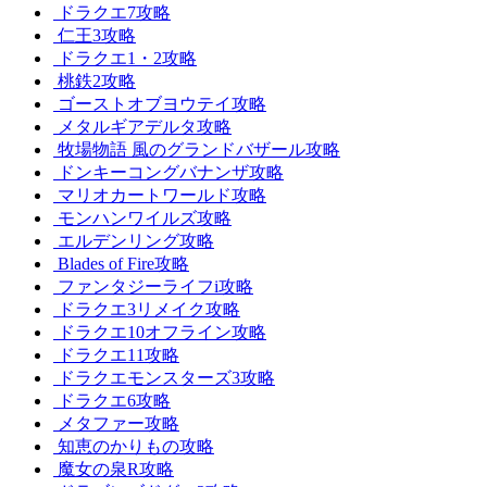
ドラクエ7攻略
仁王3攻略
ドラクエ1・2攻略
桃鉄2攻略
ゴーストオブヨウテイ攻略
メタルギアデルタ攻略
牧場物語 風のグランドバザール攻略
ドンキーコングバナンザ攻略
マリオカートワールド攻略
モンハンワイルズ攻略
エルデンリング攻略
Blades of Fire攻略
ファンタジーライフi攻略
ドラクエ3リメイク攻略
ドラクエ10オフライン攻略
ドラクエ11攻略
ドラクエモンスターズ3攻略
ドラクエ6攻略
メタファー攻略
知恵のかりもの攻略
魔女の泉R攻略