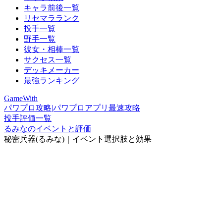
キャラ前後一覧
リセマラランク
投手一覧
野手一覧
彼女・相棒一覧
サクセス一覧
デッキメーカー
最強ランキング
GameWith
パワプロ攻略|パワプロアプリ最速攻略
投手評価一覧
るみなのイベントと評価
秘密兵器(るみな)｜イベント選択肢と効果