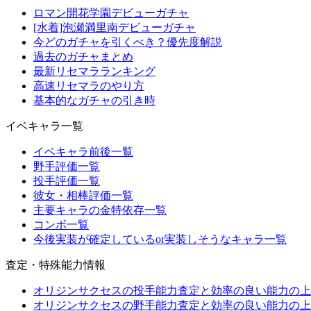
ロマン開花学園デビューガチャ
[水着]泡瀬満里南デビューガチャ
今どのガチャを引くべき？優先度解説
過去のガチャまとめ
最新リセマラランキング
高速リセマラのやり方
基本的なガチャの引き時
イベキャラ一覧
イベキャラ前後一覧
野手評価一覧
投手評価一覧
彼女・相棒評価一覧
主要キャラの金特依存一覧
コンボ一覧
今後実装が確定しているor実装しそうなキャラ一覧
査定・特殊能力情報
オリジンサクセスの投手能力査定と効率の良い能力の上
オリジンサクセスの野手能力査定と効率の良い能力の上