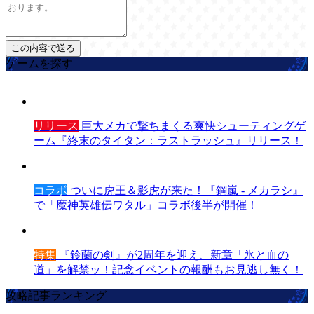
ゲームを探す
リリース
巨大メカで撃ちまくる爽快シューティングゲ
ーム『終末のタイタン：ラストラッシュ』リリース！
コラボ
ついに虎王＆影虎が来た！『鋼嵐 - メカラシ』
で「魔神英雄伝ワタル」コラボ後半が開催！
特集
『鈴蘭の剣』が2周年を迎え、新章「氷と血の
道」を解禁ッ！記念イベントの報酬もお見逃し無く！
攻略記事ランキング