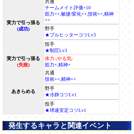
共通
チームメイト評価+10
筋力++,敏捷/変化++,技術++,精神
++
実力で引っ張る
野手
(成功)
★プルヒッターコツLv3
投手
★制圧Lv3
実力で引っ張る
体力-,やる気-
(失敗)
筋力+,精神+
共通
技術++,精神++
野手
あきらめる
★冷静コツLv1
投手
★球速安定コツLv1
発生するキャラと関連イベント