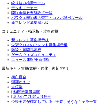
絞り込み検索ツール
デッキメーカー
開眼金特必要経験点一覧
パワクエ契約書の査定・コスパ算出ツール
新フレンド募集掲示板
コミュニティ・掲示板・攻略速報
新フレンド募集掲示板
栄冠クロスのフレンド募集掲示板
雑談・質問掲示板
ゲームウィズコミュニティ
ニュース速報/更新情報
最新キャラ情報(覚醒・強化・復刻含む)
初白百合
朝顔かえで
大桜剛
[水着]泡瀬満里南
[復活の二刀流]大谷翔平
今後実装が確定しているor実装しそうなキャラ一覧