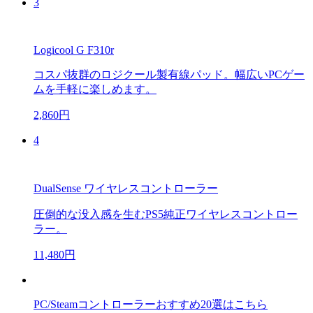
3
Logicool G F310r
コスパ抜群のロジクール製有線パッド。幅広いPCゲー
ムを手軽に楽しめます。
2,860円
4
DualSense ワイヤレスコントローラー
圧倒的な没入感を生むPS5純正ワイヤレスコントロー
ラー。
11,480円
PC/Steamコントローラーおすすめ20選はこちら