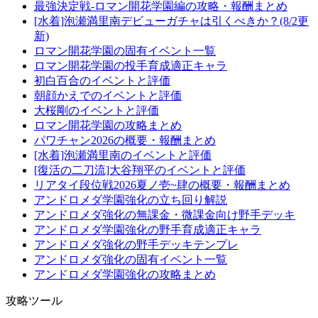
最強決定戦-ロマン開花学園編の攻略・報酬まとめ
[水着]泡瀬満里南デビューガチャは引くべきか？(8/2更
新)
ロマン開花学園の固有イベント一覧
ロマン開花学園の投手育成適正キャラ
初白百合のイベントと評価
朝顔かえでのイベントと評価
大桜剛のイベントと評価
ロマン開花学園の攻略まとめ
パワチャン2026の概要・報酬まとめ
[水着]泡瀬満里南のイベントと評価
[復活の二刀流]大谷翔平のイベントと評価
リアタイ段位戦2026夏ノ壱~肆の概要・報酬まとめ
アンドロメダ学園強化の立ち回り解説
アンドロメダ強化の無課金・微課金向け野手デッキ
アンドロメダ学園強化の野手育成適正キャラ
アンドロメダ強化の野手デッキテンプレ
アンドロメダ強化の固有イベント一覧
アンドロメダ学園強化の攻略まとめ
攻略ツール