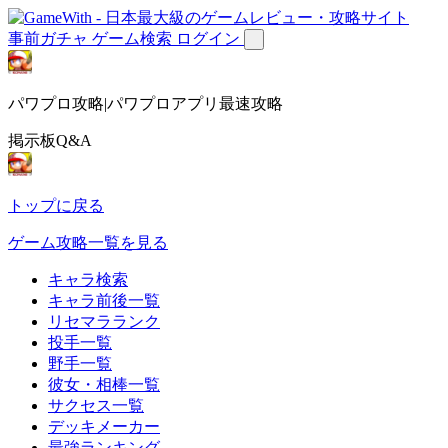
事前ガチャ
ゲーム検索
ログイン
パワプロ攻略|パワプロアプリ最速攻略
掲示板Q&A
トップに戻る
ゲーム攻略一覧を見る
キャラ検索
キャラ前後一覧
リセマラランク
投手一覧
野手一覧
彼女・相棒一覧
サクセス一覧
デッキメーカー
最強ランキング