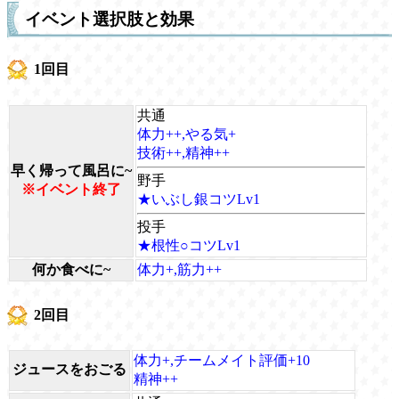
イベント選択肢と効果
1回目
共通
体力++,やる気+
技術++,精神++
早く帰って風呂に~
野手
※イベント終了
★いぶし銀コツLv1
投手
★根性○コツLv1
何か食べに~
体力+,筋力++
2回目
体力+,チームメイト評価+10
ジュースをおごる
精神++