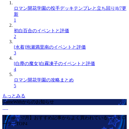
ロマン開花学園の投手デッキテンプレと立ち回り|8/7更
新
1
初白百合のイベントと評価
2
[水着]泡瀬満里南のイベントと評価
3
[白塵の魔女]白霧凍子のイベントと評価
4
ロマン開花学園の攻略まとめ
5
もっとみる
GameWithからのお知らせ
【Amazon7月】おすすめ記事からよく買われているコントロ
ーラーTOP4