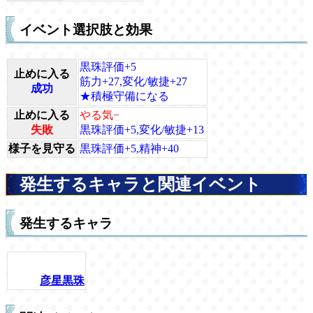
イベント選択肢と効果
黒珠評価+5
止めに入る
筋力+27,変化/敏捷+27
成功
★積極守備になる
止めに入る
やる気−
失敗
黒珠評価+5,変化/敏捷+13
様子を見守る
黒珠評価+5,精神+40
発生するキャラと関連イベント
発生するキャラ
彦星黒珠