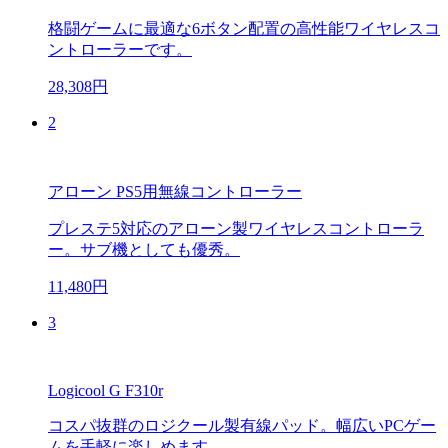
格闘ゲームに最適な6ボタン配置の高性能ワイヤレスコ
ントローラーです。
28,308円
2
アローン PS5用無線コントローラー
プレステ5対応のアローン製ワイヤレスコントローラ
ー。サブ機としても優秀。
11,480円
3
Logicool G F310r
コスパ抜群のロジクール製有線パッド。幅広いPCゲー
ムを手軽に楽しめます。