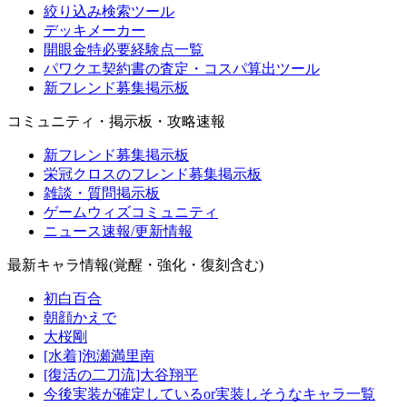
絞り込み検索ツール
デッキメーカー
開眼金特必要経験点一覧
パワクエ契約書の査定・コスパ算出ツール
新フレンド募集掲示板
コミュニティ・掲示板・攻略速報
新フレンド募集掲示板
栄冠クロスのフレンド募集掲示板
雑談・質問掲示板
ゲームウィズコミュニティ
ニュース速報/更新情報
最新キャラ情報(覚醒・強化・復刻含む)
初白百合
朝顔かえで
大桜剛
[水着]泡瀬満里南
[復活の二刀流]大谷翔平
今後実装が確定しているor実装しそうなキャラ一覧