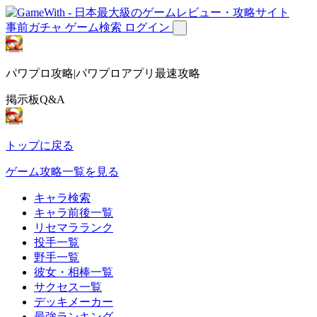
事前ガチャ
ゲーム検索
ログイン
パワプロ攻略|パワプロアプリ最速攻略
掲示板Q&A
トップに戻る
ゲーム攻略一覧を見る
キャラ検索
キャラ前後一覧
リセマラランク
投手一覧
野手一覧
彼女・相棒一覧
サクセス一覧
デッキメーカー
最強ランキング