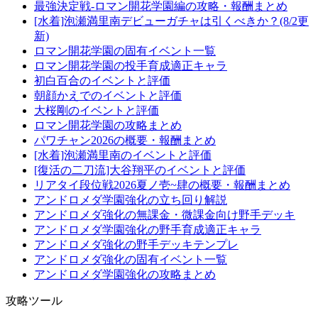
最強決定戦-ロマン開花学園編の攻略・報酬まとめ
[水着]泡瀬満里南デビューガチャは引くべきか？(8/2更
新)
ロマン開花学園の固有イベント一覧
ロマン開花学園の投手育成適正キャラ
初白百合のイベントと評価
朝顔かえでのイベントと評価
大桜剛のイベントと評価
ロマン開花学園の攻略まとめ
パワチャン2026の概要・報酬まとめ
[水着]泡瀬満里南のイベントと評価
[復活の二刀流]大谷翔平のイベントと評価
リアタイ段位戦2026夏ノ壱~肆の概要・報酬まとめ
アンドロメダ学園強化の立ち回り解説
アンドロメダ強化の無課金・微課金向け野手デッキ
アンドロメダ学園強化の野手育成適正キャラ
アンドロメダ強化の野手デッキテンプレ
アンドロメダ強化の固有イベント一覧
アンドロメダ学園強化の攻略まとめ
攻略ツール