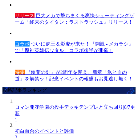
リリース
巨大メカで撃ちまくる爽快シューティングゲ
ーム『終末のタイタン：ラストラッシュ』リリース！
コラボ
ついに虎王＆影虎が来た！『鋼嵐 - メカラシ』
で「魔神英雄伝ワタル」コラボ後半が開催！
特集
『鈴蘭の剣』が2周年を迎え、新章「氷と血の
道」を解禁ッ！記念イベントの報酬もお見逃し無く！
攻略記事ランキング
ロマン開花学園の投手デッキテンプレと立ち回り|8/7更
新
1
初白百合のイベントと評価
2