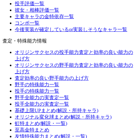
投手評価一覧
彼女・相棒評価一覧
主要キャラの金特依存一覧
コンボ一覧
今後実装が確定しているor実装しそうなキャラ一覧
査定・特殊能力情報
オリジンサクセスの投手能力査定と効率の良い能力の
上げ方
オリジンサクセスの野手能力査定と効率の良い能力の
上げ方
査定効率の良い野手能力の上げ方
野手の特殊能力一覧
投手の特殊能力一覧
野手全能力の実査定一覧
投手全能力の実査定一覧
基礎上限UPまとめ(解説・所持キャラ)
オリジナル変化球まとめ(解説・所持キャラ)
虹特まとめ(解説・一覧)
至高金特まとめ
友情特殊能力まとめ(解説・一覧)