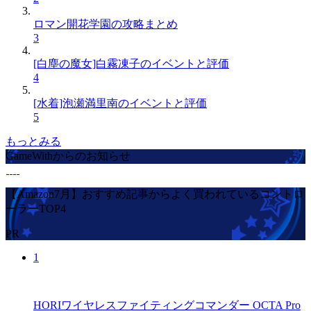
ロマン開花学園の攻略まとめ
3
[白塵の魔女]白霧凍子のイベントと評価
4
[水着]泡瀬満里南のイベントと評価
5
もっとみる
GameWithからのお知らせ
【Amazon7月】おすすめ記事からよく買われているコントロ
ーラーTOP4
PR
1
HORIワイヤレスファイティングコマンダー OCTA Pro