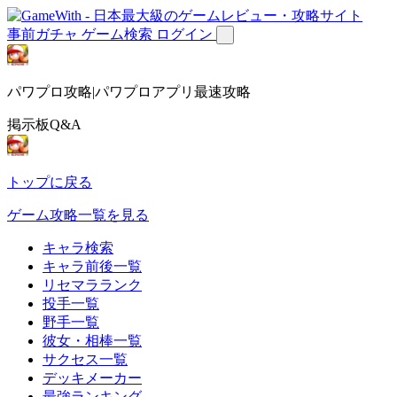
事前ガチャ
ゲーム検索
ログイン
パワプロ攻略|パワプロアプリ最速攻略
掲示板Q&A
トップに戻る
ゲーム攻略一覧を見る
キャラ検索
キャラ前後一覧
リセマラランク
投手一覧
野手一覧
彼女・相棒一覧
サクセス一覧
デッキメーカー
最強ランキング