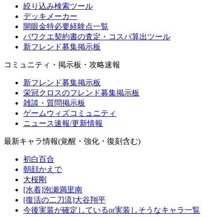
絞り込み検索ツール
デッキメーカー
開眼金特必要経験点一覧
パワクエ契約書の査定・コスパ算出ツール
新フレンド募集掲示板
コミュニティ・掲示板・攻略速報
新フレンド募集掲示板
栄冠クロスのフレンド募集掲示板
雑談・質問掲示板
ゲームウィズコミュニティ
ニュース速報/更新情報
最新キャラ情報(覚醒・強化・復刻含む)
初白百合
朝顔かえで
大桜剛
[水着]泡瀬満里南
[復活の二刀流]大谷翔平
今後実装が確定しているor実装しそうなキャラ一覧