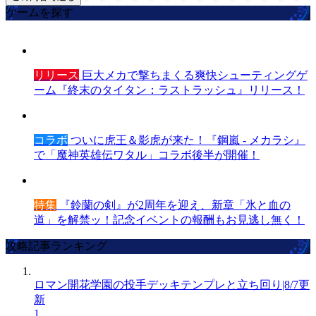
ゲームを探す
リリース
巨大メカで撃ちまくる爽快シューティングゲ
ーム『終末のタイタン：ラストラッシュ』リリース！
コラボ
ついに虎王＆影虎が来た！『鋼嵐 - メカラシ』
で「魔神英雄伝ワタル」コラボ後半が開催！
特集
『鈴蘭の剣』が2周年を迎え、新章「氷と血の
道」を解禁ッ！記念イベントの報酬もお見逃し無く！
攻略記事ランキング
ロマン開花学園の投手デッキテンプレと立ち回り|8/7更
新
1