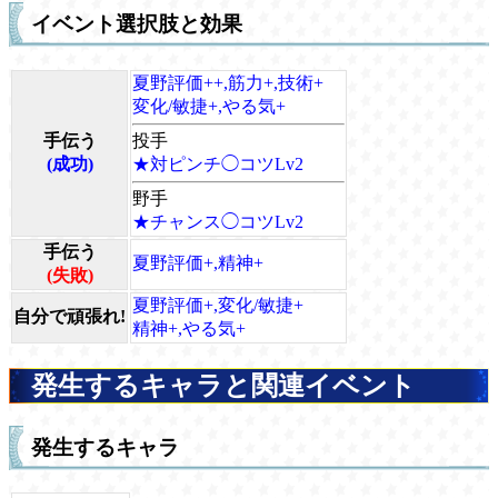
イベント選択肢と効果
夏野評価++,筋力+,技術+
変化/敏捷+,やる気+
手伝う
投手
(成功)
★対ピンチ◯コツLv2
野手
★チャンス◯コツLv2
手伝う
夏野評価+,精神+
(失敗)
夏野評価+,変化/敏捷+
自分で頑張れ!
精神+,やる気+
発生するキャラと関連イベント
発生するキャラ