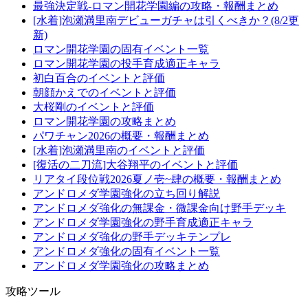
最強決定戦-ロマン開花学園編の攻略・報酬まとめ
[水着]泡瀬満里南デビューガチャは引くべきか？(8/2更
新)
ロマン開花学園の固有イベント一覧
ロマン開花学園の投手育成適正キャラ
初白百合のイベントと評価
朝顔かえでのイベントと評価
大桜剛のイベントと評価
ロマン開花学園の攻略まとめ
パワチャン2026の概要・報酬まとめ
[水着]泡瀬満里南のイベントと評価
[復活の二刀流]大谷翔平のイベントと評価
リアタイ段位戦2026夏ノ壱~肆の概要・報酬まとめ
アンドロメダ学園強化の立ち回り解説
アンドロメダ強化の無課金・微課金向け野手デッキ
アンドロメダ学園強化の野手育成適正キャラ
アンドロメダ強化の野手デッキテンプレ
アンドロメダ強化の固有イベント一覧
アンドロメダ学園強化の攻略まとめ
攻略ツール