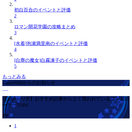
初白百合のイベントと評価
2
ロマン開花学園の攻略まとめ
3
[水着]泡瀬満里南のイベントと評価
4
[白塵の魔女]白霧凍子のイベントと評価
5
もっとみる
GameWithからのお知らせ
【Amazon7月】おすすめ記事からよく買われているコントロ
ーラーTOP4
PR
1