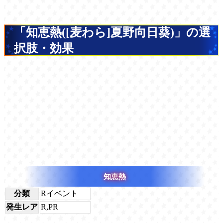
「知恵熱([麦わら]夏野向日葵)」の選
択肢・効果
知恵熱
分類
Rイベント
発生レア
R,PR