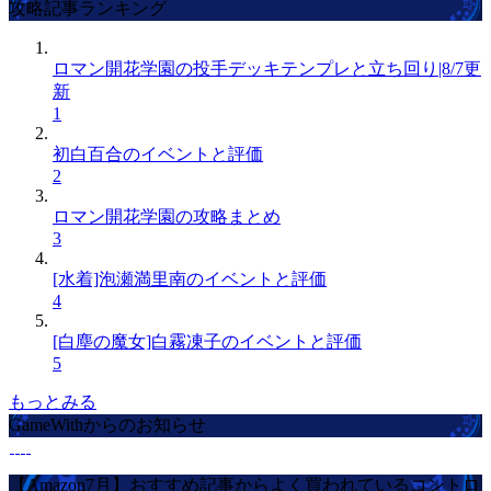
攻略記事ランキング
ロマン開花学園の投手デッキテンプレと立ち回り|8/7更
新
1
初白百合のイベントと評価
2
ロマン開花学園の攻略まとめ
3
[水着]泡瀬満里南のイベントと評価
4
[白塵の魔女]白霧凍子のイベントと評価
5
もっとみる
GameWithからのお知らせ
【Amazon7月】おすすめ記事からよく買われているコントロ