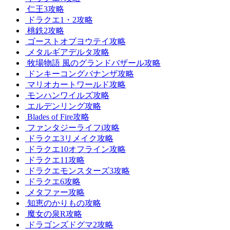
仁王3攻略
ドラクエ1・2攻略
桃鉄2攻略
ゴーストオブヨウテイ攻略
メタルギアデルタ攻略
牧場物語 風のグランドバザール攻略
ドンキーコングバナンザ攻略
マリオカートワールド攻略
モンハンワイルズ攻略
エルデンリング攻略
Blades of Fire攻略
ファンタジーライフi攻略
ドラクエ3リメイク攻略
ドラクエ10オフライン攻略
ドラクエ11攻略
ドラクエモンスターズ3攻略
ドラクエ6攻略
メタファー攻略
知恵のかりもの攻略
魔女の泉R攻略
ドラゴンズドグマ2攻略