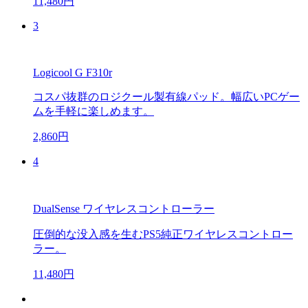
11,480円
3
Logicool G F310r
コスパ抜群のロジクール製有線パッド。幅広いPCゲー
ムを手軽に楽しめます。
2,860円
4
DualSense ワイヤレスコントローラー
圧倒的な没入感を生むPS5純正ワイヤレスコントロー
ラー。
11,480円