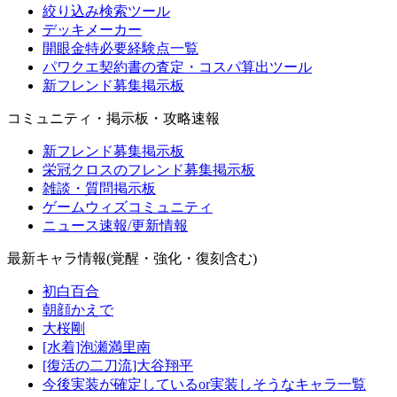
絞り込み検索ツール
デッキメーカー
開眼金特必要経験点一覧
パワクエ契約書の査定・コスパ算出ツール
新フレンド募集掲示板
コミュニティ・掲示板・攻略速報
新フレンド募集掲示板
栄冠クロスのフレンド募集掲示板
雑談・質問掲示板
ゲームウィズコミュニティ
ニュース速報/更新情報
最新キャラ情報(覚醒・強化・復刻含む)
初白百合
朝顔かえで
大桜剛
[水着]泡瀬満里南
[復活の二刀流]大谷翔平
今後実装が確定しているor実装しそうなキャラ一覧