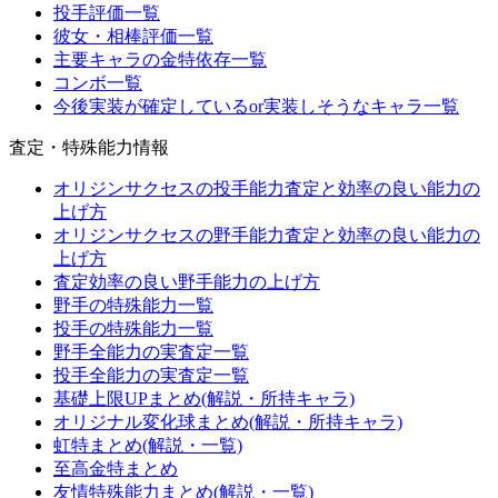
投手評価一覧
彼女・相棒評価一覧
主要キャラの金特依存一覧
コンボ一覧
今後実装が確定しているor実装しそうなキャラ一覧
査定・特殊能力情報
オリジンサクセスの投手能力査定と効率の良い能力の
上げ方
オリジンサクセスの野手能力査定と効率の良い能力の
上げ方
査定効率の良い野手能力の上げ方
野手の特殊能力一覧
投手の特殊能力一覧
野手全能力の実査定一覧
投手全能力の実査定一覧
基礎上限UPまとめ(解説・所持キャラ)
オリジナル変化球まとめ(解説・所持キャラ)
虹特まとめ(解説・一覧)
至高金特まとめ
友情特殊能力まとめ(解説・一覧)