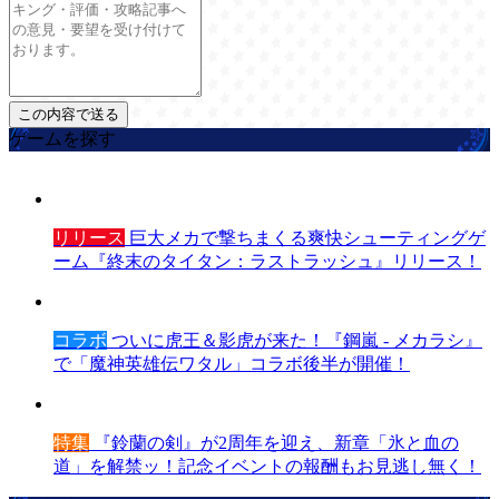
ゲームを探す
リリース
巨大メカで撃ちまくる爽快シューティングゲ
ーム『終末のタイタン：ラストラッシュ』リリース！
コラボ
ついに虎王＆影虎が来た！『鋼嵐 - メカラシ』
で「魔神英雄伝ワタル」コラボ後半が開催！
特集
『鈴蘭の剣』が2周年を迎え、新章「氷と血の
道」を解禁ッ！記念イベントの報酬もお見逃し無く！