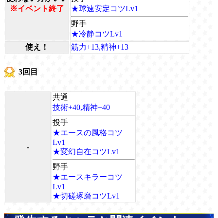
※イベント終了
★球速安定コツLv1
野手
★冷静コツLv1
使え！
筋力+13,精神+13
3回目
共通
技術+40,精神+40
投手
★エースの風格コツ
Lv1
-
★変幻自在コツLv1
野手
★エースキラーコツ
Lv1
★切磋琢磨コツLv1