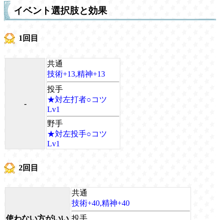
イベント選択肢と効果
1回目
共通
技術+13,精神+13
投手
★対左打者○コツ
-
Lv1
野手
★対左投手○コツ
Lv1
2回目
共通
技術+40,精神+40
使わない方がいい
投手