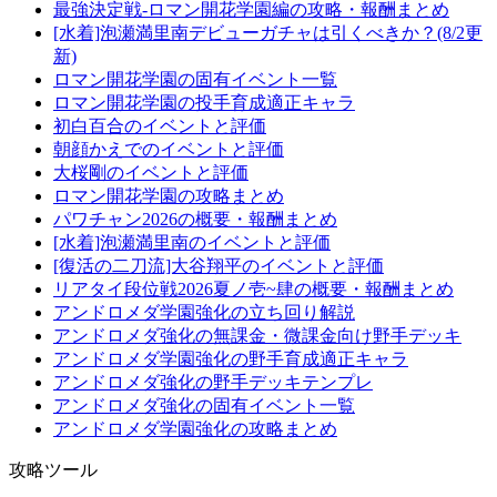
最強決定戦-ロマン開花学園編の攻略・報酬まとめ
[水着]泡瀬満里南デビューガチャは引くべきか？(8/2更
新)
ロマン開花学園の固有イベント一覧
ロマン開花学園の投手育成適正キャラ
初白百合のイベントと評価
朝顔かえでのイベントと評価
大桜剛のイベントと評価
ロマン開花学園の攻略まとめ
パワチャン2026の概要・報酬まとめ
[水着]泡瀬満里南のイベントと評価
[復活の二刀流]大谷翔平のイベントと評価
リアタイ段位戦2026夏ノ壱~肆の概要・報酬まとめ
アンドロメダ学園強化の立ち回り解説
アンドロメダ強化の無課金・微課金向け野手デッキ
アンドロメダ学園強化の野手育成適正キャラ
アンドロメダ強化の野手デッキテンプレ
アンドロメダ強化の固有イベント一覧
アンドロメダ学園強化の攻略まとめ
攻略ツール