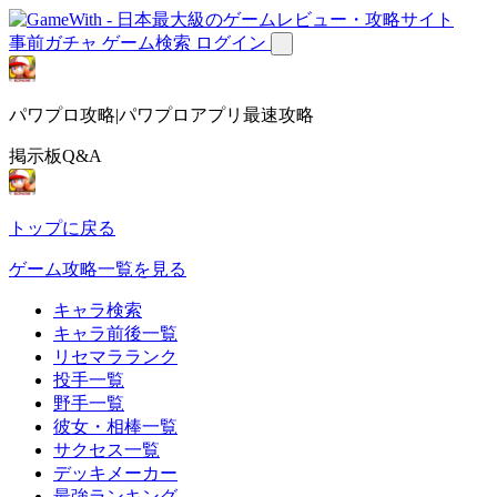
事前ガチャ
ゲーム検索
ログイン
パワプロ攻略|パワプロアプリ最速攻略
掲示板Q&A
トップに戻る
ゲーム攻略一覧を見る
キャラ検索
キャラ前後一覧
リセマラランク
投手一覧
野手一覧
彼女・相棒一覧
サクセス一覧
デッキメーカー
最強ランキング