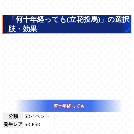
「何十年経っても(立花投馬)」の選択
肢・効果
何十年経っても
分類
SRイベント
発生レア
SR,PSR