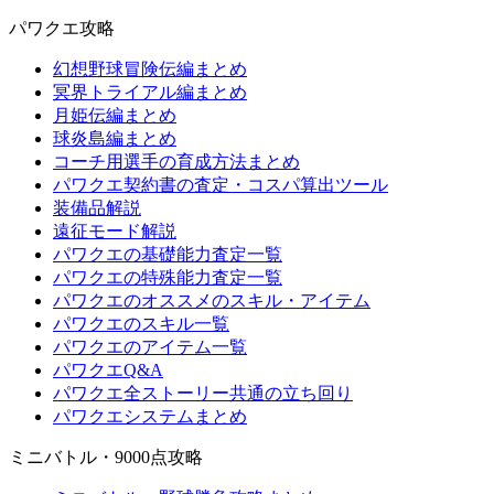
パワクエ攻略
幻想野球冒険伝編まとめ
冥界トライアル編まとめ
月姫伝編まとめ
球炎島編まとめ
コーチ用選手の育成方法まとめ
パワクエ契約書の査定・コスパ算出ツール
装備品解説
遠征モード解説
パワクエの基礎能力査定一覧
パワクエの特殊能力査定一覧
パワクエのオススメのスキル・アイテム
パワクエのスキル一覧
パワクエのアイテム一覧
パワクエQ&A
パワクエ全ストーリー共通の立ち回り
パワクエシステムまとめ
ミニバトル・9000点攻略