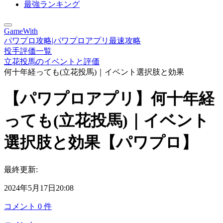
最強ランキング
GameWith
パワプロ攻略|パワプロアプリ最速攻略
投手評価一覧
立花投馬のイベントと評価
何十年経っても(立花投馬)｜イベント選択肢と効果
【パワプロアプリ】何十年経
っても(立花投馬)｜イベント
選択肢と効果【パワプロ】
最終更新:
2024年5月17日20:08
コメント
0
件