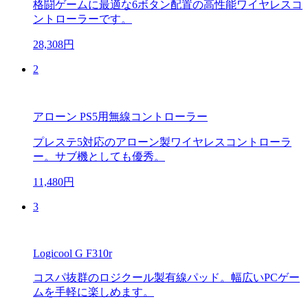
格闘ゲームに最適な6ボタン配置の高性能ワイヤレスコ
ントローラーです。
28,308円
2
アローン PS5用無線コントローラー
プレステ5対応のアローン製ワイヤレスコントローラ
ー。サブ機としても優秀。
11,480円
3
Logicool G F310r
コスパ抜群のロジクール製有線パッド。幅広いPCゲー
ムを手軽に楽しめます。