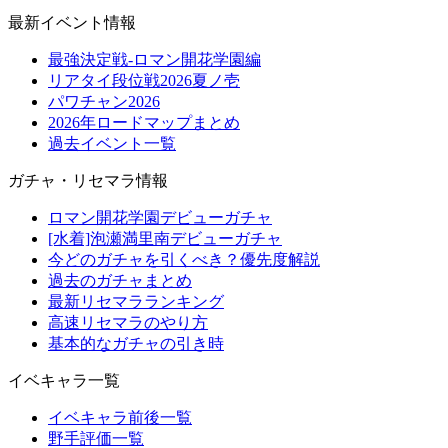
最新イベント情報
最強決定戦-ロマン開花学園編
リアタイ段位戦2026夏ノ壱
パワチャン2026
2026年ロードマップまとめ
過去イベント一覧
ガチャ・リセマラ情報
ロマン開花学園デビューガチャ
[水着]泡瀬満里南デビューガチャ
今どのガチャを引くべき？優先度解説
過去のガチャまとめ
最新リセマラランキング
高速リセマラのやり方
基本的なガチャの引き時
イベキャラ一覧
イベキャラ前後一覧
野手評価一覧