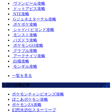
ヴァンピール攻略
ドットアビス攻略
NTE攻略
Gジェネエターナル攻略
ポケポケ攻略
シャドバ ビヨンド攻略
モンスト攻略
パズドラ攻略
ポケモンGO攻略
グラブル攻略
アークナイツ攻略
白猫攻略
モンギル攻略
一覧を見る
注目の攻略記事
ポケモンチャンピオンズ攻略
ぽこあポケモン攻略
ポケモンZA攻略
幻想水滸伝スターリープ