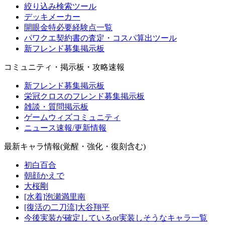
絞り込み検索ツール
デッキメーカー
開眼金特必要経験点一覧
パワクエ契約書の査定・コスパ算出ツール
新フレンド募集掲示板
コミュニティ・掲示板・攻略速報
新フレンド募集掲示板
栄冠クロスのフレンド募集掲示板
雑談・質問掲示板
ゲームウィズコミュニティ
ニュース速報/更新情報
最新キャラ情報(覚醒・強化・復刻含む)
初白百合
朝顔かえで
大桜剛
[水着]泡瀬満里南
[復活の二刀流]大谷翔平
今後実装が確定しているor実装しそうなキャラ一覧