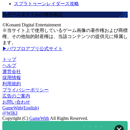
スプラトゥーンレイダース攻略
当ゲームタイトルの権利表記
©Konami Digital Entertainment
※当サイト上で使用しているゲーム画像の著作権および商標
権、その他知的財産権は、当該コンテンツの提供元に帰属し
ます。
▶パワプロアプリ公式サイト
トップ
ヘルプ
運営会社
採用情報
利用規約
プライバシーポリシー
広告のご案内
お問い合わせ
GameWith(English)
@WIKI
Copyright (C)
GameWith
All Rights Reserved.