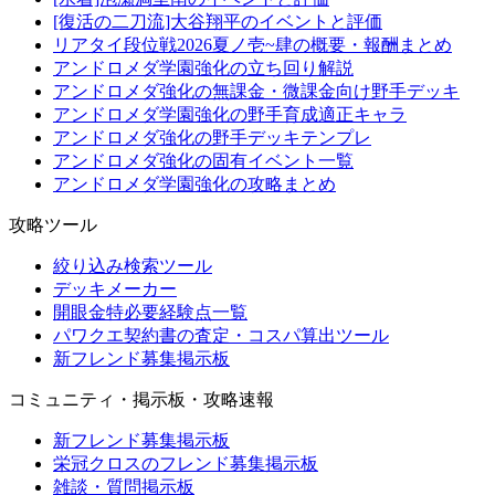
[復活の二刀流]大谷翔平のイベントと評価
リアタイ段位戦2026夏ノ壱~肆の概要・報酬まとめ
アンドロメダ学園強化の立ち回り解説
アンドロメダ強化の無課金・微課金向け野手デッキ
アンドロメダ学園強化の野手育成適正キャラ
アンドロメダ強化の野手デッキテンプレ
アンドロメダ強化の固有イベント一覧
アンドロメダ学園強化の攻略まとめ
攻略ツール
絞り込み検索ツール
デッキメーカー
開眼金特必要経験点一覧
パワクエ契約書の査定・コスパ算出ツール
新フレンド募集掲示板
コミュニティ・掲示板・攻略速報
新フレンド募集掲示板
栄冠クロスのフレンド募集掲示板
雑談・質問掲示板