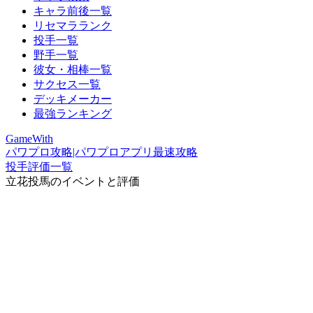
キャラ前後一覧
リセマラランク
投手一覧
野手一覧
彼女・相棒一覧
サクセス一覧
デッキメーカー
最強ランキング
GameWith
パワプロ攻略|パワプロアプリ最速攻略
投手評価一覧
立花投馬のイベントと評価