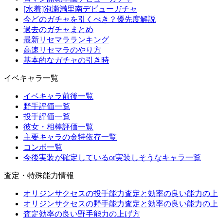
[水着]泡瀬満里南デビューガチャ
今どのガチャを引くべき？優先度解説
過去のガチャまとめ
最新リセマラランキング
高速リセマラのやり方
基本的なガチャの引き時
イベキャラ一覧
イベキャラ前後一覧
野手評価一覧
投手評価一覧
彼女・相棒評価一覧
主要キャラの金特依存一覧
コンボ一覧
今後実装が確定しているor実装しそうなキャラ一覧
査定・特殊能力情報
オリジンサクセスの投手能力査定と効率の良い能力の上
オリジンサクセスの野手能力査定と効率の良い能力の上
査定効率の良い野手能力の上げ方