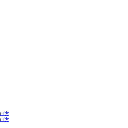
げ方
げ方