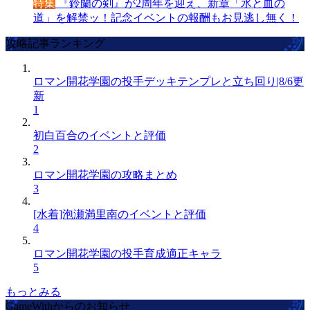
特集
『鈴蘭の剣』が2周年を迎え、新章「氷と血の
道」を解禁ッ！記念イベントの報酬もお見逃し無く！
攻略記事ランキング
ロマン開花学園の投手デッキテンプレと立ち回り|8/6更
新
1
初白百合のイベントと評価
2
ロマン開花学園の攻略まとめ
3
[水着]泡瀬満里南のイベントと評価
4
ロマン開花学園の投手育成適正キャラ
5
もっとみる
GameWithからのお知らせ