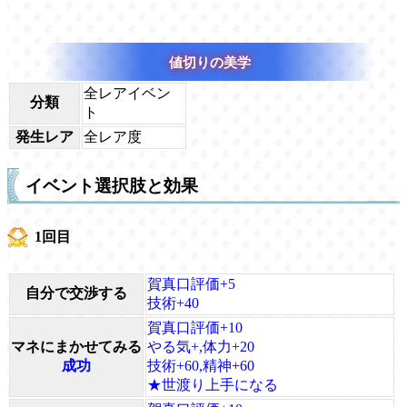
値切りの美学
全レアイベン
分類
ト
発生レア
全レア度
イベント選択肢と効果
1回目
賀真口評価+5
自分で交渉する
技術+40
賀真口評価+10
マネにまかせてみる
やる気+,体力+20
成功
技術+60,精神+60
★世渡り上手になる