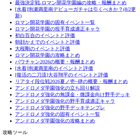
最強決定戦-ロマン開花学園編の攻略・報酬まとめ
[水着]泡瀬満里南デビューガチャは引くべきか？(8/2更
新)
ロマン開花学園の固有イベント一覧
ロマン開花学園の投手育成適正キャラ
初白百合のイベントと評価
朝顔かえでのイベントと評価
大桜剛のイベントと評価
ロマン開花学園の攻略まとめ
パワチャン2026の概要・報酬まとめ
[水着]泡瀬満里南のイベントと評価
[復活の二刀流]大谷翔平のイベントと評価
リアタイ段位戦2026夏ノ壱~肆の概要・報酬まとめ
アンドロメダ学園強化の立ち回り解説
アンドロメダ強化の無課金・微課金向け野手デッキ
アンドロメダ学園強化の野手育成適正キャラ
アンドロメダ強化の野手デッキテンプレ
アンドロメダ強化の固有イベント一覧
アンドロメダ学園強化の攻略まとめ
攻略ツール