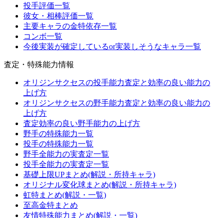
投手評価一覧
彼女・相棒評価一覧
主要キャラの金特依存一覧
コンボ一覧
今後実装が確定しているor実装しそうなキャラ一覧
査定・特殊能力情報
オリジンサクセスの投手能力査定と効率の良い能力の
上げ方
オリジンサクセスの野手能力査定と効率の良い能力の
上げ方
査定効率の良い野手能力の上げ方
野手の特殊能力一覧
投手の特殊能力一覧
野手全能力の実査定一覧
投手全能力の実査定一覧
基礎上限UPまとめ(解説・所持キャラ)
オリジナル変化球まとめ(解説・所持キャラ)
虹特まとめ(解説・一覧)
至高金特まとめ
友情特殊能力まとめ(解説・一覧)