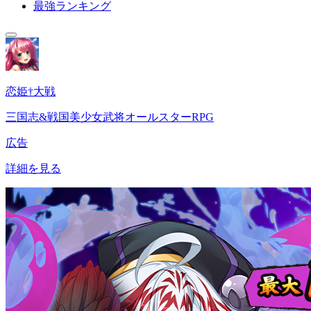
最強ランキング
恋姫†大戦
三国志&戦国美少女武将オールスターRPG
広告
詳細を見る