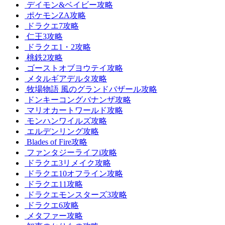
デイモン&ベイビー攻略
ポケモンZA攻略
ドラクエ7攻略
仁王3攻略
ドラクエ1・2攻略
桃鉄2攻略
ゴーストオブヨウテイ攻略
メタルギアデルタ攻略
牧場物語 風のグランドバザール攻略
ドンキーコングバナンザ攻略
マリオカートワールド攻略
モンハンワイルズ攻略
エルデンリング攻略
Blades of Fire攻略
ファンタジーライフi攻略
ドラクエ3リメイク攻略
ドラクエ10オフライン攻略
ドラクエ11攻略
ドラクエモンスターズ3攻略
ドラクエ6攻略
メタファー攻略