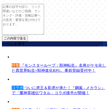
ゲームを探す
特集
『モンスターループ：獣神転生』名将がケモ化し
た異世界転生×獣神進化RPG。事前登録受付中！
コラボ
ついに虎王＆影虎が来た！『鋼嵐 - メカラシ』
で「魔神英雄伝ワタル」コラボ後半が開催！