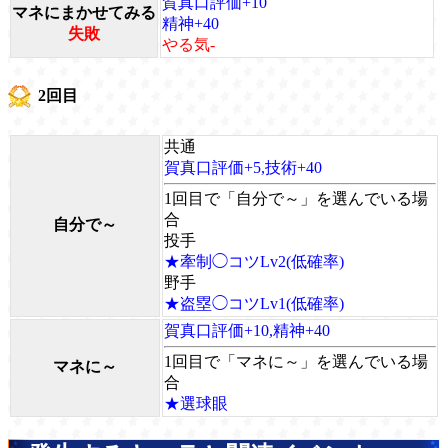
賀真口評価+10
マネにまかせてみる
精神+40
失敗
やる気-
2回目
共通
賀真口評価+5,技術+40
1回目で「自分で～」を選んでいる場
合
自分で～
投手
★牽制◯コツLv2(低確率)
野手
★盗塁◯コツLv1(低確率)
賀真口評価+10,精神+40
1回目で「マネに～」を選んでいる場
マネに～
合
★選球眼