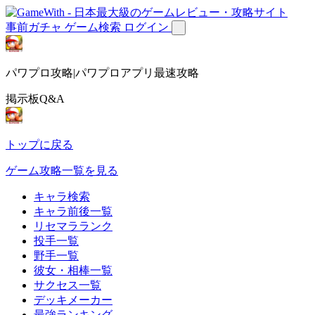
事前ガチャ
ゲーム検索
ログイン
パワプロ攻略|パワプロアプリ最速攻略
掲示板Q&A
トップに戻る
ゲーム攻略一覧を見る
キャラ検索
キャラ前後一覧
リセマラランク
投手一覧
野手一覧
彼女・相棒一覧
サクセス一覧
デッキメーカー
最強ランキング