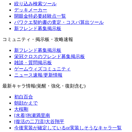
絞り込み検索ツール
デッキメーカー
開眼金特必要経験点一覧
パワクエ契約書の査定・コスパ算出ツール
新フレンド募集掲示板
コミュニティ・掲示板・攻略速報
新フレンド募集掲示板
栄冠クロスのフレンド募集掲示板
雑談・質問掲示板
ゲームウィズコミュニティ
ニュース速報/更新情報
最新キャラ情報(覚醒・強化・復刻含む)
初白百合
朝顔かえで
大桜剛
[水着]泡瀬満里南
[復活の二刀流]大谷翔平
今後実装が確定しているor実装しそうなキャラ一覧