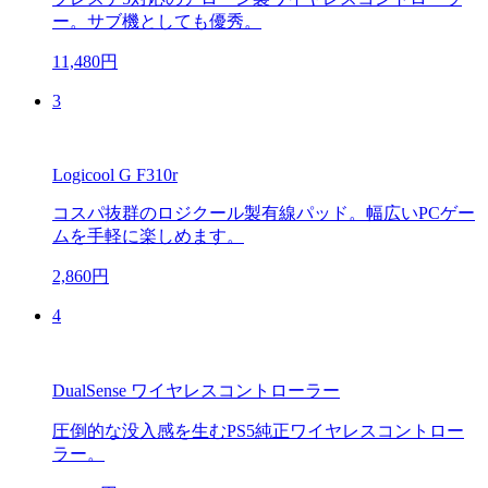
ー。サブ機としても優秀。
11,480円
3
Logicool G F310r
コスパ抜群のロジクール製有線パッド。幅広いPCゲー
ムを手軽に楽しめます。
2,860円
4
DualSense ワイヤレスコントローラー
圧倒的な没入感を生むPS5純正ワイヤレスコントロー
ラー。