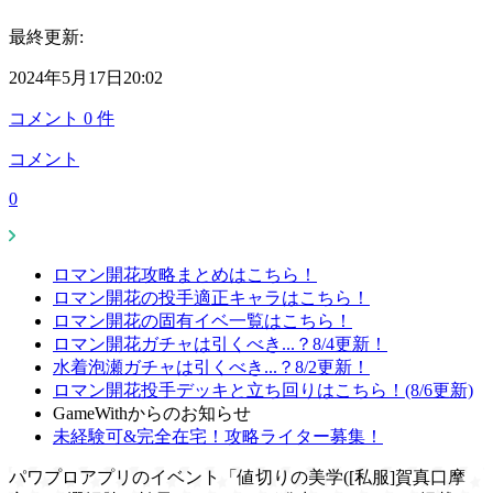
最終更新:
2024年5月17日20:02
コメント
0
件
コメント
0
ロマン開花攻略まとめはこちら！
ロマン開花の投手適正キャラはこちら！
ロマン開花の固有イベ一覧はこちら！
ロマン開花ガチャは引くべき...？8/4更新！
水着泡瀬ガチャは引くべき...？8/2更新！
ロマン開花投手デッキと立ち回りはこちら！(8/6更新)
GameWithからのお知らせ
未経験可&完全在宅！攻略ライター募集！
パワプロアプリのイベント「値切りの美学([私服]賀真口摩