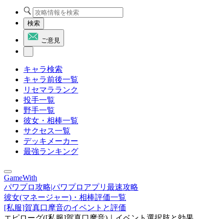
検索
ご意見
キャラ検索
キャラ前後一覧
リセマラランク
投手一覧
野手一覧
彼女・相棒一覧
サクセス一覧
デッキメーカー
最強ランキング
GameWith
パワプロ攻略|パワプロアプリ最速攻略
彼女(マネージャー)・相棒評価一覧
[私服]賀真口摩音のイベントと評価
エピローグ([私服]賀真口摩音)｜イベント選択肢と効果