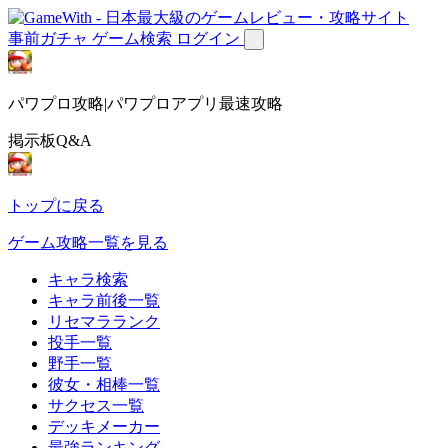
事前ガチャ
ゲーム検索
ログイン
パワプロ攻略|パワプロアプリ最速攻略
掲示板Q&A
トップに戻る
ゲーム攻略一覧を見る
キャラ検索
キャラ前後一覧
リセマラランク
投手一覧
野手一覧
彼女・相棒一覧
サクセス一覧
デッキメーカー
最強ランキング