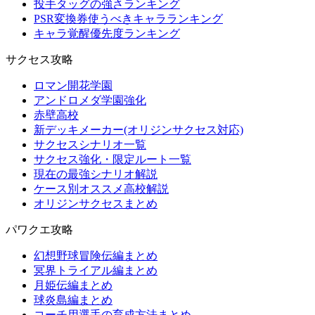
投手タッグの強さランキング
PSR変換券使うべきキャラランキング
キャラ覚醒優先度ランキング
サクセス攻略
ロマン開花学園
アンドロメダ学園強化
赤壁高校
新デッキメーカー(オリジンサクセス対応)
サクセスシナリオ一覧
サクセス強化・限定ルート一覧
現在の最強シナリオ解説
ケース別オススメ高校解説
オリジンサクセスまとめ
パワクエ攻略
幻想野球冒険伝編まとめ
冥界トライアル編まとめ
月姫伝編まとめ
球炎島編まとめ
コーチ用選手の育成方法まとめ