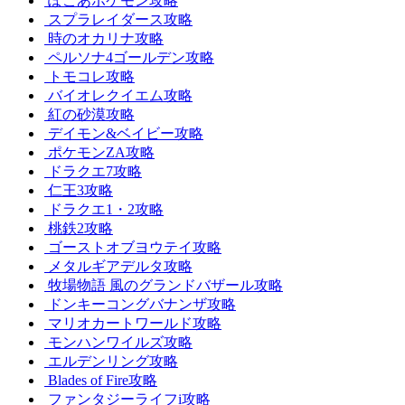
ぽこあポケモン攻略
スプラレイダース攻略
時のオカリナ攻略
ペルソナ4ゴールデン攻略
トモコレ攻略
バイオレクイエム攻略
紅の砂漠攻略
デイモン&ベイビー攻略
ポケモンZA攻略
ドラクエ7攻略
仁王3攻略
ドラクエ1・2攻略
桃鉄2攻略
ゴーストオブヨウテイ攻略
メタルギアデルタ攻略
牧場物語 風のグランドバザール攻略
ドンキーコングバナンザ攻略
マリオカートワールド攻略
モンハンワイルズ攻略
エルデンリング攻略
Blades of Fire攻略
ファンタジーライフi攻略