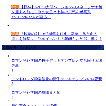
特集
【原神】Ver.7.0大型バージョンのスネージナヤ編
を迎える前に！氷の女皇と七神の思惑を考察系
YouTuberの2人が語る！
特集
『鈴蘭の剣』が2周年を迎え、新章「氷と血の
道」を解禁ッ！記念イベントの報酬もお見逃し無く！
攻略記事ランキング
ロマン開花学園の投手デッキテンプレと立ち回り|8/10
更新
1
アンドロメダ学園強化の野手デッキテンプレ|7/14更新
2
ロマン開花学園の攻略まとめ
3
初白百合のイベントと評価