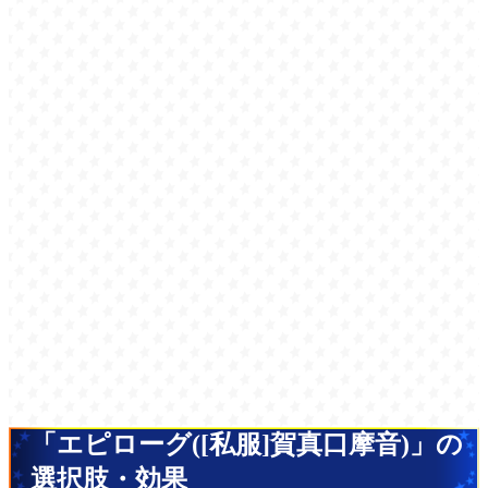
「エピローグ([私服]賀真口摩音)」の
選択肢・効果