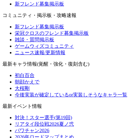
新フレンド募集掲示板
コミュニティ・掲示板・攻略速報
新フレンド募集掲示板
栄冠クロスのフレンド募集掲示板
雑談・質問掲示板
ゲームウィズコミュニティ
ニュース速報/更新情報
最新キャラ情報(覚醒・強化・復刻含む)
初白百合
朝顔かえで
大桜剛
今後実装が確定しているor実装しそうなキャラ一覧
最新イベント情報
対決！スター選手(第19回)
リアタイ段位戦2026夏ノ弐
パワチャン2026
2026年ロードマップまとめ