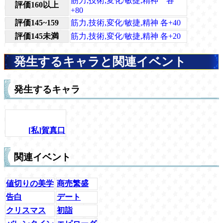
筋力,技術,変化/敏捷,精神 各
評価160以上
+80
評価145~159
筋力,技術,変化/敏捷,精神 各+40
評価145未満
筋力,技術,変化/敏捷,精神 各+20
発生するキャラと関連イベント
発生するキャラ
[私]賀真口
関連イベント
値切りの美学
商売繁盛
告白
デート
クリスマス
初詣