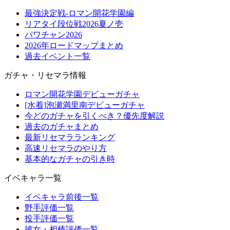
最強決定戦-ロマン開花学園編
リアタイ段位戦2026夏ノ壱
パワチャン2026
2026年ロードマップまとめ
過去イベント一覧
ガチャ・リセマラ情報
ロマン開花学園デビューガチャ
[水着]泡瀬満里南デビューガチャ
今どのガチャを引くべき？優先度解説
過去のガチャまとめ
最新リセマラランキング
高速リセマラのやり方
基本的なガチャの引き時
イベキャラ一覧
イベキャラ前後一覧
野手評価一覧
投手評価一覧
彼女・相棒評価一覧