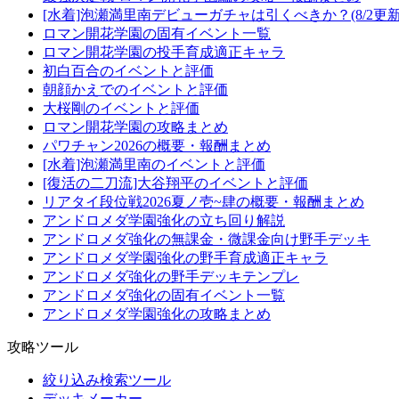
[水着]泡瀬満里南デビューガチャは引くべきか？(8/2更新
ロマン開花学園の固有イベント一覧
ロマン開花学園の投手育成適正キャラ
初白百合のイベントと評価
朝顔かえでのイベントと評価
大桜剛のイベントと評価
ロマン開花学園の攻略まとめ
パワチャン2026の概要・報酬まとめ
[水着]泡瀬満里南のイベントと評価
[復活の二刀流]大谷翔平のイベントと評価
リアタイ段位戦2026夏ノ壱~肆の概要・報酬まとめ
アンドロメダ学園強化の立ち回り解説
アンドロメダ強化の無課金・微課金向け野手デッキ
アンドロメダ学園強化の野手育成適正キャラ
アンドロメダ強化の野手デッキテンプレ
アンドロメダ強化の固有イベント一覧
アンドロメダ学園強化の攻略まとめ
攻略ツール
絞り込み検索ツール
デッキメーカー