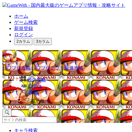
ホーム
ゲーム検索
新規登録
ログイン
2カラム
3カラム
パワプロ攻略|パワプロアプリ最速攻略
他の攻略
コミュ
速報
掲示板
キャラ検索