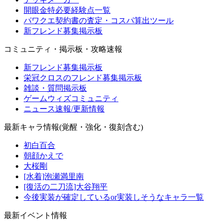
開眼金特必要経験点一覧
パワクエ契約書の査定・コスパ算出ツール
新フレンド募集掲示板
コミュニティ・掲示板・攻略速報
新フレンド募集掲示板
栄冠クロスのフレンド募集掲示板
雑談・質問掲示板
ゲームウィズコミュニティ
ニュース速報/更新情報
最新キャラ情報(覚醒・強化・復刻含む)
初白百合
朝顔かえで
大桜剛
[水着]泡瀬満里南
[復活の二刀流]大谷翔平
今後実装が確定しているor実装しそうなキャラ一覧
最新イベント情報