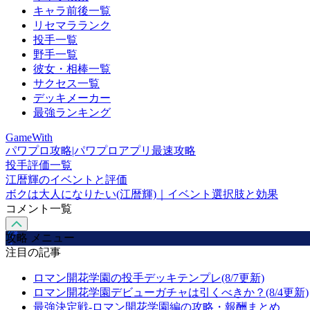
キャラ前後一覧
リセマラランク
投手一覧
野手一覧
彼女・相棒一覧
サクセス一覧
デッキメーカー
最強ランキング
GameWith
パワプロ攻略|パワプロアプリ最速攻略
投手評価一覧
江暦輝のイベントと評価
ボクは大人になりたい(江暦輝)｜イベント選択肢と効果
コメント一覧
攻略 メニュー
注目の記事
ロマン開花学園の投手デッキテンプレ(8/7更新)
ロマン開花学園デビューガチャは引くべきか？(8/4更新)
最強決定戦-ロマン開花学園編の攻略・報酬まとめ