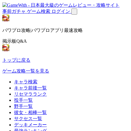
事前ガチャ
ゲーム検索
ログイン
パワプロ攻略|パワプロアプリ最速攻略
掲示板Q&A
トップに戻る
ゲーム攻略一覧を見る
キャラ検索
キャラ前後一覧
リセマラランク
投手一覧
野手一覧
彼女・相棒一覧
サクセス一覧
デッキメーカー
最強ランキング