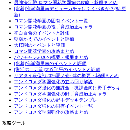
最強決定戦-ロマン開花学園編の攻略・報酬まとめ
[水着]泡瀬満里南デビューガチャは引くべきか？(8/2更
新)
ロマン開花学園の固有イベント一覧
ロマン開花学園の投手育成適正キャラ
初白百合のイベントと評価
朝顔かえでのイベントと評価
大桜剛のイベントと評価
ロマン開花学園の攻略まとめ
パワチャン2026の概要・報酬まとめ
[水着]泡瀬満里南のイベントと評価
[復活の二刀流]大谷翔平のイベントと評価
リアタイ段位戦2026夏ノ壱~肆の概要・報酬まとめ
アンドロメダ学園強化の立ち回り解説
アンドロメダ強化の無課金・微課金向け野手デッキ
アンドロメダ学園強化の野手育成適正キャラ
アンドロメダ強化の野手デッキテンプレ
アンドロメダ強化の固有イベント一覧
アンドロメダ学園強化の攻略まとめ
攻略ツール