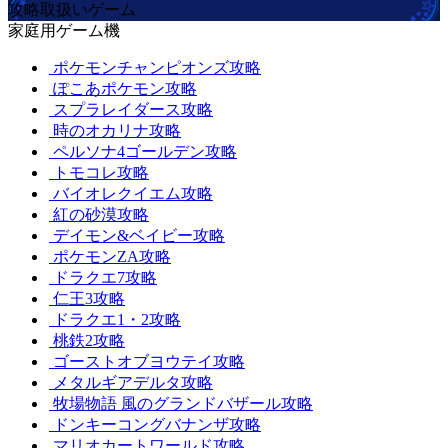
攻略取扱いゲーム
家庭用ゲーム機
ポケモンチャンピオンズ攻略
ぽこあポケモン攻略
スプラレイダース攻略
時のオカリナ攻略
ペルソナ4ゴールデン攻略
トモコレ攻略
バイオレクイエム攻略
紅の砂漠攻略
デイモン&ベイビー攻略
ポケモンZA攻略
ドラクエ7攻略
仁王3攻略
ドラクエ1・2攻略
桃鉄2攻略
ゴーストオブヨウテイ攻略
メタルギアデルタ攻略
牧場物語 風のグランドバザール攻略
ドンキーコングバナンザ攻略
マリオカートワールド攻略