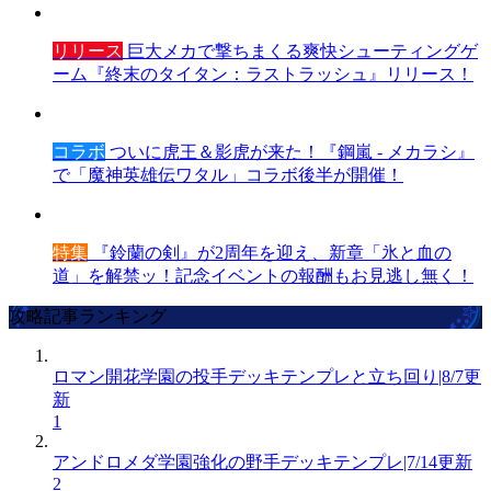
リリース
巨大メカで撃ちまくる爽快シューティングゲ
ーム『終末のタイタン：ラストラッシュ』リリース！
コラボ
ついに虎王＆影虎が来た！『鋼嵐 - メカラシ』
で「魔神英雄伝ワタル」コラボ後半が開催！
特集
『鈴蘭の剣』が2周年を迎え、新章「氷と血の
道」を解禁ッ！記念イベントの報酬もお見逃し無く！
攻略記事ランキング
ロマン開花学園の投手デッキテンプレと立ち回り|8/7更
新
1
アンドロメダ学園強化の野手デッキテンプレ|7/14更新
2