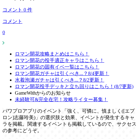
コメント
0
件
コメント
0
ロマン開花攻略まとめはこちら！
ロマン開花の投手適正キャラはこちら！
ロマン開花の固有イベ一覧はこちら！
ロマン開花ガチャは引くべき...？8/4更新！
水着泡瀬ガチャは引くべき...？8/2更新！
ロマン開花投手デッキと立ち回りはこちら！(8/7更新)
GameWithからのお知らせ
未経験可&完全在宅！攻略ライター募集！
パワプロアプリのイベント「強く、可憐に、慎ましく([エプ
ロン]志藤玲美)」の選択肢と効果、イベントが発生するキャ
ラを掲載。関連するイベントも掲載しているので、サクセス
の参考にどうぞ。