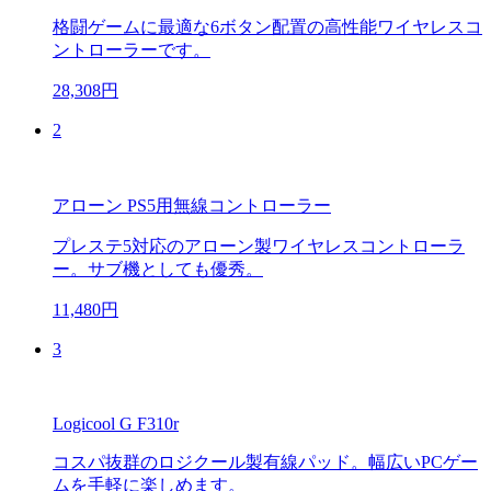
格闘ゲームに最適な6ボタン配置の高性能ワイヤレスコ
ントローラーです。
28,308円
2
アローン PS5用無線コントローラー
プレステ5対応のアローン製ワイヤレスコントローラ
ー。サブ機としても優秀。
11,480円
3
Logicool G F310r
コスパ抜群のロジクール製有線パッド。幅広いPCゲー
ムを手軽に楽しめます。