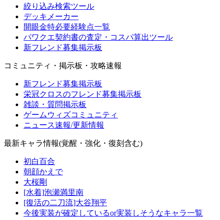
絞り込み検索ツール
デッキメーカー
開眼金特必要経験点一覧
パワクエ契約書の査定・コスパ算出ツール
新フレンド募集掲示板
コミュニティ・掲示板・攻略速報
新フレンド募集掲示板
栄冠クロスのフレンド募集掲示板
雑談・質問掲示板
ゲームウィズコミュニティ
ニュース速報/更新情報
最新キャラ情報(覚醒・強化・復刻含む)
初白百合
朝顔かえで
大桜剛
[水着]泡瀬満里南
[復活の二刀流]大谷翔平
今後実装が確定しているor実装しそうなキャラ一覧