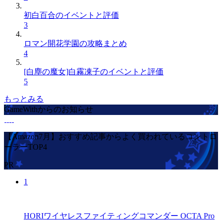
初白百合のイベントと評価
3
ロマン開花学園の攻略まとめ
4
[白塵の魔女]白霧凍子のイベントと評価
5
もっとみる
GameWithからのお知らせ
【Amazon7月】おすすめ記事からよく買われているコントロ
ーラーTOP4
PR
1
HORIワイヤレスファイティングコマンダー OCTA Pro