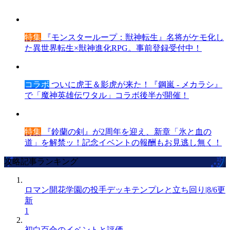
特集
『モンスターループ：獣神転生』名将がケモ化し
た異世界転生×獣神進化RPG。事前登録受付中！
コラボ
ついに虎王＆影虎が来た！『鋼嵐 - メカラシ』
で「魔神英雄伝ワタル」コラボ後半が開催！
特集
『鈴蘭の剣』が2周年を迎え、新章「氷と血の
道」を解禁ッ！記念イベントの報酬もお見逃し無く！
攻略記事ランキング
ロマン開花学園の投手デッキテンプレと立ち回り|8/6更
新
1
初白百合のイベントと評価