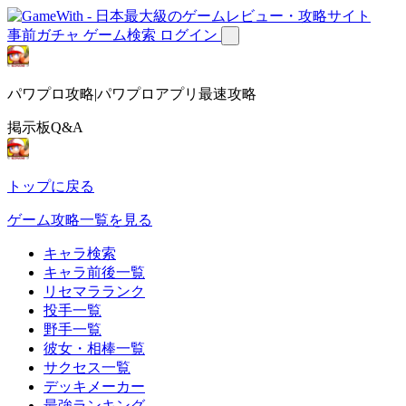
事前ガチャ
ゲーム検索
ログイン
パワプロ攻略|パワプロアプリ最速攻略
掲示板Q&A
トップに戻る
ゲーム攻略一覧を見る
キャラ検索
キャラ前後一覧
リセマラランク
投手一覧
野手一覧
彼女・相棒一覧
サクセス一覧
デッキメーカー
最強ランキング