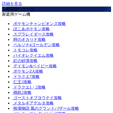
詳細を見る
攻略取扱いゲーム
家庭用ゲーム機
ポケモンチャンピオンズ攻略
ぽこあポケモン攻略
スプラレイダース攻略
時のオカリナ攻略
ペルソナ4ゴールデン攻略
トモコレ攻略
バイオレクイエム攻略
紅の砂漠攻略
デイモン&ベイビー攻略
ポケモンZA攻略
ドラクエ7攻略
仁王3攻略
ドラクエ1・2攻略
桃鉄2攻略
ゴーストオブヨウテイ攻略
メタルギアデルタ攻略
牧場物語 風のグランドバザール攻略