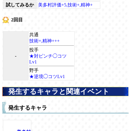
試してみるか
美多村評価+5,技術+,精神+
2回目
共通
技術+,精神+++
投手
-
★対ピンチ◯コツ
Lv1
野手
★逆境◯コツLv1
発生するキャラと関連イベント
発生するキャラ