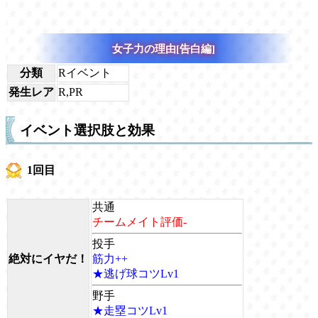
女子力の理由[告白編]
分類
Rイベント
発生レア
R,PR
イベント選択肢と効果
1回目
共通
チームメイト評価-
投手
絶対にイヤだ！
筋力++
★逃げ球コツLv1
野手
★走塁コツLv1