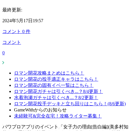
最終更新:
2024年5月17日19:57
コメント
0
件
コメント
0
ロマン開花攻略まとめはこちら！
ロマン開花の投手適正キャラはこちら！
ロマン開花の固有イベ一覧はこちら！
ロマン開花ガチャは引くべき...？8/4更新！
水着泡瀬ガチャは引くべき...？8/2更新！
ロマン開花投手デッキと立ち回りはこちら！(8/6更新)
GameWithからのお知らせ
未経験可&完全在宅！攻略ライター募集！
パワプロアプリのイベント「女子力の理由[告白編](美多村知