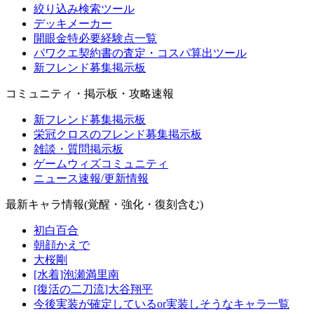
絞り込み検索ツール
デッキメーカー
開眼金特必要経験点一覧
パワクエ契約書の査定・コスパ算出ツール
新フレンド募集掲示板
コミュニティ・掲示板・攻略速報
新フレンド募集掲示板
栄冠クロスのフレンド募集掲示板
雑談・質問掲示板
ゲームウィズコミュニティ
ニュース速報/更新情報
最新キャラ情報(覚醒・強化・復刻含む)
初白百合
朝顔かえで
大桜剛
[水着]泡瀬満里南
[復活の二刀流]大谷翔平
今後実装が確定しているor実装しそうなキャラ一覧