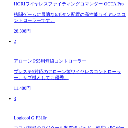
HORIワイヤレスファイティングコマンダー OCTA Pro
格闘ゲームに最適な6ボタン配置の高性能ワイヤレスコ
ントローラーです。
28,308円
2
アローン PS5用無線コントローラー
プレステ5対応のアローン製ワイヤレスコントローラ
ー。サブ機としても優秀。
11,480円
3
Logicool G F310r
コスパ抜群のロジクール製有線パッド。幅広いPCゲー