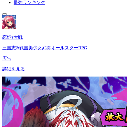
最強ランキング
恋姫†大戦
三国志&戦国美少女武将オールスターRPG
広告
詳細を見る