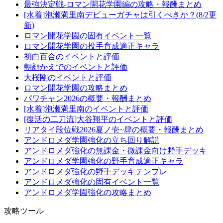
最強決定戦-ロマン開花学園編の攻略・報酬まとめ
[水着]泡瀬満里南デビューガチャは引くべきか？(8/2更
新)
ロマン開花学園の固有イベント一覧
ロマン開花学園の投手育成適正キャラ
初白百合のイベントと評価
朝顔かえでのイベントと評価
大桜剛のイベントと評価
ロマン開花学園の攻略まとめ
パワチャン2026の概要・報酬まとめ
[水着]泡瀬満里南のイベントと評価
[復活の二刀流]大谷翔平のイベントと評価
リアタイ段位戦2026夏ノ壱~肆の概要・報酬まとめ
アンドロメダ学園強化の立ち回り解説
アンドロメダ強化の無課金・微課金向け野手デッキ
アンドロメダ学園強化の野手育成適正キャラ
アンドロメダ強化の野手デッキテンプレ
アンドロメダ強化の固有イベント一覧
アンドロメダ学園強化の攻略まとめ
攻略ツール