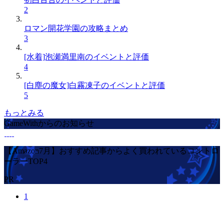
2
ロマン開花学園の攻略まとめ
3
[水着]泡瀬満里南のイベントと評価
4
[白塵の魔女]白霧凍子のイベントと評価
5
もっとみる
GameWithからのお知らせ
【Amazon7月】おすすめ記事からよく買われているコントロ
ーラーTOP4
PR
1