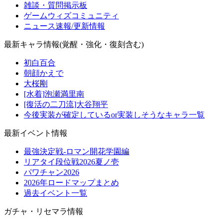
雑談・質問掲示板
ゲームウィズコミュニティ
ニュース速報/更新情報
最新キャラ情報(覚醒・強化・復刻含む)
初白百合
朝顔かえで
大桜剛
[水着]泡瀬満里南
[復活の二刀流]大谷翔平
今後実装が確定しているor実装しそうなキャラ一覧
最新イベント情報
最強決定戦-ロマン開花学園編
リアタイ段位戦2026夏ノ壱
パワチャン2026
2026年ロードマップまとめ
過去イベント一覧
ガチャ・リセマラ情報