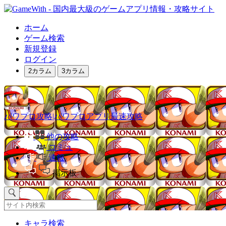
ホーム
ゲーム検索
新規登録
ログイン
2カラム
3カラム
パワプロ攻略|パワプロアプリ最速攻略
他の攻略
コミュ
速報
掲示板
キャラ検索