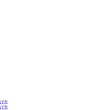
げ方
げ方