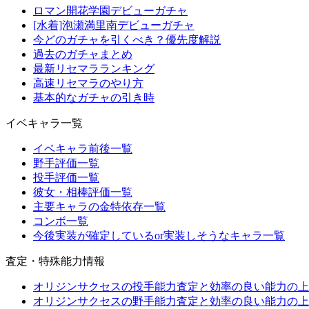
ロマン開花学園デビューガチャ
[水着]泡瀬満里南デビューガチャ
今どのガチャを引くべき？優先度解説
過去のガチャまとめ
最新リセマラランキング
高速リセマラのやり方
基本的なガチャの引き時
イベキャラ一覧
イベキャラ前後一覧
野手評価一覧
投手評価一覧
彼女・相棒評価一覧
主要キャラの金特依存一覧
コンボ一覧
今後実装が確定しているor実装しそうなキャラ一覧
査定・特殊能力情報
オリジンサクセスの投手能力査定と効率の良い能力の上
オリジンサクセスの野手能力査定と効率の良い能力の上