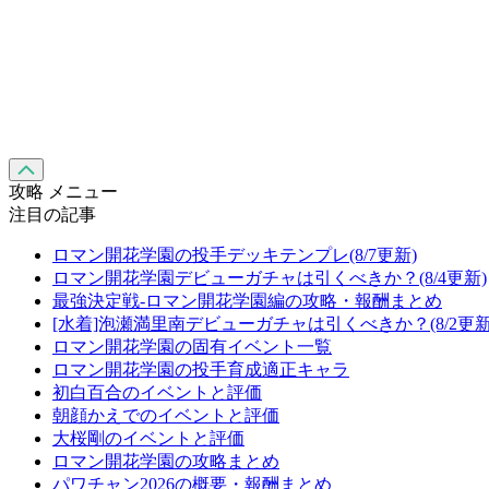
攻略 メニュー
注目の記事
ロマン開花学園の投手デッキテンプレ(8/7更新)
ロマン開花学園デビューガチャは引くべきか？(8/4更新)
最強決定戦-ロマン開花学園編の攻略・報酬まとめ
[水着]泡瀬満里南デビューガチャは引くべきか？(8/2更新
ロマン開花学園の固有イベント一覧
ロマン開花学園の投手育成適正キャラ
初白百合のイベントと評価
朝顔かえでのイベントと評価
大桜剛のイベントと評価
ロマン開花学園の攻略まとめ
パワチャン2026の概要・報酬まとめ