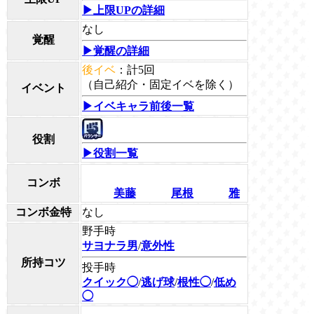
▶上限UPの詳細
なし
覚醒
▶覚醒の詳細
後イベ
：計5回
（自己紹介・固定イベを除く）
イベント
▶イベキャラ前後一覧
役割
▶役割一覧
コンボ
美藤
尾根
雅
コンボ金特
なし
野手時
サヨナラ男
/
意外性
所持コツ
投手時
クイック◯
/
逃げ球
/
根性◯
/
低め
◯