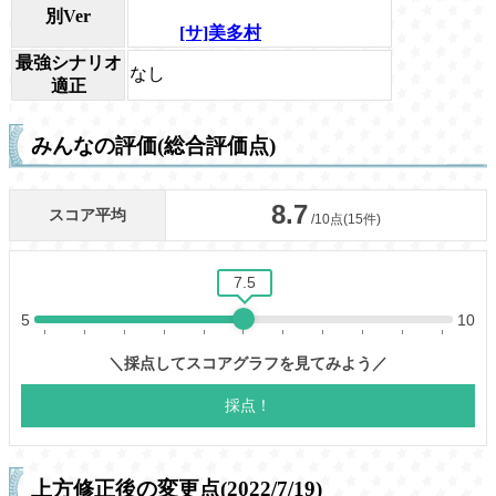
別Ver
[サ]美多村
最強シナリオ
なし
適正
みんなの評価(総合評価点)
上方修正後の変更点(2022/7/19)