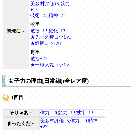
美多村評価+5,筋力
+13
技術+27,精神+27
投手
敏捷+13,変化+13
初球に～
★先手必奪コツLv1
★鉄腕コツLv1
野手
敏捷+27
★一球入魂コツLv1
女子力の理由[日常編](全レア度)
1回目
そりゃあ～
体力+20,筋力+13,技術+13
美多村評価+5,体力+20,精神
まったくだ～
+27