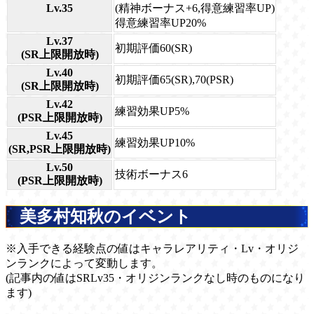
Lv.35
(精神ボーナス+6,得意練習率UP)
得意練習率UP20%
Lv.37
初期評価60(SR)
(SR上限開放時)
Lv.40
初期評価65(SR),70(PSR)
(SR上限開放時)
Lv.42
練習効果UP5%
(PSR上限開放時)
Lv.45
練習効果UP10%
(SR,PSR上限開放時)
Lv.50
技術ボーナス6
(PSR上限開放時)
美多村知秋のイベント
※入手できる経験点の値はキャラレアリティ・Lv・オリジ
ンランクによって変動します。
(記事内の値はSRLv35・オリジンランクなし時のものになり
ます)