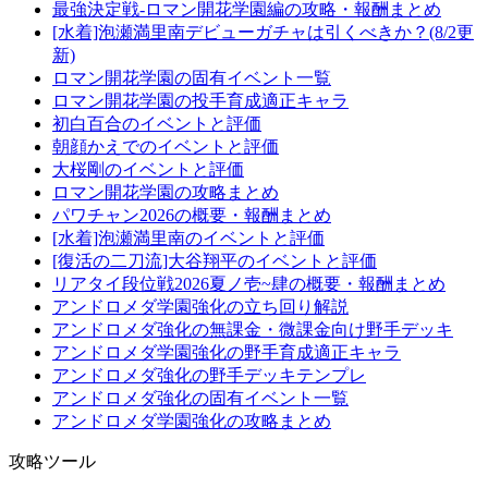
最強決定戦-ロマン開花学園編の攻略・報酬まとめ
[水着]泡瀬満里南デビューガチャは引くべきか？(8/2更
新)
ロマン開花学園の固有イベント一覧
ロマン開花学園の投手育成適正キャラ
初白百合のイベントと評価
朝顔かえでのイベントと評価
大桜剛のイベントと評価
ロマン開花学園の攻略まとめ
パワチャン2026の概要・報酬まとめ
[水着]泡瀬満里南のイベントと評価
[復活の二刀流]大谷翔平のイベントと評価
リアタイ段位戦2026夏ノ壱~肆の概要・報酬まとめ
アンドロメダ学園強化の立ち回り解説
アンドロメダ強化の無課金・微課金向け野手デッキ
アンドロメダ学園強化の野手育成適正キャラ
アンドロメダ強化の野手デッキテンプレ
アンドロメダ強化の固有イベント一覧
アンドロメダ学園強化の攻略まとめ
攻略ツール