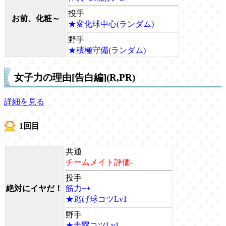
投手
お前、化粧～
★変化球中心(ランダム)
野手
★積極守備(ランダム)
女子力の理由[告白編](R,PR)
詳細を見る
1回目
共通
チームメイト評価-
投手
絶対にイヤだ！
筋力++
★逃げ球コツLv1
野手
★走塁コツLv1