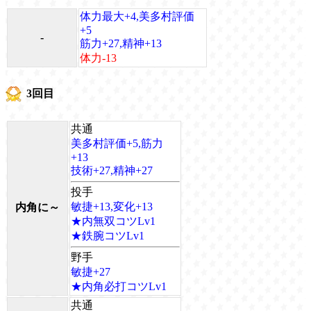
体力最大+4,美多村評価
+5
-
筋力+27,精神+13
体力-13
3回目
共通
美多村評価+5,筋力
+13
技術+27,精神+27
投手
敏捷+13,変化+13
内角に～
★内無双コツLv1
★鉄腕コツLv1
野手
敏捷+27
★内角必打コツLv1
共通