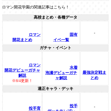
ロマン開花学園の関連記事はこちら！
高校まとめ・各種データ
-
ロマン
固有
開花まとめ
イベ一覧
ガチャ・イベント
ロマン
水着
開花デビューガチャ
最強決定戦ま
泡瀬デビューガチ
解説
とめ
ャ解説
※8/4更新！
適正キャラ・デッキ
投手
-
投手育