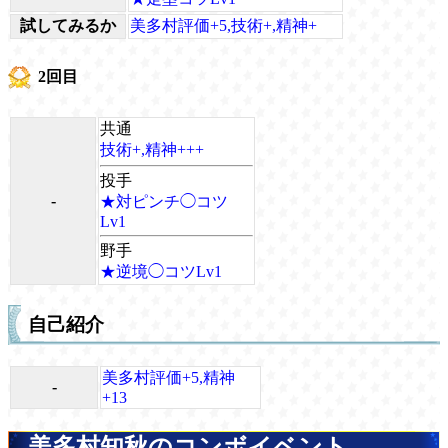
試してみるか
美多村評価+5,技術+,精神+
2回目
共通
技術+,精神+++
投手
-
★対ピンチ◯コツ
Lv1
野手
★逆境◯コツLv1
自己紹介
美多村評価+5,精神
-
+13
美多村知秋のコンボイベント