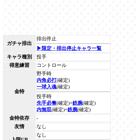
排出停止
ガチャ排出
▶限定・排出停止キャラ一覧
キャラ種別
投手
得意練習
コントロール
野手時
内角必打
(確定)
一球入魂
(確定)
金特
投手時
先手必奪
(確定)+
鉄腕
(確定)
内無双
(確定)+
鉄腕
(確定)
金特依存
-
友情
なし
なし
上限UP