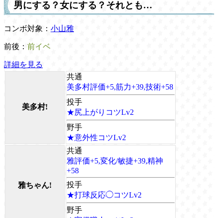
男にする？女にする？それとも…
コンボ対象：
小山雅
前後：
前イベ
詳細を見る
共通
美多村評価+5,筋力+39,技術+58
投手
美多村!
★尻上がりコツLv2
野手
★意外性コツLv2
共通
雅評価+5,変化/敏捷+39,精神
+58
投手
雅ちゃん!
★打球反応◯コツLv2
野手