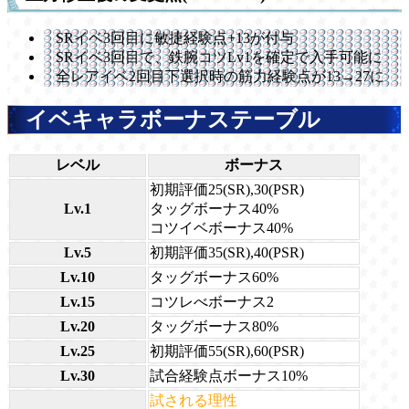
SRイベ3回目に敏捷経験点+13が付与
SRイベ3回目で、鉄腕コツLv1を確定で入手可能に
全レアイベ2回目下選択時の筋力経験点が13→27に
イベキャラボーナステーブル
レベル
ボーナス
初期評価25(SR),30(PSR)
Lv.1
タッグボーナス40%
コツイベボーナス40%
Lv.5
初期評価35(SR),40(PSR)
Lv.10
タッグボーナス60%
Lv.15
コツレべボーナス2
Lv.20
タッグボーナス80%
Lv.25
初期評価55(SR),60(PSR)
Lv.30
試合経験点ボーナス10%
試される理性