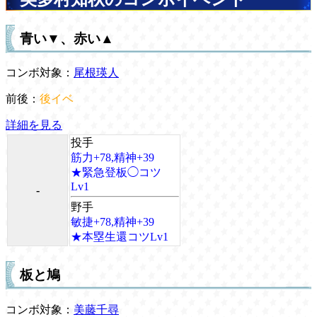
青い▼、赤い▲
コンボ対象：
尾根瑛人
前後：
後イベ
詳細を見る
投手
筋力+78,精神+39
★緊急登板◯コツ
Lv1
-
野手
敏捷+78,精神+39
★本塁生還コツLv1
板と鳩
コンボ対象：
美藤千尋