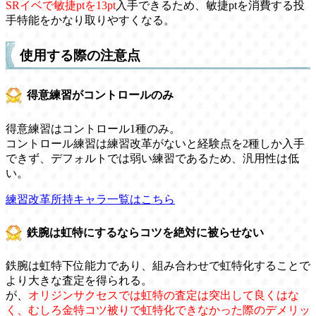
SRイベで敏捷ptを13pt
入手できるため、敏捷ptを消費する投
手特能をかなり取りやすくなる。
使用する際の注意点
得意練習がコントロールのみ
得意練習はコントロール1種のみ。
コントロール練習は練習改革がないと経験点を2種しか入手
できず、デフォルトでは弱い練習であるため、汎用性は低
い。
練習改革所持キャラ一覧はこちら
鉄腕は虹特にするならコツを絶対に被らせない
鉄腕は虹特下位能力であり、組み合わせで虹特化することで
より大きな査定を得られる。
が、
オリジンサクセスでは虹特の査定は突出して良くはな
く、むしろ金特コツ被りで虹特化できなかった際のデメリッ