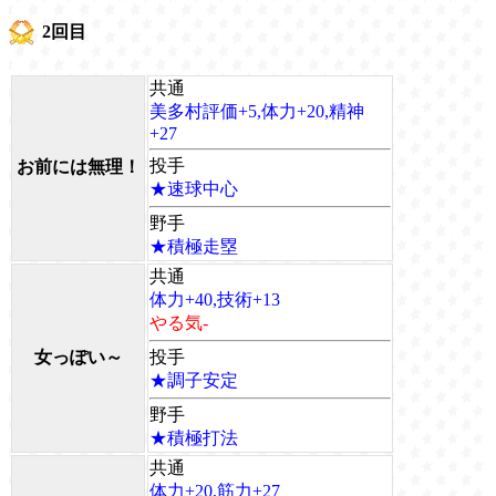
2回目
共通
美多村評価+5,体力+20,精神
+27
投手
お前には無理！
★速球中心
野手
★積極走塁
共通
体力+40,技術+13
やる気-
女っぽい～
投手
★調子安定
野手
★積極打法
共通
体力+20,筋力+27