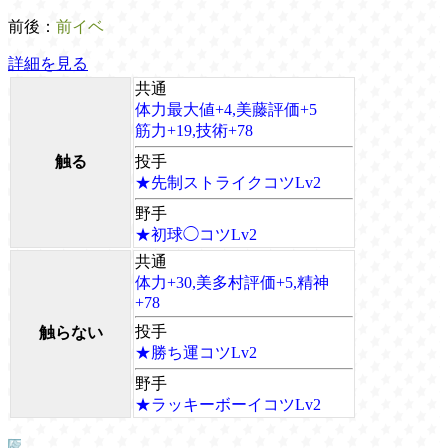
前後：
前イベ
詳細を見る
共通
体力最大値+4,美藤評価+5
筋力+19,技術+78
触る
投手
★先制ストライクコツLv2
野手
★初球◯コツLv2
共通
体力+30,美多村評価+5,精神
+78
投手
触らない
★勝ち運コツLv2
野手
★ラッキーボーイコツLv2