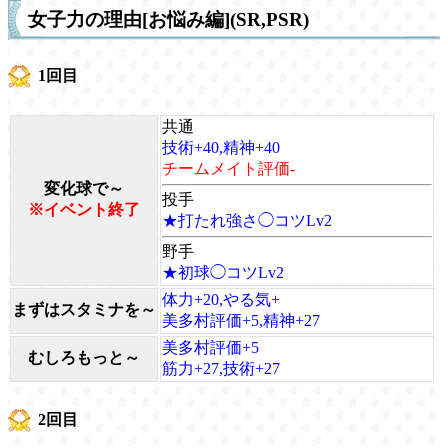
女子力の理由[お悩み編](SR,PSR)
1回目
共通
技術+40,精神+40
チームメイト評価-
変化球で～
投手
※イベント終了
★打たれ強さ◯コツLv2
野手
★初球◯コツLv2
体力+20,やる気+
まずはスタミナを～
美多村評価+5,精神+27
美多村評価+5
むしろもっと～
筋力+27,技術+27
2回目