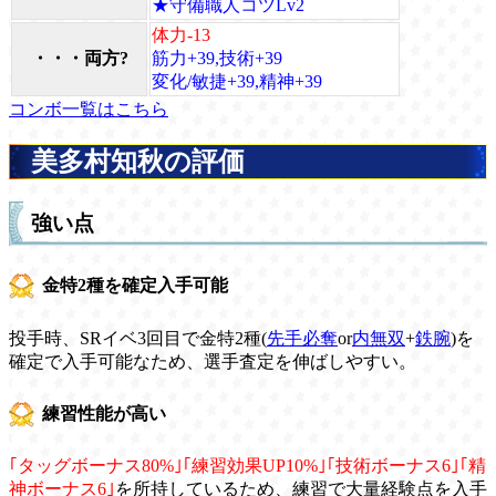
★守備職人コツLv2
体力-13
・・・両方?
筋力+39,技術+39
変化/敏捷+39,精神+39
コンボ一覧はこちら
美多村知秋の評価
強い点
金特2種を確定入手可能
投手時、SRイベ3回目で金特2種(
先手必奪
or
内無双
+
鉄腕
)を
確定で入手可能なため、選手査定を伸ばしやすい。
練習性能が高い
｢タッグボーナス80%｣｢練習効果UP10%｣｢技術ボーナス6｣｢精
神ボーナス6｣
を所持しているため、練習で大量経験点を入手