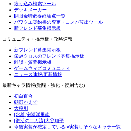
絞り込み検索ツール
デッキメーカー
開眼金特必要経験点一覧
パワクエ契約書の査定・コスパ算出ツール
新フレンド募集掲示板
コミュニティ・掲示板・攻略速報
新フレンド募集掲示板
栄冠クロスのフレンド募集掲示板
雑談・質問掲示板
ゲームウィズコミュニティ
ニュース速報/更新情報
最新キャラ情報(覚醒・強化・復刻含む)
初白百合
朝顔かえで
大桜剛
[水着]泡瀬満里南
[復活の二刀流]大谷翔平
今後実装が確定しているor実装しそうなキャラ一覧