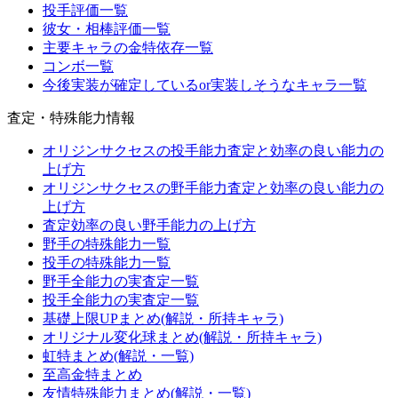
投手評価一覧
彼女・相棒評価一覧
主要キャラの金特依存一覧
コンボ一覧
今後実装が確定しているor実装しそうなキャラ一覧
査定・特殊能力情報
オリジンサクセスの投手能力査定と効率の良い能力の
上げ方
オリジンサクセスの野手能力査定と効率の良い能力の
上げ方
査定効率の良い野手能力の上げ方
野手の特殊能力一覧
投手の特殊能力一覧
野手全能力の実査定一覧
投手全能力の実査定一覧
基礎上限UPまとめ(解説・所持キャラ)
オリジナル変化球まとめ(解説・所持キャラ)
虹特まとめ(解説・一覧)
至高金特まとめ
友情特殊能力まとめ(解説・一覧)