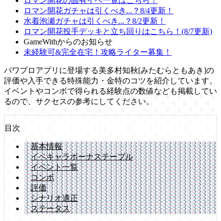
ロマン開花の固有イベ一覧はこちら！
ロマン開花ガチャは引くべき...？8/4更新！
水着泡瀬ガチャは引くべき...？8/2更新！
ロマン開花投手デッキと立ち回りはこちら！(8/7更新)
GameWithからのお知らせ
未経験可&完全在宅！攻略ライター募集！
パワプロアプリに登場する美多村知秋[みたむらともあき]の
評価や入手できる特殊能力・金特のコツを紹介しています。
イベントやコンボで得られる経験点の数値なども掲載してい
るので、サクセスの参考にしてください。
目次
基本情報
イベキャラボーナステーブル
イベント一覧
コンボ
評価
シナリオ適正
ステータス