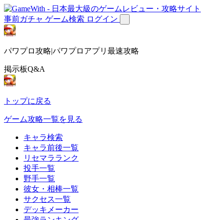
事前ガチャ
ゲーム検索
ログイン
パワプロ攻略|パワプロアプリ最速攻略
掲示板Q&A
トップに戻る
ゲーム攻略一覧を見る
キャラ検索
キャラ前後一覧
リセマラランク
投手一覧
野手一覧
彼女・相棒一覧
サクセス一覧
デッキメーカー
最強ランキング