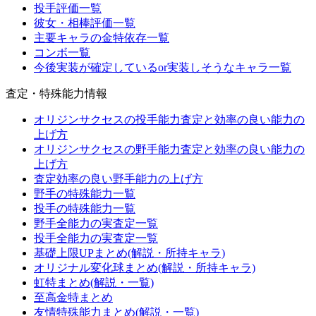
投手評価一覧
彼女・相棒評価一覧
主要キャラの金特依存一覧
コンボ一覧
今後実装が確定しているor実装しそうなキャラ一覧
査定・特殊能力情報
オリジンサクセスの投手能力査定と効率の良い能力の
上げ方
オリジンサクセスの野手能力査定と効率の良い能力の
上げ方
査定効率の良い野手能力の上げ方
野手の特殊能力一覧
投手の特殊能力一覧
野手全能力の実査定一覧
投手全能力の実査定一覧
基礎上限UPまとめ(解説・所持キャラ)
オリジナル変化球まとめ(解説・所持キャラ)
虹特まとめ(解説・一覧)
至高金特まとめ
友情特殊能力まとめ(解説・一覧)