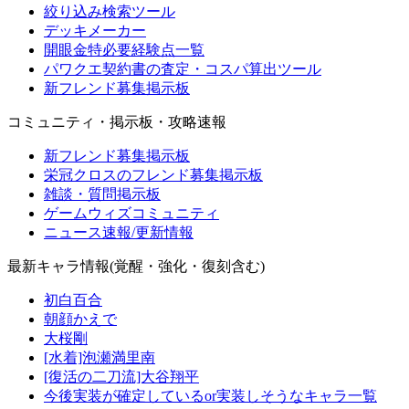
絞り込み検索ツール
デッキメーカー
開眼金特必要経験点一覧
パワクエ契約書の査定・コスパ算出ツール
新フレンド募集掲示板
コミュニティ・掲示板・攻略速報
新フレンド募集掲示板
栄冠クロスのフレンド募集掲示板
雑談・質問掲示板
ゲームウィズコミュニティ
ニュース速報/更新情報
最新キャラ情報(覚醒・強化・復刻含む)
初白百合
朝顔かえで
大桜剛
[水着]泡瀬満里南
[復活の二刀流]大谷翔平
今後実装が確定しているor実装しそうなキャラ一覧