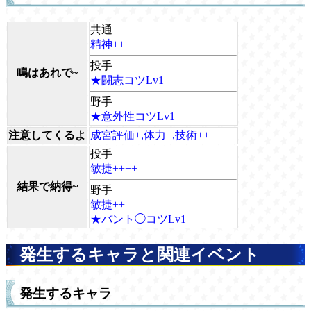
共通
精神++
投手
鳴はあれで~
★闘志コツLv1
野手
★意外性コツLv1
注意してくるよ
成宮評価+,体力+,技術++
投手
敏捷++++
結果で納得~
野手
敏捷++
★バント◯コツLv1
発生するキャラと関連イベント
発生するキャラ