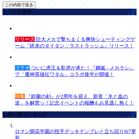
ゲームを探す
リリース
巨大メカで撃ちまくる爽快シューティングゲ
ーム『終末のタイタン：ラストラッシュ』リリース！
コラボ
ついに虎王＆影虎が来た！『鋼嵐 - メカラシ』
で「魔神英雄伝ワタル」コラボ後半が開催！
特集
『鈴蘭の剣』が2周年を迎え、新章「氷と血の
道」を解禁ッ！記念イベントの報酬もお見逃し無く！
攻略記事ランキング
ロマン開花学園の投手デッキテンプレと立ち回り|8/7更
新