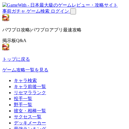
事前ガチャ
ゲーム検索
ログイン
パワプロ攻略|パワプロアプリ最速攻略
掲示板Q&A
トップに戻る
ゲーム攻略一覧を見る
キャラ検索
キャラ前後一覧
リセマラランク
投手一覧
野手一覧
彼女・相棒一覧
サクセス一覧
デッキメーカー
最強ランキング