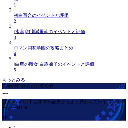
1
初白百合のイベントと評価
2
[水着]泡瀬満里南のイベントと評価
3
ロマン開花学園の攻略まとめ
4
[白塵の魔女]白霧凍子のイベントと評価
5
もっとみる
GameWithからのお知らせ
【Amazon7月】おすすめ記事からよく買われているコントロ
ーラーTOP4
PR
1