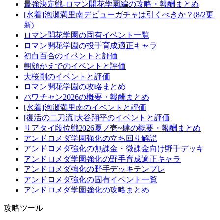
最強決定戦-ロマン開花学園編の攻略・報酬まとめ
[水着]泡瀬満里南デビューガチャは引くべきか？(8/2更
新)
ロマン開花学園の固有イベント一覧
ロマン開花学園の投手育成適正キャラ
初白百合のイベントと評価
朝顔かえでのイベントと評価
大桜剛のイベントと評価
ロマン開花学園の攻略まとめ
パワチャン2026の概要・報酬まとめ
[水着]泡瀬満里南のイベントと評価
[復活の二刀流]大谷翔平のイベントと評価
リアタイ段位戦2026夏ノ壱~肆の概要・報酬まとめ
アンドロメダ学園強化の立ち回り解説
アンドロメダ強化の無課金・微課金向け野手デッキ
アンドロメダ学園強化の野手育成適正キャラ
アンドロメダ強化の野手デッキテンプレ
アンドロメダ強化の固有イベント一覧
アンドロメダ学園強化の攻略まとめ
攻略ツール