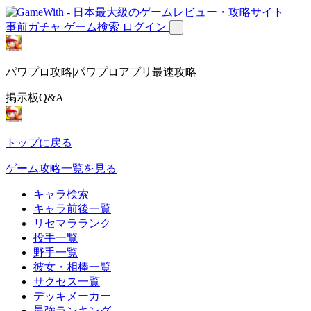
事前ガチャ
ゲーム検索
ログイン
パワプロ攻略|パワプロアプリ最速攻略
掲示板Q&A
トップに戻る
ゲーム攻略一覧を見る
キャラ検索
キャラ前後一覧
リセマラランク
投手一覧
野手一覧
彼女・相棒一覧
サクセス一覧
デッキメーカー
最強ランキング