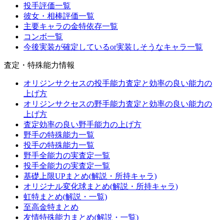
投手評価一覧
彼女・相棒評価一覧
主要キャラの金特依存一覧
コンボ一覧
今後実装が確定しているor実装しそうなキャラ一覧
査定・特殊能力情報
オリジンサクセスの投手能力査定と効率の良い能力の
上げ方
オリジンサクセスの野手能力査定と効率の良い能力の
上げ方
査定効率の良い野手能力の上げ方
野手の特殊能力一覧
投手の特殊能力一覧
野手全能力の実査定一覧
投手全能力の実査定一覧
基礎上限UPまとめ(解説・所持キャラ)
オリジナル変化球まとめ(解説・所持キャラ)
虹特まとめ(解説・一覧)
至高金特まとめ
友情特殊能力まとめ(解説・一覧)