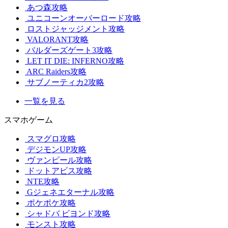
あつ森攻略
ユニコーンオーバーロード攻略
ロストジャッジメント攻略
VALORANT攻略
バルダーズゲート3攻略
LET IT DIE: INFERNO攻略
ARC Raiders攻略
サブノーティカ2攻略
一覧を見る
スマホゲーム
スマグロ攻略
デジモンUP攻略
ヴァンピール攻略
ドットアビス攻略
NTE攻略
Gジェネエターナル攻略
ポケポケ攻略
シャドバ ビヨンド攻略
モンスト攻略