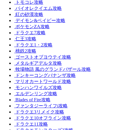
トモコレ攻略
バイオレクイエム攻略
紅の砂漠攻略
デイモン&ベイビー攻略
ポケモンZA攻略
ドラクエ7攻略
仁王3攻略
ドラクエ1・2攻略
桃鉄2攻略
ゴーストオブヨウテイ攻略
メタルギアデルタ攻略
牧場物語 風のグランドバザール攻略
ドンキーコングバナンザ攻略
マリオカートワールド攻略
モンハンワイルズ攻略
エルデンリング攻略
Blades of Fire攻略
ファンタジーライフi攻略
ドラクエ3リメイク攻略
ドラクエ10オフライン攻略
ドラクエ11攻略