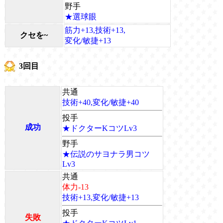
野手
★選球眼
筋力+13,技術+13,
クセを~
変化/敏捷+13
3回目
共通
技術+40,変化/敏捷+40
投手
成功
★ドクターKコツLv3
野手
★伝説のサヨナラ男コツ
Lv3
共通
体力-13
技術+13,変化/敏捷+13
投手
失敗