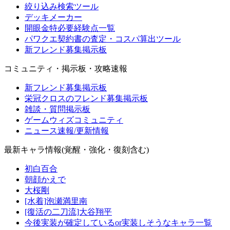
絞り込み検索ツール
デッキメーカー
開眼金特必要経験点一覧
パワクエ契約書の査定・コスパ算出ツール
新フレンド募集掲示板
コミュニティ・掲示板・攻略速報
新フレンド募集掲示板
栄冠クロスのフレンド募集掲示板
雑談・質問掲示板
ゲームウィズコミュニティ
ニュース速報/更新情報
最新キャラ情報(覚醒・強化・復刻含む)
初白百合
朝顔かえで
大桜剛
[水着]泡瀬満里南
[復活の二刀流]大谷翔平
今後実装が確定しているor実装しそうなキャラ一覧