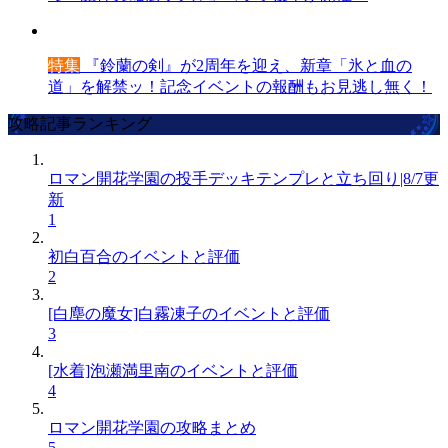
特集
『鈴蘭の剣』が2周年を迎え、新章「氷と血の
道」を解禁ッ！記念イベントの報酬もお見逃し無く！
攻略記事ランキング
ロマン開花学園の投手デッキテンプレと立ち回り|8/7更
新
1
初白百合のイベントと評価
2
[白塵の魔女]白霧凍子のイベントと評価
3
[水着]泡瀬満里南のイベントと評価
4
ロマン開花学園の攻略まとめ
5