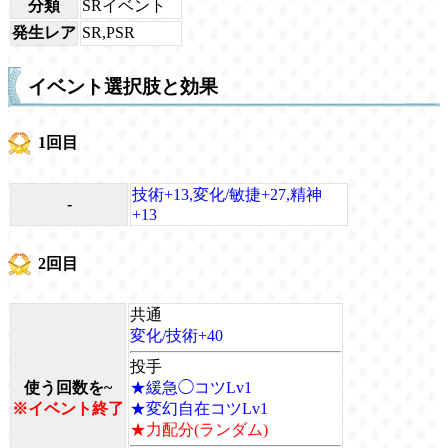
分類
SRイベント
発生レア
SR,PSR
イベント選択肢と効果
1回目
技術+13,変化/敏捷+27,精神
-
+13
2回目
共通
変化/技術+40
投手
使う回数を~
★緩急◯コツLv1
※イベント終了
★変幻自在コツLv1
★力配分(ランダム)