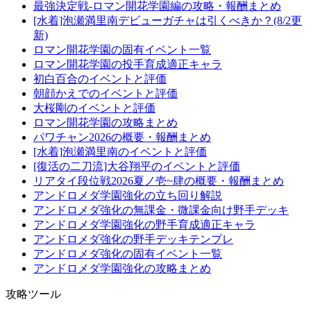
最強決定戦-ロマン開花学園編の攻略・報酬まとめ
[水着]泡瀬満里南デビューガチャは引くべきか？(8/2更
新)
ロマン開花学園の固有イベント一覧
ロマン開花学園の投手育成適正キャラ
初白百合のイベントと評価
朝顔かえでのイベントと評価
大桜剛のイベントと評価
ロマン開花学園の攻略まとめ
パワチャン2026の概要・報酬まとめ
[水着]泡瀬満里南のイベントと評価
[復活の二刀流]大谷翔平のイベントと評価
リアタイ段位戦2026夏ノ壱~肆の概要・報酬まとめ
アンドロメダ学園強化の立ち回り解説
アンドロメダ強化の無課金・微課金向け野手デッキ
アンドロメダ学園強化の野手育成適正キャラ
アンドロメダ強化の野手デッキテンプレ
アンドロメダ強化の固有イベント一覧
アンドロメダ学園強化の攻略まとめ
攻略ツール