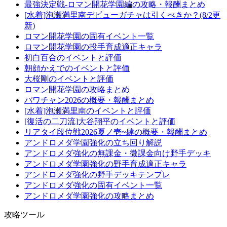
最強決定戦-ロマン開花学園編の攻略・報酬まとめ
[水着]泡瀬満里南デビューガチャは引くべきか？(8/2更
新)
ロマン開花学園の固有イベント一覧
ロマン開花学園の投手育成適正キャラ
初白百合のイベントと評価
朝顔かえでのイベントと評価
大桜剛のイベントと評価
ロマン開花学園の攻略まとめ
パワチャン2026の概要・報酬まとめ
[水着]泡瀬満里南のイベントと評価
[復活の二刀流]大谷翔平のイベントと評価
リアタイ段位戦2026夏ノ壱~肆の概要・報酬まとめ
アンドロメダ学園強化の立ち回り解説
アンドロメダ強化の無課金・微課金向け野手デッキ
アンドロメダ学園強化の野手育成適正キャラ
アンドロメダ強化の野手デッキテンプレ
アンドロメダ強化の固有イベント一覧
アンドロメダ学園強化の攻略まとめ
攻略ツール