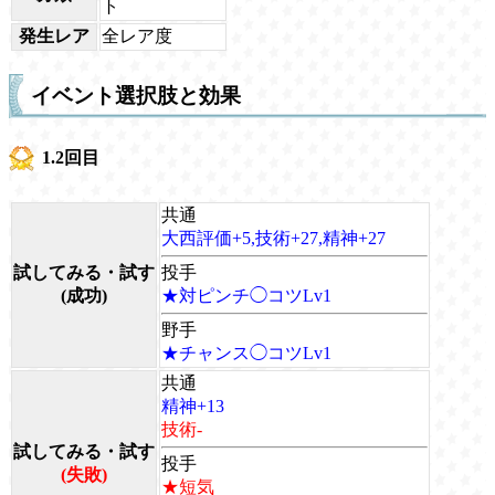
ト
発生レア
全レア度
イベント選択肢と効果
1.2回目
共通
大西評価+5,技術+27,精神+27
試してみる・試す
投手
(成功)
★対ピンチ◯コツLv1
野手
★チャンス◯コツLv1
共通
精神+13
技術-
試してみる・試す
投手
(失敗)
★短気