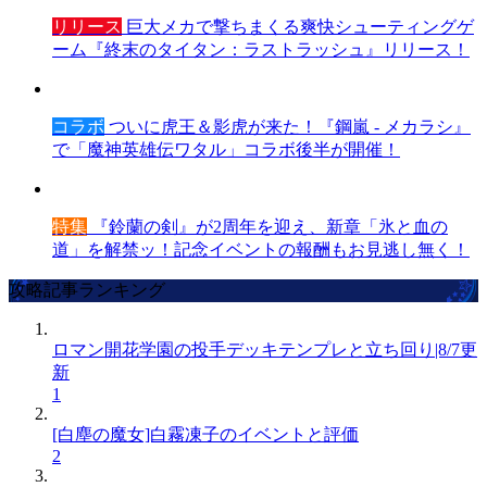
リリース
巨大メカで撃ちまくる爽快シューティングゲ
ーム『終末のタイタン：ラストラッシュ』リリース！
コラボ
ついに虎王＆影虎が来た！『鋼嵐 - メカラシ』
で「魔神英雄伝ワタル」コラボ後半が開催！
特集
『鈴蘭の剣』が2周年を迎え、新章「氷と血の
道」を解禁ッ！記念イベントの報酬もお見逃し無く！
攻略記事ランキング
ロマン開花学園の投手デッキテンプレと立ち回り|8/7更
新
1
[白塵の魔女]白霧凍子のイベントと評価
2