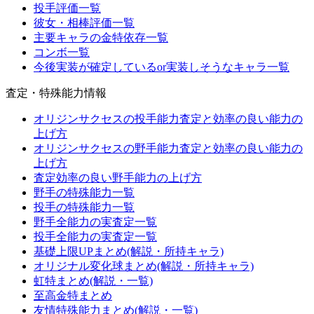
投手評価一覧
彼女・相棒評価一覧
主要キャラの金特依存一覧
コンボ一覧
今後実装が確定しているor実装しそうなキャラ一覧
査定・特殊能力情報
オリジンサクセスの投手能力査定と効率の良い能力の
上げ方
オリジンサクセスの野手能力査定と効率の良い能力の
上げ方
査定効率の良い野手能力の上げ方
野手の特殊能力一覧
投手の特殊能力一覧
野手全能力の実査定一覧
投手全能力の実査定一覧
基礎上限UPまとめ(解説・所持キャラ)
オリジナル変化球まとめ(解説・所持キャラ)
虹特まとめ(解説・一覧)
至高金特まとめ
友情特殊能力まとめ(解説・一覧)