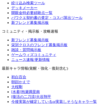
絞り込み検索ツール
デッキメーカー
開眼金特必要経験点一覧
パワクエ契約書の査定・コスパ算出ツール
新フレンド募集掲示板
コミュニティ・掲示板・攻略速報
新フレンド募集掲示板
栄冠クロスのフレンド募集掲示板
雑談・質問掲示板
ゲームウィズコミュニティ
ニュース速報/更新情報
最新キャラ情報(覚醒・強化・復刻含む)
初白百合
朝顔かえで
大桜剛
[水着]泡瀬満里南
[復活の二刀流]大谷翔平
今後実装が確定しているor実装しそうなキャラ一覧