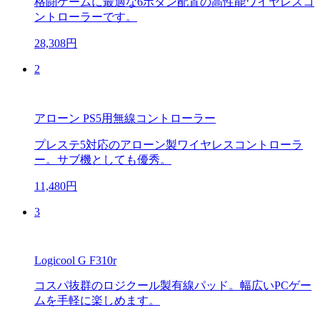
格闘ゲームに最適な6ボタン配置の高性能ワイヤレスコ
ントローラーです。
28,308円
2
アローン PS5用無線コントローラー
プレステ5対応のアローン製ワイヤレスコントローラ
ー。サブ機としても優秀。
11,480円
3
Logicool G F310r
コスパ抜群のロジクール製有線パッド。幅広いPCゲー
ムを手軽に楽しめます。