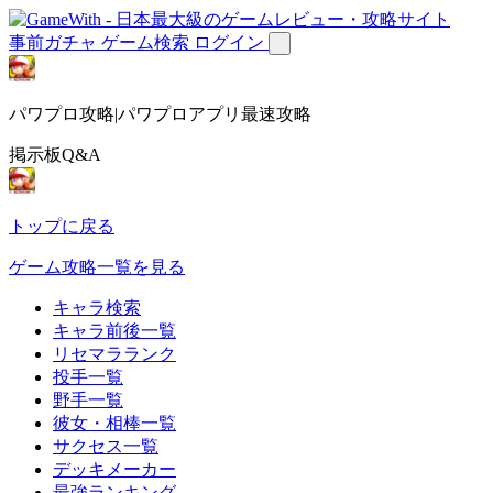
事前ガチャ
ゲーム検索
ログイン
パワプロ攻略|パワプロアプリ最速攻略
掲示板Q&A
トップに戻る
ゲーム攻略一覧を見る
キャラ検索
キャラ前後一覧
リセマラランク
投手一覧
野手一覧
彼女・相棒一覧
サクセス一覧
デッキメーカー
最強ランキング