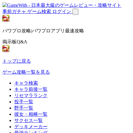
事前ガチャ
ゲーム検索
ログイン
パワプロ攻略|パワプロアプリ最速攻略
掲示板Q&A
トップに戻る
ゲーム攻略一覧を見る
キャラ検索
キャラ前後一覧
リセマラランク
投手一覧
野手一覧
彼女・相棒一覧
サクセス一覧
デッキメーカー
最強ランキング