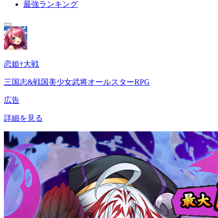
最強ランキング
恋姫†大戦
三国志&戦国美少女武将オールスターRPG
広告
詳細を見る