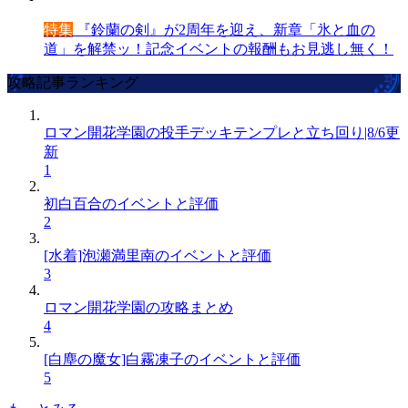
特集
『鈴蘭の剣』が2周年を迎え、新章「氷と血の
道」を解禁ッ！記念イベントの報酬もお見逃し無く！
攻略記事ランキング
ロマン開花学園の投手デッキテンプレと立ち回り|8/6更
新
1
初白百合のイベントと評価
2
[水着]泡瀬満里南のイベントと評価
3
ロマン開花学園の攻略まとめ
4
[白塵の魔女]白霧凍子のイベントと評価
5