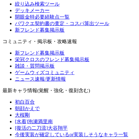
絞り込み検索ツール
デッキメーカー
開眼金特必要経験点一覧
パワクエ契約書の査定・コスパ算出ツール
新フレンド募集掲示板
コミュニティ・掲示板・攻略速報
新フレンド募集掲示板
栄冠クロスのフレンド募集掲示板
雑談・質問掲示板
ゲームウィズコミュニティ
ニュース速報/更新情報
最新キャラ情報(覚醒・強化・復刻含む)
初白百合
朝顔かえで
大桜剛
[水着]泡瀬満里南
[復活の二刀流]大谷翔平
今後実装が確定しているor実装しそうなキャラ一覧