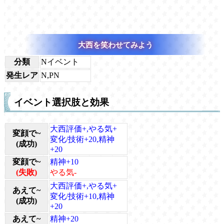
大西を笑わせてみよう
分類
Nイベント
発生レア
N,PN
イベント選択肢と効果
大西評価+,やる気+
変顔で~
変化/技術+20,精神
(成功)
+20
変顔で~
精神+10
(失敗)
やる気-
大西評価+,やる気+
あえて~
変化/技術+10,精神
(成功)
+20
あえて~
精神+20