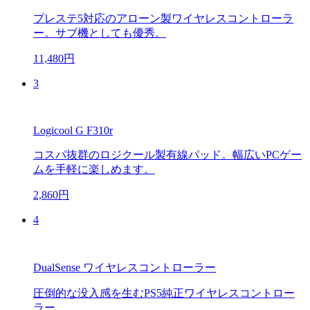
プレステ5対応のアローン製ワイヤレスコントローラ
ー。サブ機としても優秀。
11,480円
3
Logicool G F310r
コスパ抜群のロジクール製有線パッド。幅広いPCゲー
ムを手軽に楽しめます。
2,860円
4
DualSense ワイヤレスコントローラー
圧倒的な没入感を生むPS5純正ワイヤレスコントロー
ラー。