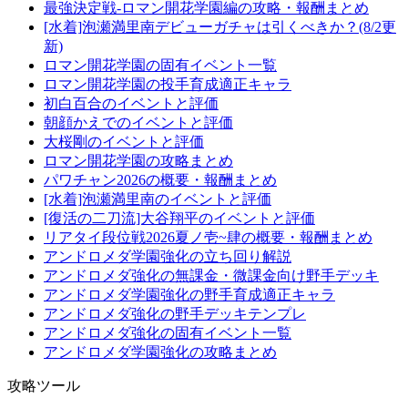
最強決定戦-ロマン開花学園編の攻略・報酬まとめ
[水着]泡瀬満里南デビューガチャは引くべきか？(8/2更
新)
ロマン開花学園の固有イベント一覧
ロマン開花学園の投手育成適正キャラ
初白百合のイベントと評価
朝顔かえでのイベントと評価
大桜剛のイベントと評価
ロマン開花学園の攻略まとめ
パワチャン2026の概要・報酬まとめ
[水着]泡瀬満里南のイベントと評価
[復活の二刀流]大谷翔平のイベントと評価
リアタイ段位戦2026夏ノ壱~肆の概要・報酬まとめ
アンドロメダ学園強化の立ち回り解説
アンドロメダ強化の無課金・微課金向け野手デッキ
アンドロメダ学園強化の野手育成適正キャラ
アンドロメダ強化の野手デッキテンプレ
アンドロメダ強化の固有イベント一覧
アンドロメダ学園強化の攻略まとめ
攻略ツール