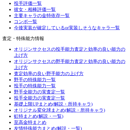
投手評価一覧
彼女・相棒評価一覧
主要キャラの金特依存一覧
コンボ一覧
今後実装が確定しているor実装しそうなキャラ一覧
査定・特殊能力情報
オリジンサクセスの投手能力査定と効率の良い能力の
上げ方
オリジンサクセスの野手能力査定と効率の良い能力の
上げ方
査定効率の良い野手能力の上げ方
野手の特殊能力一覧
投手の特殊能力一覧
野手全能力の実査定一覧
投手全能力の実査定一覧
基礎上限UPまとめ(解説・所持キャラ)
オリジナル変化球まとめ(解説・所持キャラ)
虹特まとめ(解説・一覧)
至高金特まとめ
友情特殊能力まとめ(解説・一覧)