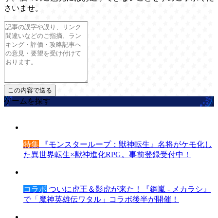
さいませ。
ゲームを探す
特集
『モンスターループ：獣神転生』名将がケモ化し
た異世界転生×獣神進化RPG。事前登録受付中！
コラボ
ついに虎王＆影虎が来た！『鋼嵐 - メカラシ』
で「魔神英雄伝ワタル」コラボ後半が開催！