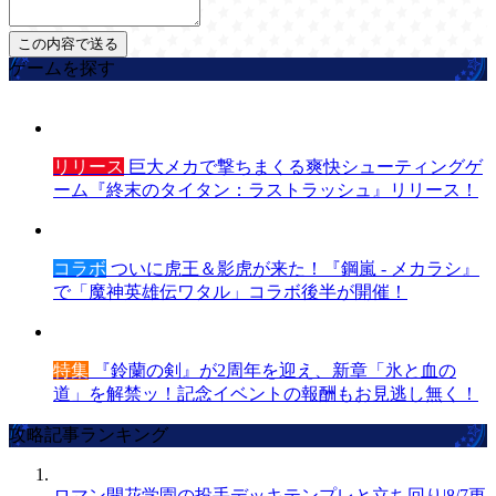
ゲームを探す
リリース
巨大メカで撃ちまくる爽快シューティングゲ
ーム『終末のタイタン：ラストラッシュ』リリース！
コラボ
ついに虎王＆影虎が来た！『鋼嵐 - メカラシ』
で「魔神英雄伝ワタル」コラボ後半が開催！
特集
『鈴蘭の剣』が2周年を迎え、新章「氷と血の
道」を解禁ッ！記念イベントの報酬もお見逃し無く！
攻略記事ランキング
ロマン開花学園の投手デッキテンプレと立ち回り|8/7更