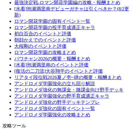
最強決定戦-ロマン開花学園編の攻略・報酬まとめ
[水着]泡瀬満里南デビューガチャは引くべきか？(8/2更
新)
ロマン開花学園の固有イベント一覧
ロマン開花学園の投手育成適正キャラ
初白百合のイベントと評価
朝顔かえでのイベントと評価
大桜剛のイベントと評価
ロマン開花学園の攻略まとめ
パワチャン2026の概要・報酬まとめ
[水着]泡瀬満里南のイベントと評価
[復活の二刀流]大谷翔平のイベントと評価
リアタイ段位戦2026夏ノ壱~肆の概要・報酬まとめ
アンドロメダ学園強化の立ち回り解説
アンドロメダ強化の無課金・微課金向け野手デッキ
アンドロメダ学園強化の野手育成適正キャラ
アンドロメダ強化の野手デッキテンプレ
アンドロメダ強化の固有イベント一覧
アンドロメダ学園強化の攻略まとめ
攻略ツール