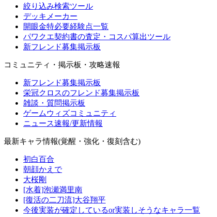
絞り込み検索ツール
デッキメーカー
開眼金特必要経験点一覧
パワクエ契約書の査定・コスパ算出ツール
新フレンド募集掲示板
コミュニティ・掲示板・攻略速報
新フレンド募集掲示板
栄冠クロスのフレンド募集掲示板
雑談・質問掲示板
ゲームウィズコミュニティ
ニュース速報/更新情報
最新キャラ情報(覚醒・強化・復刻含む)
初白百合
朝顔かえで
大桜剛
[水着]泡瀬満里南
[復活の二刀流]大谷翔平
今後実装が確定しているor実装しそうなキャラ一覧