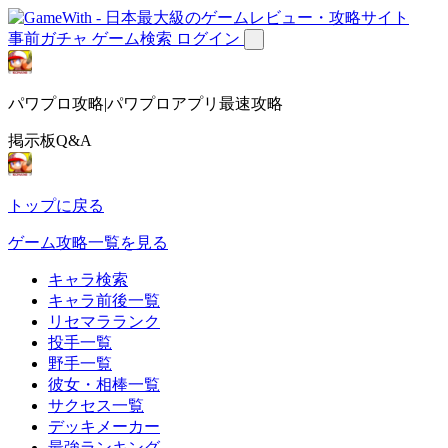
事前ガチャ
ゲーム検索
ログイン
パワプロ攻略|パワプロアプリ最速攻略
掲示板Q&A
トップに戻る
ゲーム攻略一覧を見る
キャラ検索
キャラ前後一覧
リセマラランク
投手一覧
野手一覧
彼女・相棒一覧
サクセス一覧
デッキメーカー
最強ランキング