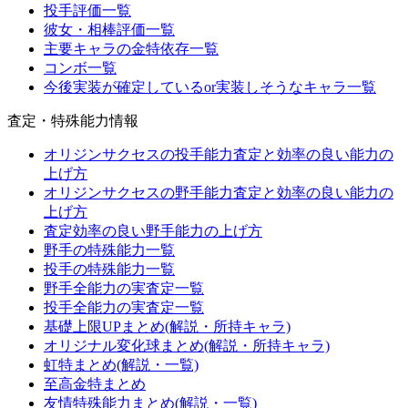
投手評価一覧
彼女・相棒評価一覧
主要キャラの金特依存一覧
コンボ一覧
今後実装が確定しているor実装しそうなキャラ一覧
査定・特殊能力情報
オリジンサクセスの投手能力査定と効率の良い能力の
上げ方
オリジンサクセスの野手能力査定と効率の良い能力の
上げ方
査定効率の良い野手能力の上げ方
野手の特殊能力一覧
投手の特殊能力一覧
野手全能力の実査定一覧
投手全能力の実査定一覧
基礎上限UPまとめ(解説・所持キャラ)
オリジナル変化球まとめ(解説・所持キャラ)
虹特まとめ(解説・一覧)
至高金特まとめ
友情特殊能力まとめ(解説・一覧)