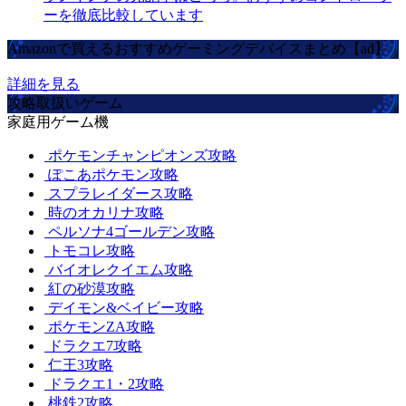
ーを徹底比較しています
Amazonで買えるおすすめゲーミングデバイスまとめ【ad】
詳細を見る
攻略取扱いゲーム
家庭用ゲーム機
ポケモンチャンピオンズ攻略
ぽこあポケモン攻略
スプラレイダース攻略
時のオカリナ攻略
ペルソナ4ゴールデン攻略
トモコレ攻略
バイオレクイエム攻略
紅の砂漠攻略
デイモン&ベイビー攻略
ポケモンZA攻略
ドラクエ7攻略
仁王3攻略
ドラクエ1・2攻略
桃鉄2攻略