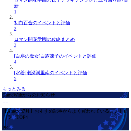
新
1
初白百合のイベントと評価
2
ロマン開花学園の攻略まとめ
3
[白塵の魔女]白霧凍子のイベントと評価
4
[水着]泡瀬満里南のイベントと評価
5
もっとみる
GameWithからのお知らせ
【Amazon7月】おすすめ記事からよく買われているコントロ
ーラーTOP4
PR