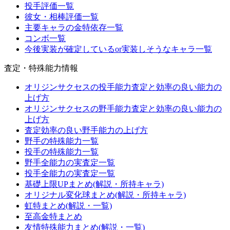
投手評価一覧
彼女・相棒評価一覧
主要キャラの金特依存一覧
コンボ一覧
今後実装が確定しているor実装しそうなキャラ一覧
査定・特殊能力情報
オリジンサクセスの投手能力査定と効率の良い能力の
上げ方
オリジンサクセスの野手能力査定と効率の良い能力の
上げ方
査定効率の良い野手能力の上げ方
野手の特殊能力一覧
投手の特殊能力一覧
野手全能力の実査定一覧
投手全能力の実査定一覧
基礎上限UPまとめ(解説・所持キャラ)
オリジナル変化球まとめ(解説・所持キャラ)
虹特まとめ(解説・一覧)
至高金特まとめ
友情特殊能力まとめ(解説・一覧)