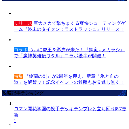
リリース
巨大メカで撃ちまくる爽快シューティングゲ
ーム『終末のタイタン：ラストラッシュ』リリース！
コラボ
ついに虎王＆影虎が来た！『鋼嵐 - メカラシ』
で「魔神英雄伝ワタル」コラボ後半が開催！
特集
『鈴蘭の剣』が2周年を迎え、新章「氷と血の
道」を解禁ッ！記念イベントの報酬もお見逃し無く！
攻略記事ランキング
ロマン開花学園の投手デッキテンプレと立ち回り|8/7更
新
1