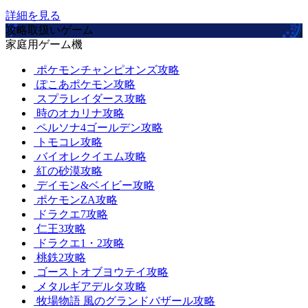
詳細を見る
攻略取扱いゲーム
家庭用ゲーム機
ポケモンチャンピオンズ攻略
ぽこあポケモン攻略
スプラレイダース攻略
時のオカリナ攻略
ペルソナ4ゴールデン攻略
トモコレ攻略
バイオレクイエム攻略
紅の砂漠攻略
デイモン&ベイビー攻略
ポケモンZA攻略
ドラクエ7攻略
仁王3攻略
ドラクエ1・2攻略
桃鉄2攻略
ゴーストオブヨウテイ攻略
メタルギアデルタ攻略
牧場物語 風のグランドバザール攻略