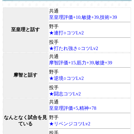
共通
至皇理評価+10,敏捷+39,技術+39
野手
至皇理と話す
★連打○コツLv2
投手
★打たれ強さ○コツLv2
共通
摩智評価+15,筋力+39,敏捷+39
野手
摩智と話す
★逆境○コツLv2
投手
★闘志コツLv2
共通
至皇理評価+5,精神+78
なんとなく試合を見
野手
ている
★リベンジコツLv2
投手