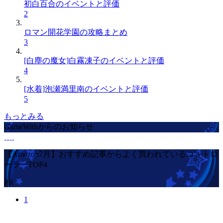
初白百合のイベントと評価
2
ロマン開花学園の攻略まとめ
3
[白塵の魔女]白霧凍子のイベントと評価
4
[水着]泡瀬満里南のイベントと評価
5
もっとみる
GameWithからのお知らせ
【Amazon7月】おすすめ記事からよく買われているコントロ
ーラーTOP4
PR
1