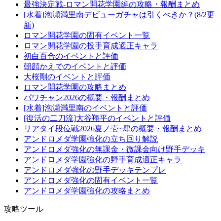
最強決定戦-ロマン開花学園編の攻略・報酬まとめ
[水着]泡瀬満里南デビューガチャは引くべきか？(8/2更
新)
ロマン開花学園の固有イベント一覧
ロマン開花学園の投手育成適正キャラ
初白百合のイベントと評価
朝顔かえでのイベントと評価
大桜剛のイベントと評価
ロマン開花学園の攻略まとめ
パワチャン2026の概要・報酬まとめ
[水着]泡瀬満里南のイベントと評価
[復活の二刀流]大谷翔平のイベントと評価
リアタイ段位戦2026夏ノ壱~肆の概要・報酬まとめ
アンドロメダ学園強化の立ち回り解説
アンドロメダ強化の無課金・微課金向け野手デッキ
アンドロメダ学園強化の野手育成適正キャラ
アンドロメダ強化の野手デッキテンプレ
アンドロメダ強化の固有イベント一覧
アンドロメダ学園強化の攻略まとめ
攻略ツール