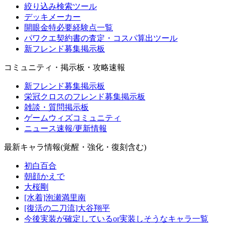
絞り込み検索ツール
デッキメーカー
開眼金特必要経験点一覧
パワクエ契約書の査定・コスパ算出ツール
新フレンド募集掲示板
コミュニティ・掲示板・攻略速報
新フレンド募集掲示板
栄冠クロスのフレンド募集掲示板
雑談・質問掲示板
ゲームウィズコミュニティ
ニュース速報/更新情報
最新キャラ情報(覚醒・強化・復刻含む)
初白百合
朝顔かえで
大桜剛
[水着]泡瀬満里南
[復活の二刀流]大谷翔平
今後実装が確定しているor実装しそうなキャラ一覧