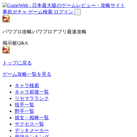
事前ガチャ
ゲーム検索
ログイン
パワプロ攻略|パワプロアプリ最速攻略
掲示板Q&A
トップに戻る
ゲーム攻略一覧を見る
キャラ検索
キャラ前後一覧
リセマラランク
投手一覧
野手一覧
彼女・相棒一覧
サクセス一覧
デッキメーカー
最強ランキング