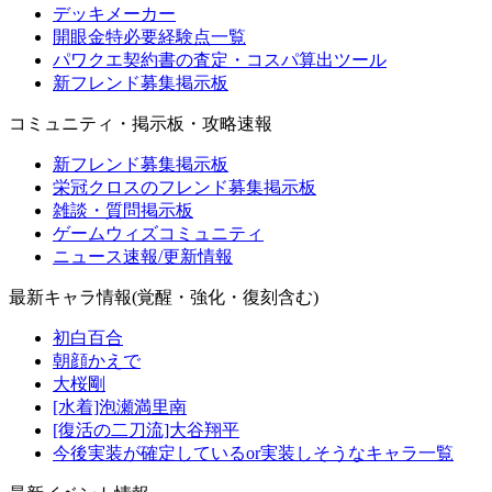
デッキメーカー
開眼金特必要経験点一覧
パワクエ契約書の査定・コスパ算出ツール
新フレンド募集掲示板
コミュニティ・掲示板・攻略速報
新フレンド募集掲示板
栄冠クロスのフレンド募集掲示板
雑談・質問掲示板
ゲームウィズコミュニティ
ニュース速報/更新情報
最新キャラ情報(覚醒・強化・復刻含む)
初白百合
朝顔かえで
大桜剛
[水着]泡瀬満里南
[復活の二刀流]大谷翔平
今後実装が確定しているor実装しそうなキャラ一覧