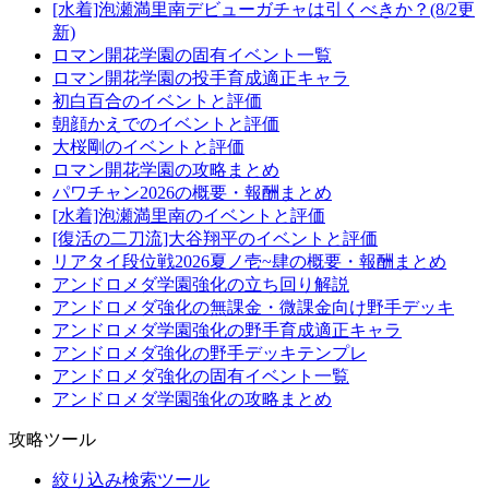
[水着]泡瀬満里南デビューガチャは引くべきか？(8/2更
新)
ロマン開花学園の固有イベント一覧
ロマン開花学園の投手育成適正キャラ
初白百合のイベントと評価
朝顔かえでのイベントと評価
大桜剛のイベントと評価
ロマン開花学園の攻略まとめ
パワチャン2026の概要・報酬まとめ
[水着]泡瀬満里南のイベントと評価
[復活の二刀流]大谷翔平のイベントと評価
リアタイ段位戦2026夏ノ壱~肆の概要・報酬まとめ
アンドロメダ学園強化の立ち回り解説
アンドロメダ強化の無課金・微課金向け野手デッキ
アンドロメダ学園強化の野手育成適正キャラ
アンドロメダ強化の野手デッキテンプレ
アンドロメダ強化の固有イベント一覧
アンドロメダ学園強化の攻略まとめ
攻略ツール
絞り込み検索ツール