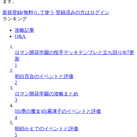
ます。
新規登録(無料)して使う
登録済みの方はログイン
ランキング
攻略記事
Q&A
ロマン開花学園の投手デッキテンプレと立ち回り|8/7更
新
1
初白百合のイベントと評価
2
ロマン開花学園の攻略まとめ
3
[白塵の魔女]白霧凍子のイベントと評価
4
朝顔かえでのイベントと評価
5