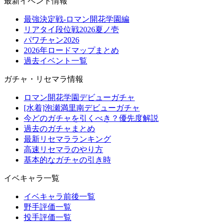
最新イベント情報
最強決定戦-ロマン開花学園編
リアタイ段位戦2026夏ノ壱
パワチャン2026
2026年ロードマップまとめ
過去イベント一覧
ガチャ・リセマラ情報
ロマン開花学園デビューガチャ
[水着]泡瀬満里南デビューガチャ
今どのガチャを引くべき？優先度解説
過去のガチャまとめ
最新リセマラランキング
高速リセマラのやり方
基本的なガチャの引き時
イベキャラ一覧
イベキャラ前後一覧
野手評価一覧
投手評価一覧