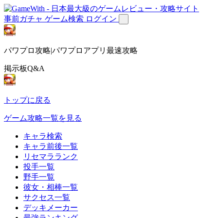
事前ガチャ
ゲーム検索
ログイン
パワプロ攻略|パワプロアプリ最速攻略
掲示板Q&A
トップに戻る
ゲーム攻略一覧を見る
キャラ検索
キャラ前後一覧
リセマラランク
投手一覧
野手一覧
彼女・相棒一覧
サクセス一覧
デッキメーカー
最強ランキング