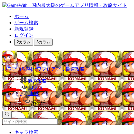
ホーム
ゲーム検索
新規登録
ログイン
2カラム
3カラム
パワプロ攻略|パワプロアプリ最速攻略
他の攻略
コミュ
速報
掲示板
キャラ検索