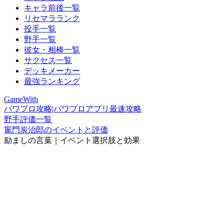
キャラ前後一覧
リセマラランク
投手一覧
野手一覧
彼女・相棒一覧
サクセス一覧
デッキメーカー
最強ランキング
GameWith
パワプロ攻略|パワプロアプリ最速攻略
野手評価一覧
竈門炭治郎のイベントと評価
励ましの言葉｜イベント選択肢と効果