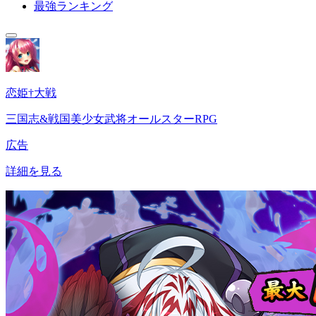
最強ランキング
恋姫†大戦
三国志&戦国美少女武将オールスターRPG
広告
詳細を見る