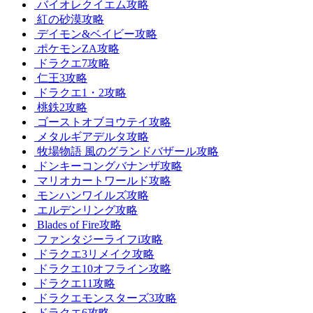
バイオレクイエム攻略
紅の砂漠攻略
デイモン&ベイビー攻略
ポケモンZA攻略
ドラクエ7攻略
仁王3攻略
ドラクエ1・2攻略
桃鉄2攻略
ゴーストオブヨウテイ攻略
メタルギアデルタ攻略
牧場物語 風のグランドバザール攻略
ドンキーコングバナンザ攻略
マリオカートワールド攻略
モンハンワイルズ攻略
エルデンリング攻略
Blades of Fire攻略
ファンタジーライフi攻略
ドラクエ3リメイク攻略
ドラクエ10オフライン攻略
ドラクエ11攻略
ドラクエモンスターズ3攻略
ドラクエ6攻略