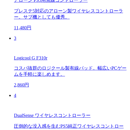
アローン PS5用無線コントローラー
プレステ5対応のアローン製ワイヤレスコントローラ
ー。サブ機としても優秀。
11,480円
3
Logicool G F310r
コスパ抜群のロジクール製有線パッド。幅広いPCゲー
ムを手軽に楽しめます。
2,860円
4
DualSense ワイヤレスコントローラー
圧倒的な没入感を生むPS5純正ワイヤレスコントロー