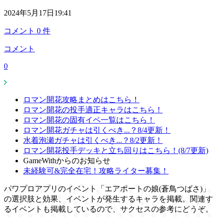
2024年5月17日19:41
コメント
0
件
コメント
0
ロマン開花攻略まとめはこちら！
ロマン開花の投手適正キャラはこちら！
ロマン開花の固有イベ一覧はこちら！
ロマン開花ガチャは引くべき...？8/4更新！
水着泡瀬ガチャは引くべき...？8/2更新！
ロマン開花投手デッキと立ち回りはこちら！(8/7更新)
GameWithからのお知らせ
未経験可&完全在宅！攻略ライター募集！
パワプロアプリのイベント「エアポートの娘(蒼鳥つばさ)」
の選択肢と効果、イベントが発生するキャラを掲載。関連す
るイベントも掲載しているので、サクセスの参考にどうぞ。