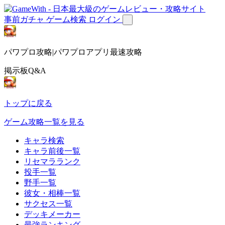
事前ガチャ
ゲーム検索
ログイン
パワプロ攻略|パワプロアプリ最速攻略
掲示板Q&A
トップに戻る
ゲーム攻略一覧を見る
キャラ検索
キャラ前後一覧
リセマラランク
投手一覧
野手一覧
彼女・相棒一覧
サクセス一覧
デッキメーカー
最強ランキング