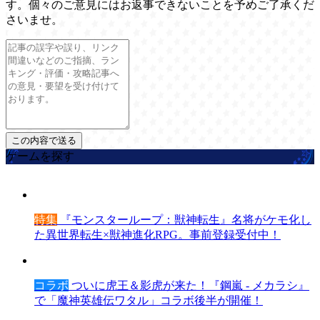
す。個々のご意見にはお返事できないことを予めご了承くだ
さいませ。
ゲームを探す
特集
『モンスターループ：獣神転生』名将がケモ化し
た異世界転生×獣神進化RPG。事前登録受付中！
コラボ
ついに虎王＆影虎が来た！『鋼嵐 - メカラシ』
で「魔神英雄伝ワタル」コラボ後半が開催！