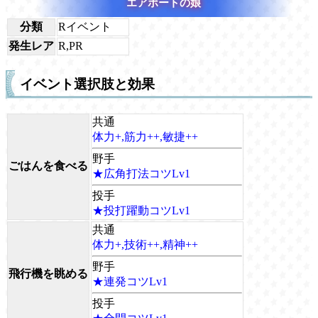
エアポートの娘
分類
Rイベント
発生レア
R,PR
イベント選択肢と効果
共通
体力+,筋力++,敏捷++
野手
ごはんを食べる
★広角打法コツLv1
投手
★投打躍動コツLv1
共通
体力+,技術++,精神++
野手
飛行機を眺める
★連発コツLv1
投手