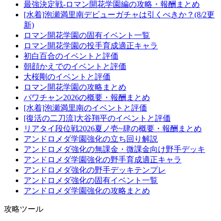
最強決定戦-ロマン開花学園編の攻略・報酬まとめ
[水着]泡瀬満里南デビューガチャは引くべきか？(8/2更
新)
ロマン開花学園の固有イベント一覧
ロマン開花学園の投手育成適正キャラ
初白百合のイベントと評価
朝顔かえでのイベントと評価
大桜剛のイベントと評価
ロマン開花学園の攻略まとめ
パワチャン2026の概要・報酬まとめ
[水着]泡瀬満里南のイベントと評価
[復活の二刀流]大谷翔平のイベントと評価
リアタイ段位戦2026夏ノ壱~肆の概要・報酬まとめ
アンドロメダ学園強化の立ち回り解説
アンドロメダ強化の無課金・微課金向け野手デッキ
アンドロメダ学園強化の野手育成適正キャラ
アンドロメダ強化の野手デッキテンプレ
アンドロメダ強化の固有イベント一覧
アンドロメダ学園強化の攻略まとめ
攻略ツール