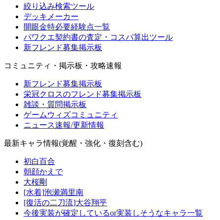
絞り込み検索ツール
デッキメーカー
開眼金特必要経験点一覧
パワクエ契約書の査定・コスパ算出ツール
新フレンド募集掲示板
コミュニティ・掲示板・攻略速報
新フレンド募集掲示板
栄冠クロスのフレンド募集掲示板
雑談・質問掲示板
ゲームウィズコミュニティ
ニュース速報/更新情報
最新キャラ情報(覚醒・強化・復刻含む)
初白百合
朝顔かえで
大桜剛
[水着]泡瀬満里南
[復活の二刀流]大谷翔平
今後実装が確定しているor実装しそうなキャラ一覧