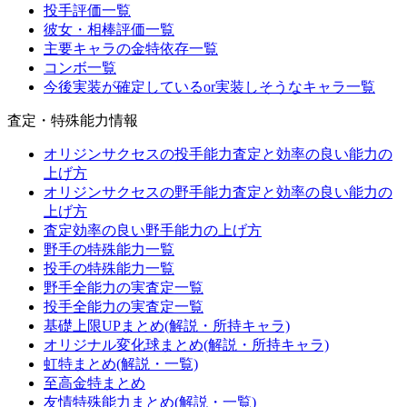
投手評価一覧
彼女・相棒評価一覧
主要キャラの金特依存一覧
コンボ一覧
今後実装が確定しているor実装しそうなキャラ一覧
査定・特殊能力情報
オリジンサクセスの投手能力査定と効率の良い能力の
上げ方
オリジンサクセスの野手能力査定と効率の良い能力の
上げ方
査定効率の良い野手能力の上げ方
野手の特殊能力一覧
投手の特殊能力一覧
野手全能力の実査定一覧
投手全能力の実査定一覧
基礎上限UPまとめ(解説・所持キャラ)
オリジナル変化球まとめ(解説・所持キャラ)
虹特まとめ(解説・一覧)
至高金特まとめ
友情特殊能力まとめ(解説・一覧)