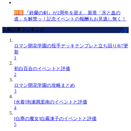
特集
『鈴蘭の剣』が2周年を迎え、新章「氷と血の
道」を解禁ッ！記念イベントの報酬もお見逃し無く！
攻略記事ランキング
ロマン開花学園の投手デッキテンプレと立ち回り|8/7更
新
1
初白百合のイベントと評価
2
ロマン開花学園の攻略まとめ
3
[水着]泡瀬満里南のイベントと評価
4
[白塵の魔女]白霧凍子のイベントと評価
5