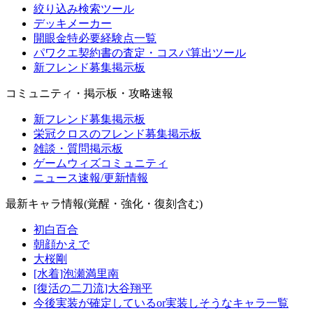
絞り込み検索ツール
デッキメーカー
開眼金特必要経験点一覧
パワクエ契約書の査定・コスパ算出ツール
新フレンド募集掲示板
コミュニティ・掲示板・攻略速報
新フレンド募集掲示板
栄冠クロスのフレンド募集掲示板
雑談・質問掲示板
ゲームウィズコミュニティ
ニュース速報/更新情報
最新キャラ情報(覚醒・強化・復刻含む)
初白百合
朝顔かえで
大桜剛
[水着]泡瀬満里南
[復活の二刀流]大谷翔平
今後実装が確定しているor実装しそうなキャラ一覧