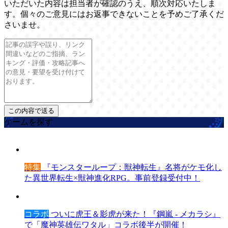
いただいた内容は担当者が確認のうえ、順次対応いたしま
す。個々のご意見にはお返事できないことを予めご了承くだ
さいませ。
ゲームを探す
特集
『モンスターループ：獣神転生』名将がケモ化し
た異世界転生×獣神進化RPG。事前登録受付中！
コラボ
ついに虎王＆影虎が来た！『鋼嵐 - メカラシ』
で「魔神英雄伝ワタル」コラボ後半が開催！