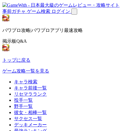
事前ガチャ
ゲーム検索
ログイン
パワプロ攻略|パワプロアプリ最速攻略
掲示板Q&A
トップに戻る
ゲーム攻略一覧を見る
キャラ検索
キャラ前後一覧
リセマラランク
投手一覧
野手一覧
彼女・相棒一覧
サクセス一覧
デッキメーカー
最強ランキング