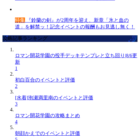
特集
『鈴蘭の剣』が2周年を迎え、新章「氷と血の
道」を解禁ッ！記念イベントの報酬もお見逃し無く！
攻略記事ランキング
ロマン開花学園の投手デッキテンプレと立ち回り|8/6更
新
1
初白百合のイベントと評価
2
[水着]泡瀬満里南のイベントと評価
3
ロマン開花学園の攻略まとめ
4
朝顔かえでのイベントと評価
5