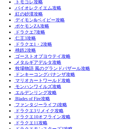
トモコレ攻略
バイオレクイエム攻略
紅の砂漠攻略
デイモン&ベイビー攻略
ポケモンZA攻略
ドラクエ7攻略
仁王3攻略
ドラクエ1・2攻略
桃鉄2攻略
ゴーストオブヨウテイ攻略
メタルギアデルタ攻略
牧場物語 風のグランドバザール攻略
ドンキーコングバナンザ攻略
マリオカートワールド攻略
モンハンワイルズ攻略
エルデンリング攻略
Blades of Fire攻略
ファンタジーライフi攻略
ドラクエ3リメイク攻略
ドラクエ10オフライン攻略
ドラクエ11攻略
ドラクエモンスターズ3攻略