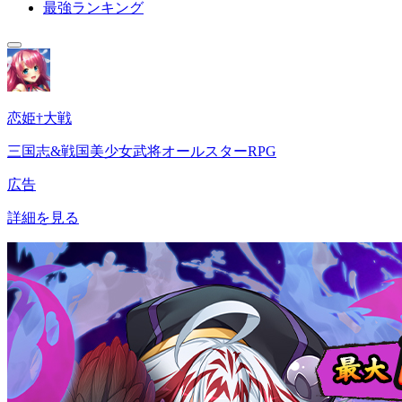
最強ランキング
恋姫†大戦
三国志&戦国美少女武将オールスターRPG
広告
詳細を見る