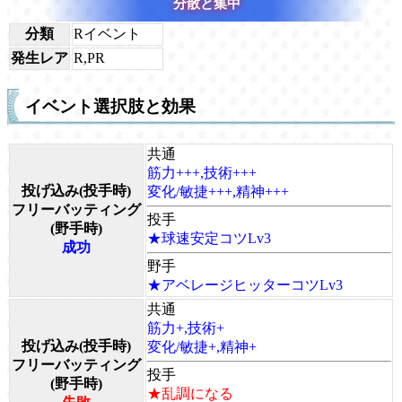
分散と集中
分類
Rイベント
発生レア
R,PR
イベント選択肢と効果
共通
筋力+++,技術+++
投げ込み(投手時)
変化/敏捷+++,精神+++
フリーバッティング
投手
(野手時)
★球速安定コツLv3
成功
野手
★アベレージヒッターコツLv3
共通
筋力+,技術+
投げ込み(投手時)
変化/敏捷+,精神+
フリーバッティング
投手
(野手時)
★乱調になる