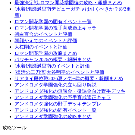
最強決定戦-ロマン開花学園編の攻略・報酬まとめ
[水着]泡瀬満里南デビューガチャは引くべきか？(8/2更
新)
ロマン開花学園の固有イベント一覧
ロマン開花学園の投手育成適正キャラ
初白百合のイベントと評価
朝顔かえでのイベントと評価
大桜剛のイベントと評価
ロマン開花学園の攻略まとめ
パワチャン2026の概要・報酬まとめ
[水着]泡瀬満里南のイベントと評価
[復活の二刀流]大谷翔平のイベントと評価
リアタイ段位戦2026夏ノ壱~肆の概要・報酬まとめ
アンドロメダ学園強化の立ち回り解説
アンドロメダ強化の無課金・微課金向け野手デッキ
アンドロメダ学園強化の野手育成適正キャラ
アンドロメダ強化の野手デッキテンプレ
アンドロメダ強化の固有イベント一覧
アンドロメダ学園強化の攻略まとめ
攻略ツール