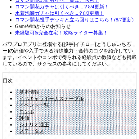
ロマン開花の固有イベ一覧はこちら！
ロマン開花ガチャは引くべき...？8/4更新！
水着泡瀬ガチャは引くべき...？8/2更新！
ロマン開花投手デッキと立ち回りはこちら！(8/7更新)
GameWithからのお知らせ
未経験可&完全在宅！攻略ライター募集！
パワプロアプリに登場する[投手]イチロー[とうしゅいちろ
ー]の評価や入手できる特殊能力・金特のコツを紹介してい
ます。イベントやコンボで得られる経験点の数値なども掲載
しているので、サクセスの参考にしてください。
目次
基本情報
イベキャラボーナステーブル
イベント一覧
コンボ
評価
シナリオ適正
ステータス