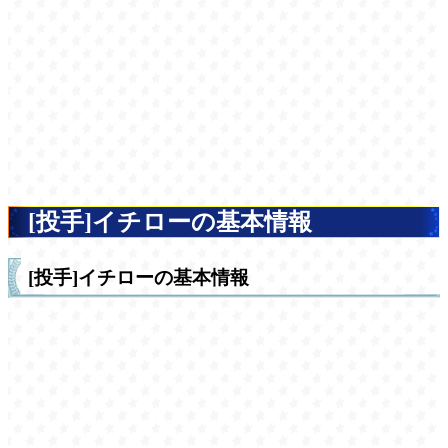
[投手]イチローの基本情報
[投手]イチローの基本情報