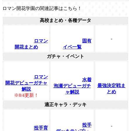
ロマン開花学園の関連記事はこちら！
高校まとめ・各種データ
-
ロマン
固有
開花まとめ
イベ一覧
ガチャ・イベント
ロマン
水着
開花デビューガチャ
最強決定戦ま
泡瀬デビューガチ
解説
とめ
ャ解説
※8/4更新！
適正キャラ・デッキ
投手
-
投手育