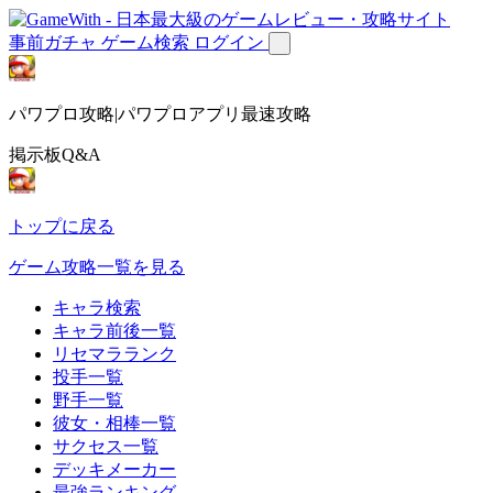
事前ガチャ
ゲーム検索
ログイン
パワプロ攻略|パワプロアプリ最速攻略
掲示板Q&A
トップに戻る
ゲーム攻略一覧を見る
キャラ検索
キャラ前後一覧
リセマラランク
投手一覧
野手一覧
彼女・相棒一覧
サクセス一覧
デッキメーカー
最強ランキング