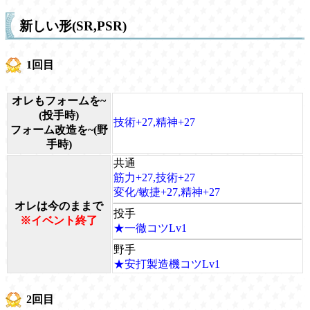
新しい形(SR,PSR)
1回目
オレもフォームを~
(投手時)
技術+27,精神+27
フォーム改造を~(野
手時)
共通
筋力+27,技術+27
変化/敏捷+27,精神+27
オレは今のままで
投手
※イベント終了
★一徹コツLv1
野手
★安打製造機コツLv1
2回目