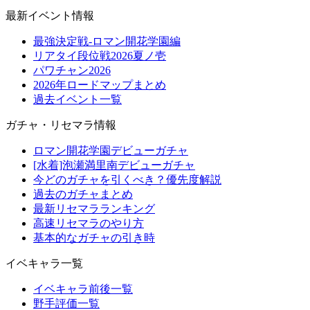
最新イベント情報
最強決定戦-ロマン開花学園編
リアタイ段位戦2026夏ノ壱
パワチャン2026
2026年ロードマップまとめ
過去イベント一覧
ガチャ・リセマラ情報
ロマン開花学園デビューガチャ
[水着]泡瀬満里南デビューガチャ
今どのガチャを引くべき？優先度解説
過去のガチャまとめ
最新リセマラランキング
高速リセマラのやり方
基本的なガチャの引き時
イベキャラ一覧
イベキャラ前後一覧
野手評価一覧