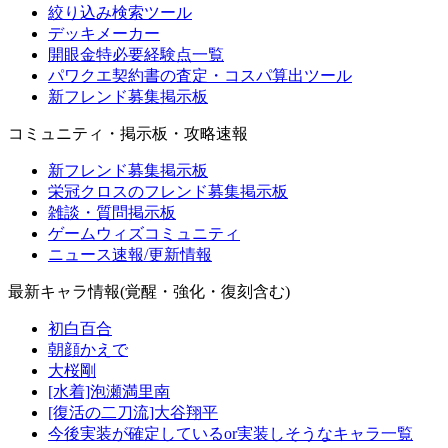
絞り込み検索ツール
デッキメーカー
開眼金特必要経験点一覧
パワクエ契約書の査定・コスパ算出ツール
新フレンド募集掲示板
コミュニティ・掲示板・攻略速報
新フレンド募集掲示板
栄冠クロスのフレンド募集掲示板
雑談・質問掲示板
ゲームウィズコミュニティ
ニュース速報/更新情報
最新キャラ情報(覚醒・強化・復刻含む)
初白百合
朝顔かえで
大桜剛
[水着]泡瀬満里南
[復活の二刀流]大谷翔平
今後実装が確定しているor実装しそうなキャラ一覧