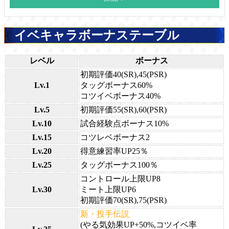
イベキャラボーナステーブル
レベル
ボーナス
初期評価40(SR),45(PSR)
Lv.1
タッグボーナス60%
コツイベボーナス40%
Lv.5
初期評価55(SR),60(PSR)
Lv.10
試合経験点ボーナス10%
Lv.15
コツレベボーナス2
Lv.20
得意練習率UP25％
Lv.25
タッグボーナス100％
コントロール上限UP8
Lv.30
ミート上限UP6
初期評価70(SR),75(PSR)
新・投手伝説
(やる気効果UP+50%,コツイベ率