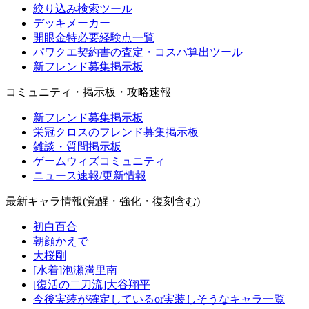
絞り込み検索ツール
デッキメーカー
開眼金特必要経験点一覧
パワクエ契約書の査定・コスパ算出ツール
新フレンド募集掲示板
コミュニティ・掲示板・攻略速報
新フレンド募集掲示板
栄冠クロスのフレンド募集掲示板
雑談・質問掲示板
ゲームウィズコミュニティ
ニュース速報/更新情報
最新キャラ情報(覚醒・強化・復刻含む)
初白百合
朝顔かえで
大桜剛
[水着]泡瀬満里南
[復活の二刀流]大谷翔平
今後実装が確定しているor実装しそうなキャラ一覧