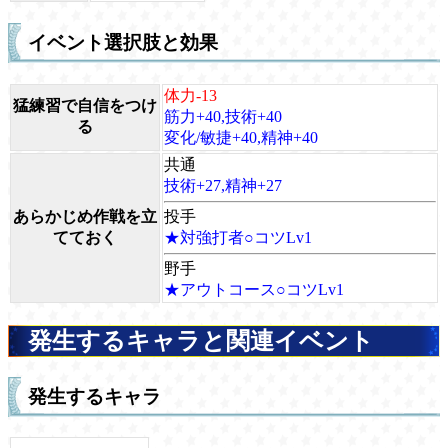
イベント選択肢と効果
体力-13
猛練習で自信をつけ
筋力+40,技術+40
る
変化/敏捷+40,精神+40
共通
技術+27,精神+27
あらかじめ作戦を立
投手
てておく
★対強打者○コツLv1
野手
★アウトコース○コツLv1
発生するキャラと関連イベント
発生するキャラ