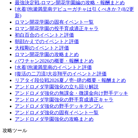
最強決定戦-ロマン開花学園編の攻略・報酬まとめ
[水着]泡瀬満里南デビューガチャは引くべきか？(8/2更
新)
ロマン開花学園の固有イベント一覧
ロマン開花学園の投手育成適正キャラ
初白百合のイベントと評価
朝顔かえでのイベントと評価
大桜剛のイベントと評価
ロマン開花学園の攻略まとめ
パワチャン2026の概要・報酬まとめ
[水着]泡瀬満里南のイベントと評価
[復活の二刀流]大谷翔平のイベントと評価
リアタイ段位戦2026夏ノ壱~肆の概要・報酬まとめ
アンドロメダ学園強化の立ち回り解説
アンドロメダ強化の無課金・微課金向け野手デッキ
アンドロメダ学園強化の野手育成適正キャラ
アンドロメダ強化の野手デッキテンプレ
アンドロメダ強化の固有イベント一覧
アンドロメダ学園強化の攻略まとめ
攻略ツール