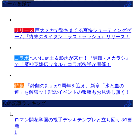
ゲームを探す
リリース
巨大メカで撃ちまくる爽快シューティングゲ
ーム『終末のタイタン：ラストラッシュ』リリース！
コラボ
ついに虎王＆影虎が来た！『鋼嵐 - メカラシ』
で「魔神英雄伝ワタル」コラボ後半が開催！
特集
『鈴蘭の剣』が2周年を迎え、新章「氷と血の
道」を解禁ッ！記念イベントの報酬もお見逃し無く！
攻略記事ランキング
ロマン開花学園の投手デッキテンプレと立ち回り|8/7更
新
1