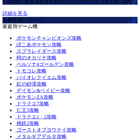
Amazonで買えるおすすめゲーミングデバイスまとめ【ad】
詳細を見る
攻略取扱いゲーム
家庭用ゲーム機
ポケモンチャンピオンズ攻略
ぽこあポケモン攻略
スプラレイダース攻略
時のオカリナ攻略
ペルソナ4ゴールデン攻略
トモコレ攻略
バイオレクイエム攻略
紅の砂漠攻略
デイモン&ベイビー攻略
ポケモンZA攻略
ドラクエ7攻略
仁王3攻略
ドラクエ1・2攻略
桃鉄2攻略
ゴーストオブヨウテイ攻略
メタルギアデルタ攻略