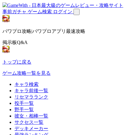
事前ガチャ
ゲーム検索
ログイン
パワプロ攻略|パワプロアプリ最速攻略
掲示板Q&A
トップに戻る
ゲーム攻略一覧を見る
キャラ検索
キャラ前後一覧
リセマラランク
投手一覧
野手一覧
彼女・相棒一覧
サクセス一覧
デッキメーカー
最強ランキング