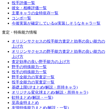
投手評価一覧
彼女・相棒評価一覧
主要キャラの金特依存一覧
コンボ一覧
今後実装が確定しているor実装しそうなキャラ一覧
査定・特殊能力情報
オリジンサクセスの投手能力査定と効率の良い能力の
上げ方
オリジンサクセスの野手能力査定と効率の良い能力の
上げ方
査定効率の良い野手能力の上げ方
野手の特殊能力一覧
投手の特殊能力一覧
野手全能力の実査定一覧
投手全能力の実査定一覧
基礎上限UPまとめ(解説・所持キャラ)
オリジナル変化球まとめ(解説・所持キャラ)
虹特まとめ(解説・一覧)
至高金特まとめ
友情特殊能力まとめ(解説・一覧)