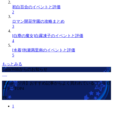
初白百合のイベントと評価
2
ロマン開花学園の攻略まとめ
3
[白塵の魔女]白霧凍子のイベントと評価
4
[水着]泡瀬満里南のイベントと評価
5
もっとみる
GameWithからのお知らせ
【Amazon7月】おすすめ記事からよく買われているコントロ
ーラーTOP4
PR
1