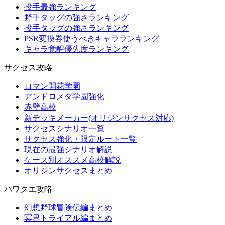
投手最強ランキング
野手タッグの強さランキング
投手タッグの強さランキング
PSR変換券使うべきキャラランキング
キャラ覚醒優先度ランキング
サクセス攻略
ロマン開花学園
アンドロメダ学園強化
赤壁高校
新デッキメーカー(オリジンサクセス対応)
サクセスシナリオ一覧
サクセス強化・限定ルート一覧
現在の最強シナリオ解説
ケース別オススメ高校解説
オリジンサクセスまとめ
パワクエ攻略
幻想野球冒険伝編まとめ
冥界トライアル編まとめ