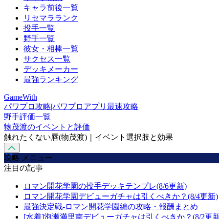
キャラ前後一覧
リセマラランク
投手一覧
野手一覧
彼女・相棒一覧
サクセス一覧
デッキメーカー
最強ランキング
GameWith
パワプロ攻略|パワプロアプリ最速攻略
野手評価一覧
物茂渡のイベントと評価
触れたくない唇(物茂渡)｜イベント選択肢と効果
攻略 メニュー
注目の記事
ロマン開花学園の投手デッキテンプレ(8/6更新)
ロマン開花学園デビューガチャは引くべきか？(8/4更新)
最強決定戦-ロマン開花学園編の攻略・報酬まとめ
[水着]泡瀬満里南デビューガチャは引くべきか？(8/2更新