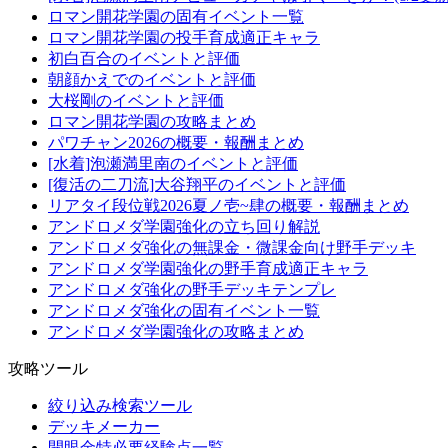
ロマン開花学園の固有イベント一覧
ロマン開花学園の投手育成適正キャラ
初白百合のイベントと評価
朝顔かえでのイベントと評価
大桜剛のイベントと評価
ロマン開花学園の攻略まとめ
パワチャン2026の概要・報酬まとめ
[水着]泡瀬満里南のイベントと評価
[復活の二刀流]大谷翔平のイベントと評価
リアタイ段位戦2026夏ノ壱~肆の概要・報酬まとめ
アンドロメダ学園強化の立ち回り解説
アンドロメダ強化の無課金・微課金向け野手デッキ
アンドロメダ学園強化の野手育成適正キャラ
アンドロメダ強化の野手デッキテンプレ
アンドロメダ強化の固有イベント一覧
アンドロメダ学園強化の攻略まとめ
攻略ツール
絞り込み検索ツール
デッキメーカー
開眼金特必要経験点一覧