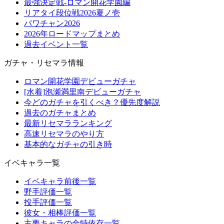
最強決定戦-ロマン開花学園編
リアタイ段位戦2026夏ノ壱
パワチャン2026
2026年ロードマップまとめ
過去イベント一覧
ガチャ・リセマラ情報
ロマン開花学園デビューガチャ
[水着]泡瀬満里南デビューガチャ
今どのガチャを引くべき？優先度解説
過去のガチャまとめ
最新リセマラランキング
高速リセマラのやり方
基本的なガチャの引き時
イベキャラ一覧
イベキャラ前後一覧
野手評価一覧
投手評価一覧
彼女・相棒評価一覧
主要キャラの金特依存一覧