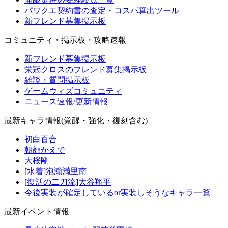
パワクエ契約書の査定・コスパ算出ツール
新フレンド募集掲示板
コミュニティ・掲示板・攻略速報
新フレンド募集掲示板
栄冠クロスのフレンド募集掲示板
雑談・質問掲示板
ゲームウィズコミュニティ
ニュース速報/更新情報
最新キャラ情報(覚醒・強化・復刻含む)
初白百合
朝顔かえで
大桜剛
[水着]泡瀬満里南
[復活の二刀流]大谷翔平
今後実装が確定しているor実装しそうなキャラ一覧
最新イベント情報