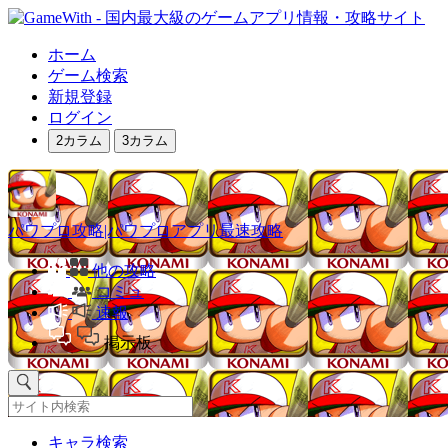
ホーム
ゲーム検索
新規登録
ログイン
2カラム
3カラム
パワプロ攻略|パワプロアプリ最速攻略
他の攻略
コミュ
速報
掲示板
キャラ検索